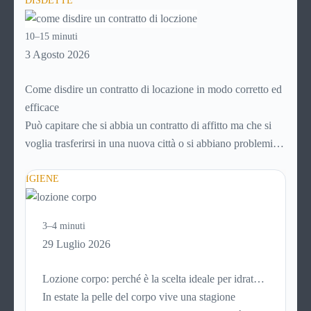
DISDETTE
avviene in pochi minuti, spesso senza che ci si fermi a
capire dove si sta entrando.
10–15 minuti
3 Agosto 2026
Come disdire un contratto di locazione in modo corretto ed
efficace
Può capitare che si abbia un contratto di affitto ma che si
voglia trasferirsi in una nuova città o si abbiano problemi a
pagare il canone, per cui si comincia a cercare un’altra
abitazione: è legittimo chiedersi se è possibile
IGIENE
disdire il
contratto di locazione
prima che scada. In questa guida
capiremo come inviare la disdetta per un contratto di affitto.
3–4 minuti
29 Luglio 2026
Lozione corpo: perché è la scelta ideale per idratare
la pelle in estate
In estate la pelle del corpo vive una stagione