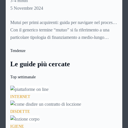
3–4 minuti
Analizziamone nel dettaglio le caratteristiche e i vantaggi.
5 Novembre 2024
Mutui per primi acquirenti: guida per navigare nel processo
di acquisto della casa
Con il generico termine “mutuo” si fa riferimento a una
particolare tipologia di finanziamento a medio-lungo
termine (con durate che vanno generalmente dai 5 ai 30
Tendenze
anni). Si tratta di norma di un contratto a titolo oneroso: il
richiedente infatti non dovrà restituire alla banca soltanto il
Le guide più cercate
capitale richiesto, ma anche una certa quota a titolo di
interessi e altre spese.
Top settimanale
INTERNET
DISDETTE
IGIENE