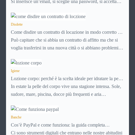
Si inserisce un’email, si sceglie una password, si accetta
una serie di condizioni senza leggerle davvero. Tutto
avviene in pochi minuti, spesso senza che ci si fermi a
capire dove si sta entrando.
Disdette
Come disdire un contratto di locazione in modo corretto ed
efficace
Può capitare che si abbia un contratto di affitto ma che si
voglia trasferirsi in una nuova città o si abbiano problemi a
pagare il canone, per cui si comincia a cercare un’altra
abitazione: è legittimo chiedersi se è possibile
disdire il
contratto di locazione
Igiene
prima che scada. In questa guida
Lozione corpo: perché è la scelta ideale per idratare la pelle
capiremo come inviare la disdetta per un contratto di affitto.
in estate
In estate la pelle del corpo vive una stagione intensa. Sole,
sudore, mare, piscina, docce più frequenti e aria
condizionata possono renderla meno morbida, più
disidratata o semplicemente meno confortevole. Eppure,
proprio nei mesi caldi, molte persone smettono di applicare
Banche
Cos’è PayPal e come funziona: la guida completa
prodotti idratanti perché temono texture pesanti,
aggiornata per venditori e privati
Ci sono strumenti digitali che entrano nelle nostre abitudini
appiccicose o difficili da assorbire.