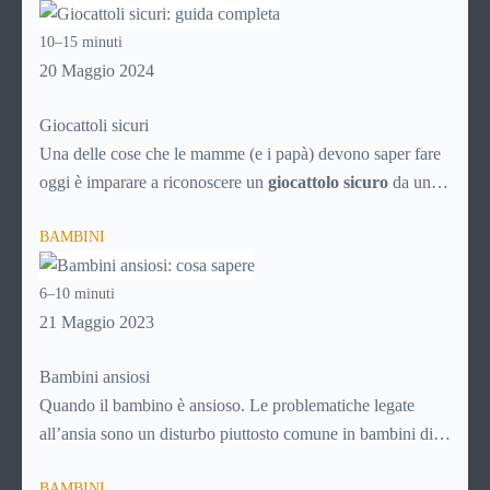
intelligente dei servizi che possono rendere la vità più facile
10–15 minuti
ai genitori dei bimbi da 0 a 5 anni, aiutando i neonati nella
20 Maggio 2024
crescita e nello sviluppo.
Giocattoli sicuri
Una delle cose che le mamme (e i papà) devono saper fare
oggi è imparare a riconoscere un
giocattolo sicuro
da uno
pericoloso, soprattutto alla luce del proliferare di prodotti a
BAMBINI
basso costo provenienti dalla Cina, che spesso sono vere e
proprie trappole per i nostri figli.
6–10 minuti
21 Maggio 2023
Bambini ansiosi
Quando il bambino è ansioso. Le problematiche legate
all’ansia sono un disturbo piuttosto comune in bambini di
tutte le età e vanno trattate subito e nel modo adeguato per
BAMBINI