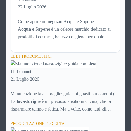
funziona PayPal.
22 Luglio 2026
Come aprire un negozio Acqua e Sapone
Acqua e Sapone
è un celebre marchio dedicato ai
prodotti di cosmesi, bellezza e igiene personale.
L’azienda è presente dal 1992 e con circa 700 punti
vendita sparsi per tutta Italia è un marchio di
ELETTRODOMESTICI
successo, affermato e simbolo di convenienza.
11–17 minuti
21 Luglio 2026
Manutenzione lavastoviglie: guida ai guasti più comuni (e
soluzioni)
La
lavastoviglie
è un prezioso ausilio in cucina, che fa
risparmiare tempo e fatica. Ma a volte, come tutti gli
elettrodomestici, può accusare malfunzionamenti o avere
PROGETTAZIONE E SCELTA
problemi tecnici. Ecco una breve guida ai principali guasti e