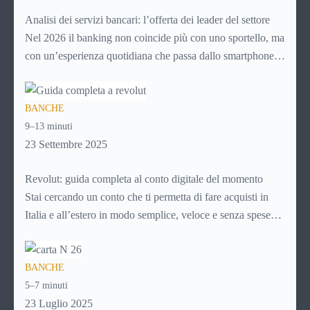
funziona PayPal.
Analisi dei servizi bancari: l’offerta dei leader del settore
Nel 2026 il banking non coincide più con uno sportello, ma
con un’esperienza quotidiana che passa dallo smartphone.
Per i giovani, soprattutto, la banca non è più un luogo da
raggiungere, ma un servizio da aprire in app, usare in pochi
BANCHE
secondi e integrare nella gestione ordinaria della vita.
9–13 minuti
Controllare il saldo, fare un bonifico, richiedere un prodotto
23 Settembre 2025
o monitorare le spese sono attività che ormai devono essere
semplici, immediate e disponibili sempre.
Revolut: guida completa al conto digitale del momento
Stai cercando un conto che ti permetta di fare acquisti in
Italia e all’estero in modo semplice, veloce e senza spese
nascoste? Ti piacerebbe gestire tutto direttamente dal tuo
smartphone, senza code in banca o documenti cartacei?
BANCHE
Allora è il momento di scoprire Revolut, una delle soluzioni
5–7 minuti
fintech più utilizzate al mondo.
23 Luglio 2025