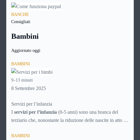
BANCHE
Consigliati
Bambini
Aggiornato oggi
BAMBINI
9–13 minuti
8 Settembre 2025
Servizi per l’infanzia
I
servizi per l’infanzia
(0-5 anni) sono una branca del
terziario che, nonostante la riduzione delle nascite in atto da
decenni, è comunque in continuo sviluppo. Ecco quindi un
BAMBINI
articolo specifico ricco di consigli utili per la scelta