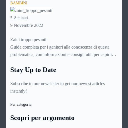
BAMBINI
sottoponendo le sostanze scelte ad una sofisticata procedura
di omogeneizzazione che li renda digeribili dal delicato
5–8 minuti
stomaco dei bambini molto piccoli, non oltre i dieci mesi di
9 Novembre 2022
età. Dato che si intuisce come sia importante per le mamme
conoscerli assai bene, ecco una guida di approfondimento
Zaini troppo pesanti
su questo delicato prodotto.
Guida completa per i genitori alla conoscenza di questa
problematica, con informazioni e consigli utili per capirne
l’origine e le cause, leggerne i sintomi e le manifestazioni,
Stay Up to Date
individuare lo specialista più indicato e intervenire per
fronteggiarla nel migliore dei modi
Subscribe to our newsletter to get our newest articles
instantly!
Per categoria
Scopri per argomento