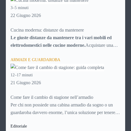
inconvenienti, con tutti i consigli utili per cercare di
3–5 minuti
risolverli da soli, senza chiamare il tecnico e risparmiando
22 Giugno 2026
quindi soldi.
Cucina moderna: distanze da mantenere
Le giuste distanze da mantenere tra i vari mobili ed
elettrodomestici nelle cucine moderne.
Acquistare una
cucina al giorno d’oggi potrebbe sembrare facilissimo, date
ARMADI E GUARDAROBA
le infinite possibilità messe a disposizione dal mercato. In
realtà la scelta è resa “difficile” proprio dal numero di
12–17 minuti
possibilità fra cui scegliere, che trasformano l’acquisto della
21 Giugno 2026
cucina in una vera e propria impresa, poiché ci si deve
districare fra migliaia di particolari e di elementi.Senza un
Come fare il cambio di stagione nell’armadio
po’ di conoscenza rispetto a ciò che si sta per acquistare, è
Per chi non possiede una cabina armadio da sogno o un
possibile affidarsi ai rivenditori, che però non conoscono a
guardaroba davvero enorme, l’unica soluzione per tenere
fondo le nostre esigenze e potrebbero non soddisfarle
tutti i capi d’abbigliamento in ordine e a portata di mano è il
appieno, soprattutto per quanto riguarda l’aspetto
Editoriale
cambio di stagione. Odiato e temuto momento, il
cambio di
economico: ogni singolo elemento in più oltre al modello di