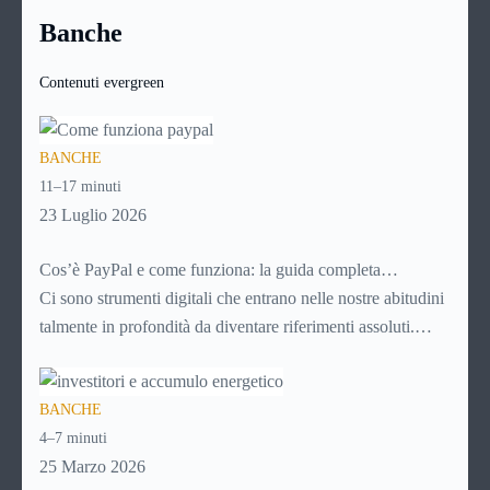
stagione
si rende tuttavia indispensabile nel nostro Paese,
base infatti, aumenterà il costo finale.
Banche
dove il clima ci mette di fronte a 4 stagioni diverse, con 4
climi differenti e quindi con tanti tipi di tessuti e di capi,
Contenuti evergreen
ancora più numerosi per tipologia per quanto riguarda le
donne.
BANCHE
11–17 minuti
23 Luglio 2026
Cos’è PayPal e come funziona: la guida completa
aggiornata per venditori e privati
Ci sono strumenti digitali che entrano nelle nostre abitudini
talmente in profondità da diventare riferimenti assoluti.
PayPal è uno di questi. Lo usi per comprare su Amazon,
per pagare un corso online, per mandare venti euro a un
BANCHE
amico. Ma se ti chiedi esattamente cosa succede dietro
4–7 minuti
quella schermata (e soprattutto quanto ti costa davvero)
25 Marzo 2026
probabilmente non hai una risposta precisa su come