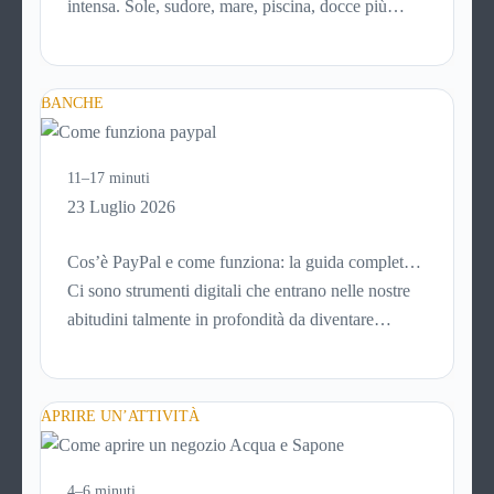
intensa. Sole, sudore, mare, piscina, docce più
frequenti e aria condizionata possono renderla
meno morbida, più disidratata o semplicemente
meno confortevole. Eppure, proprio nei mesi caldi,
BANCHE
molte persone smettono di applicare prodotti
idratanti perché temono texture pesanti, appiccicose
o difficili da assorbire.
11–17 minuti
23 Luglio 2026
Cos’è PayPal e come funziona: la guida completa
aggiornata per venditori e privati
Ci sono strumenti digitali che entrano nelle nostre
abitudini talmente in profondità da diventare
riferimenti assoluti. PayPal è uno di questi. Lo usi
per comprare su Amazon, per pagare un corso
online, per mandare venti euro a un amico. Ma se ti
APRIRE UN’ATTIVITÀ
chiedi esattamente cosa succede dietro quella
schermata (e soprattutto quanto ti costa davvero)
probabilmente non hai una risposta precisa su come
4–6 minuti