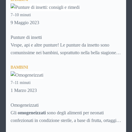
evitare che si trasformino in un problema più grande, con la
crescita. Per sapere di più su come affrontare i disturbi
7–10 minuti
legati all’ansia nei bambini, continua a leggere!
9 Maggio 2023
Punture di insetti
Vespe, api e altre punture! Le punture da insetto sono
comunissime nei bambini, soprattutto nella bella stagione
che favorisce i giochi nei parchi, nei prati e in ogni caso
BAMBINI
all’aria aperta. Ad ogni puntura, però, c’è il suo rimedio.
Scopri
come comportarti in caso di puntura di insetto
7–11 minuti
continuando a leggere questa guida!
1 Marzo 2023
Omogeneizzati
Gli
omogeneizzati
sono degli alimenti per neonati
confezionati in condizione sterile, a base di frutta, ortaggi o
carne, direttamente pronti per l’uso. Vengono prodotti