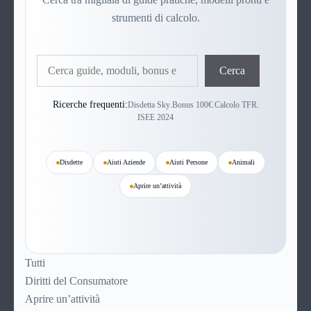
strumenti di calcolo.
Cerca
Cerca
Ricerche frequenti:
Disdetta Sky
.
Bonus 100€
.
Calcolo TFR
.
ISEE 2024
Disdette
Aiuti Aziende
Aiuti Persone
Animali
Aprire un’attività
Tutti
Diritti del Consumatore
Aprire un’attività