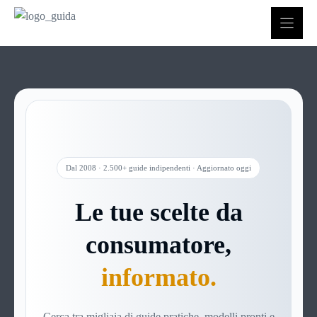
Vai
al
contenuto
Dal 2008 · 2.500+ guide indipendenti · Aggiornato oggi
Le tue scelte da
consumatore,
informato.
Cerca tra migliaia di guide pratiche, modelli pronti e