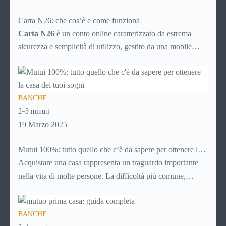
Carta N26: che cos’è e come funziona
Carta N26
è un conto online caratterizzato da estrema
sicurezza e semplicità di utilizzo, gestito da una mobile
bank tedesca fondata nel 2013. La banca online rientra nel
sistema finanziario tedesco e, nonostante non abbia sedi
fisiche, consente il prelievo di denaro allo sportello in tutto
BANCHE
il mondo.
2–3 minuti
19 Marzo 2025
Mutui 100%: tutto quello che c’è da sapere per ottenere la
casa dei tuoi sogni
Acquistare una casa rappresenta un traguardo importante
nella vita di molte persone. La difficoltà più comune,
solitamente, è mettere da parte il capitale per l’anticipo: qui
entrano in gioco i mutui 100%, che finanziano l’intero
BANCHE
valore dell’immobile senza richiedere versamenti iniziali.