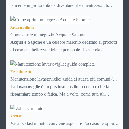
talmente in profondità da diventare riferimenti assoluti.
PayPal è uno di questi. Lo usi per comprare su Amazon,
per pagare un corso online, per mandare venti euro a un
amico. Ma se ti chiedi esattamente cosa succede dietro
Aprire un’attività
Come aprire un negozio Acqua e Sapone
quella schermata (e soprattutto quanto ti costa davvero)
Acqua e Sapone
è un celebre marchio dedicato ai prodotti
probabilmente non hai una risposta precisa su come
di cosmesi, bellezza e igiene personale. L’azienda è
funziona PayPal.
presente dal 1992 e con circa 700 punti vendita sparsi per
tutta Italia è un marchio di successo, affermato e simbolo di
convenienza.
Elettrodomestici
Manutenzione lavastoviglie: guida ai guasti più comuni (e
soluzioni)
La
lavastoviglie
è un prezioso ausilio in cucina, che fa
risparmiare tempo e fatica. Ma a volte, come tutti gli
elettrodomestici, può accusare malfunzionamenti o avere
problemi tecnici. Ecco una breve guida ai principali guasti e
inconvenienti, con tutti i consigli utili per cercare di
Vacanze
Vacanze last minute: conviene aspettare l’occasione oppure
risolverli da soli, senza chiamare il tecnico e risparmiando