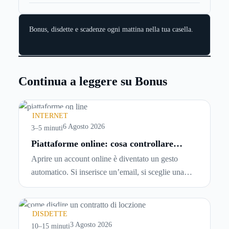
Bonus, disdette e scadenze ogni mattina nella tua casella.
Continua a leggere su Bonus
INTERNET
6 Agosto 2026
3–5 minuti
Piattaforme online: cosa controllare
prima di iscriversi e usare servizi in
Aprire un account online è diventato un gesto
tempo reale
automatico. Si inserisce un’email, si sceglie una
password, si accetta una serie di condizioni senza
leggerle davvero. Tutto avviene in pochi minuti,
spesso senza che ci si fermi a capire dove si sta
DISDETTE
entrando.
3 Agosto 2026
10–15 minuti