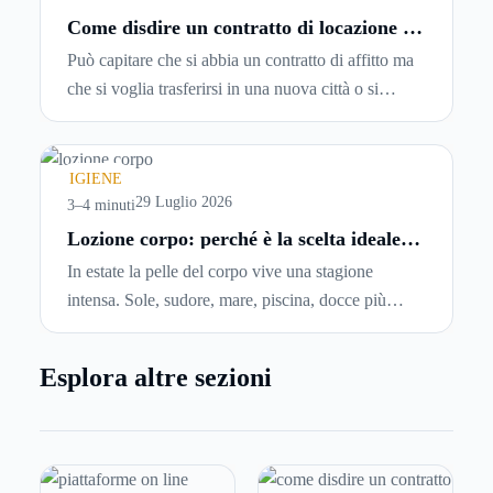
Come disdire un contratto di locazione in
modo corretto ed efficace
Può capitare che si abbia un contratto di affitto ma
che si voglia trasferirsi in una nuova città o si
abbiano problemi a pagare il canone, per cui si
comincia a cercare un’altra abitazione: è legittimo
chiedersi se è possibile
disdire il contratto di
IGIENE
locazione
prima che scada. In questa guida
29 Luglio 2026
3–4 minuti
capiremo come inviare la disdetta per un contratto
Lozione corpo: perché è la scelta ideale
per idratare la pelle in estate
di affitto.
In estate la pelle del corpo vive una stagione
intensa. Sole, sudore, mare, piscina, docce più
frequenti e aria condizionata possono renderla
meno morbida, più disidratata o semplicemente
Esplora altre sezioni
meno confortevole. Eppure, proprio nei mesi caldi,
molte persone smettono di applicare prodotti
idratanti perché temono texture pesanti, appiccicose
o difficili da assorbire.