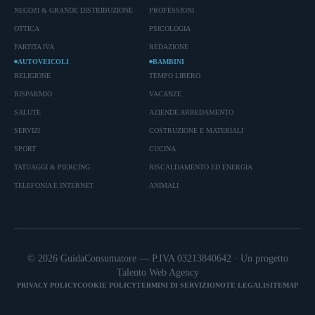
NEGOZI & GRANDE DISTRIBUZIONE
PROFESSIONI
OTTICA
PSICOLOGIA
PARTITA IVA
REDAZIONE
AUTOVEICOLI
BAMBINI
RELIGIONE
TEMPO LIBERO
RISPARMIO
VACANZE
SALUTE
AZIENDE ARREDAMENTO
SERVIZI
COSTRUZIONE E MATERIALI
SPORT
CUCINA
TATUAGGI & PIERCING
RISCALDAMENTO ED ENERGIA
TELEFONIA E INTERNET
ANIMALI
© 2026 GuidaConsumatore — P.IVA 03213840642 · Un progetto
Talento Web Agency
PRIVACY POLICY
COOKIE POLICY
TERMINI DI SERVIZIO
NOTE LEGALI
SITEMAP