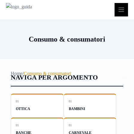
Vai
al
contenuto
Consumo & consumatori
Home
/
Consumo & consumatori
NAVIGA PER ARGOMENTO
01
01
OTTICA
BAMBINI
01
01
BANCHE
CARNEVALE