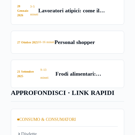
28
3–5
Lavoratori atipici: come il
Gennaio
minuti
garante sblocca l’acquisto casa
2026
Personal shopper
10–16 minuti
27 Ottobre 2025
9–13
21 Settembre
Frodi alimentari:
2025
minuti
formaggi
APPROFONDISCI · LINK RAPIDI
CONSUMO & CONSUMATORI
Disdette