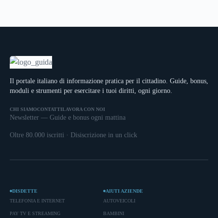
Il portale italiano di informazione pratica per il cittadino. Guide, bonus,
moduli e strumenti per esercitare i tuoi diritti, ogni giorno.
CHI SIAMO
CONTATTI
LAVORA CON NOI
Newsletter — Guide e bonus ogni mattina
Oltre 80.000 iscritti · Disiscrizione in un click
DISDETTE
AIUTI AZIENDE
TELEFONIA E INTERNET
AUTOVEICOLI
PAY TV E STREAMING
BAMBINI