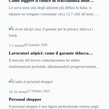
Come leggere il codice di tracciabilità delle
uova: tutto quello che c’è scritto sul guscio
Le uova sono uno degli alimenti più diffusi in Italia: si
stimano ne vengano consumate circa 13,7 chili all’anno per
persona, tra quelle mangiate così come sono e quelle usate
in altre preparazioni come torte e altre ricette. Scopriamo
come leggere
il codice di tracciabilità delle uova
.
28 Gennaio 2026
3–5 minuti
Lavoratori atipici: come il garante sblocca
l’acquisto casa
Il mercato del lavoro contemporaneo ha subito
trasformazioni profonde, allontanandosi progressivamente
dal modello del posto fisso a tempo indeterminato per
abbracciare forme contrattuali più flessibili, dinamiche e
variegate. Per chi opera con contratti a tempo determinato,
27 Ottobre 2025
collaborazioni coordinate, somministrazioni o altre forme di
10–16 minuti
impiego non standard, la pianificazione di un investimento
Personal shopper
immobiliare di lungo termine può apparire inizialmente
Il personal shopper è una figura professionale emersa negli