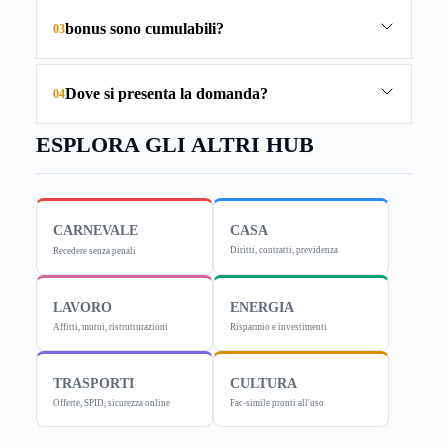
bonus sono cumulabili?
03
Dove si presenta la domanda?
04
ESPLORA GLI ALTRI HUB
CARNEVALE
CASA
Diritti, contratti, previdenza
Recedere senza penali
LAVORO
ENERGIA
Affitti, mutui, ristrutturazioni
Risparmio e investimenti
TRASPORTI
CULTURA
Offerte, SPID, sicurezza online
Fac-simile pronti all'uso