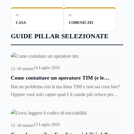
01
01
CASA
COMUNICATI
GUIDE PILLAR SELEZIONATE
14 Luglio 2026
12–18 minuti
Come contattare un operatore TIM (e le
soluzioni per risolvere i problemi più
Hai un problema con la tua linea TIM e non sai cosa fare?
velocemente)
Oppure vuoi solo capire qual è il canale più veloce per
parlare con una persona reale, senza passare mezz'ora ad
ascoltare voci automatiche? Questa guida è esattamente
quello che ti serve per contattare un operatore TIM e
13 Luglio 2026
risolvere la situazione prima possibile.
12–18 minuti