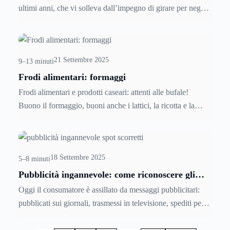
complessa a causa della natura talvolta discontinua dei
ultimi anni, che vi solleva dall’impegno di girare per negozi
flussi reddituali.
e negozi… ci va lui al posto tuo! Scopri com’è nato questo
mestiere, dove ha preso maggiormente piede, dove trovarne
uno… e soprattutto come diventarlo!
21 Settembre 2025
9–13 minuti
Frodi alimentari: formaggi
Frodi alimentari e prodotti caseari: attenti alle bufale!
Buono il formaggio, buoni anche i lattici, la ricotta e la
mozzarella, soprattutto quella di bufala. Ma siamo sicuri
che faccia bene? Non per l'aspettpo nutrizionale, ma per la
qualità. I prodotti caseari sono infatti soggetti a una miriade
18 Settembre 2025
di truffe e sofisticazioni, dal latte importato dall'estero ai
5–8 minuti
veri e propri raggiri con riciclio di alimenti scaduti e
Pubblicità ingannevole: come riconoscere gli
spot scorretti
rietichettati. Leggere questa guida sulle sofisticazioni e le
Oggi il consumatore è assillato da messaggi pubblicitari:
frodi nel campo dei formaggi è quindi molto importante per
pubblicati sui giornali, trasmessi in televisione, spediti per
la nostra salute.
posta o tramite e-mail, stampati sui manifesti pubblicitari.
Ma i messaggi di questi spot pubblicitari sono corretti e