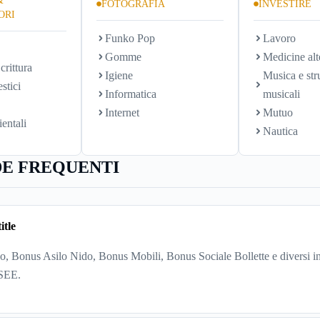
&
FOTOGRAFIA
INVESTIRE
ORI
Funko Pop
Lavoro
Gomme
Medicine alt
crittura
Igiene
Musica e str
stici
Informatica
musicali
Internet
Mutuo
ientali
Nautica
E FREQUENTI
itle
, Bonus Asilo Nido, Bonus Mobili, Bonus Sociale Bollette e diversi in
ISEE.