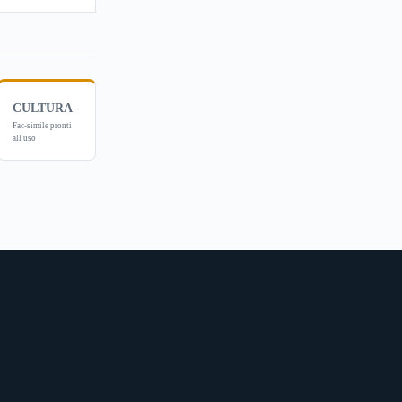
CULTURA
Fac-simile pronti
all'uso