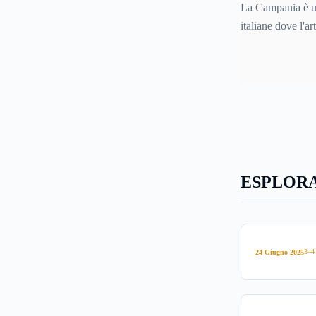
della Camp
La Campania è un
come stoviglie e u
italiane dove l'ar
cucina.
artistico rappres
importante nella 
nell'economia loc
cultura e tradizi
così in oggetti e
dal sapore antico
ancora oggi in tu
ESPLORA
3–4
24 Giugno 2025