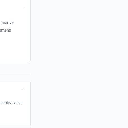
ernative
umenti
centivi casa