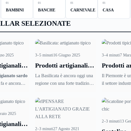
01
01
01
01
BAMBINI
BANCHE
CARNEVALE
CASA
ILLAR SELEZIONATE
gno 2025
3–5 minuti
16 Giugno 2025
3–4 minuti
7 Mar
tigianali
Prodotti artigianali
Prodotti ar
egna
della Basilicata
del Piemo
igianato sardo
La Basilicata è ancora oggi una
Il Piemonte è un
i fa e ancora
regione con una forte tradizione
il settore indust
no, di
dell’artigianato artistico che
sviluppato e al
enerazione,
rappresenta una vera e propria
anche l’artigian
i lavorano con
ricchezza culturale. Tanti gli
e piccole aziend
n tempo
oggetti e i capi lavorati a mano:
importante dell
raio 2025
, gioielli, ma
dai tappeti ai mobili, dalle
regionale. Ecco 
2–3 minuti
13 Ge
tigianali
 uso quotidiano
porcellane ai presepi in
varie località s
2–3 minuti
27 Agosto 2021