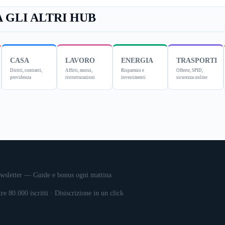
 GLI ALTRI HUB
CASA
LAVORO
ENERGIA
TRASPORTI
Diritti, contratti,
Affitti, mutui,
Risparmio e
Offerte, SPID,
previdenza
ristrutturazioni
investimenti
sicurezza online
wsletter — Guide e bonus ogni mattina
tre 80.000 iscritti · Disiscrizione in un click