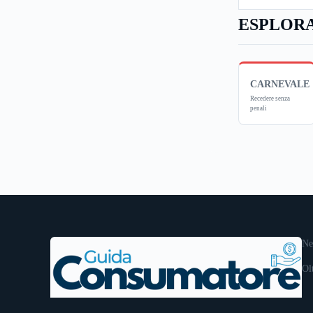
ESPLORA
CARNEVALE
Recedere senza
penali
Ne
Ol