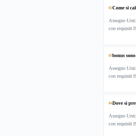
Come si cal
02
Assegno Unico
con requisiti 
bonus sono
03
Assegno Unico
con requisiti 
Dove si pr
04
Assegno Unico
con requisiti 