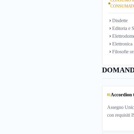
CONSUMO 
CONSUMAT
Disdette
Editoria e S
Elettrodome
Elettronica
Filosofie or
DOMAND
Accordion t
01
Assegno Unico
con requisiti 