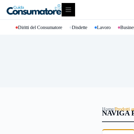
Vai
al
contenuto
Diritti del Consumatore
Disdette
Lavoro
Busines
Home
/
Prodotti ar
NAVIGA