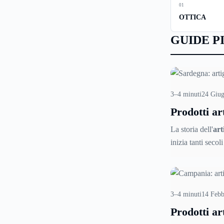
01
OTTICA
GUIDE P
3–4 minuti
24 Giu
Prodotti ar
della Sard
La storia dell'
art
inizia tanti secol
oggi si tramanda
generazione in g
botteghe in cui s
le tecniche di u
3–4 minuti
14 Febb
ceramiche, tessuti
Prodotti ar
anche oggetti di