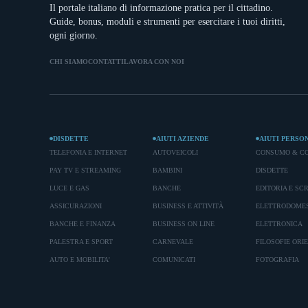
Il portale italiano di informazione pratica per il cittadino.
Guide, bonus, moduli e strumenti per esercitare i tuoi diritti,
ogni giorno.
CHI SIAMO
CONTATTI
LAVORA CON NOI
DISDETTE
AIUTI AZIENDE
AIUTI PERSO
TELEFONIA E INTERNET
AUTOVEICOLI
CONSUMO & C
PAY TV E STREAMING
BAMBINI
DISDETTE
LUCE E GAS
BANCHE
EDITORIA E SC
ASSICURAZIONI
BUSINESS E ATTIVITÀ
ELETTRODOMES
BANCHE E FINANZA
BUSINESS ON LINE
ELETTRONICA
PALESTRA E SPORT
CARNEVALE
FILOSOFIE ORI
AUTO E MOBILITA'
COMUNICATI
FOTOGRAFIA