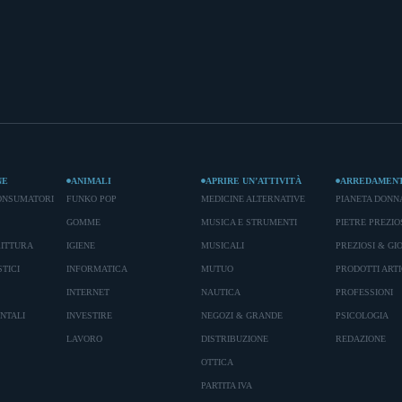
NE
ANIMALI
APRIRE UN’ATTIVITÀ
ARREDAMEN
ONSUMATORI
FUNKO POP
MEDICINE ALTERNATIVE
PIANETA DONN
GOMME
MUSICA E STRUMENTI
PIETRE PREZIO
RITTURA
IGIENE
MUSICALI
PREZIOSI & GIO
TICI
INFORMATICA
MUTUO
PRODOTTI ARTI
INTERNET
NAUTICA
PROFESSIONI
ENTALI
INVESTIRE
NEGOZI & GRANDE
PSICOLOGIA
LAVORO
DISTRIBUZIONE
REDAZIONE
OTTICA
PARTITA IVA