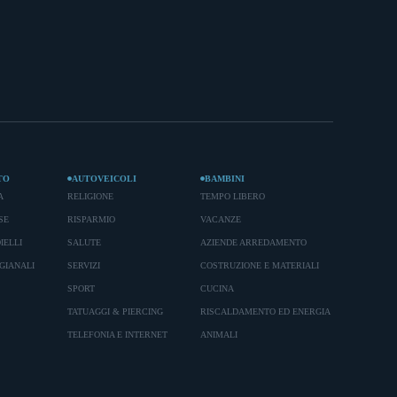
TO
AUTOVEICOLI
BAMBINI
A
RELIGIONE
TEMPO LIBERO
SE
RISPARMIO
VACANZE
IELLI
SALUTE
AZIENDE ARREDAMENTO
GIANALI
SERVIZI
COSTRUZIONE E MATERIALI
SPORT
CUCINA
TATUAGGI & PIERCING
RISCALDAMENTO ED ENERGIA
TELEFONIA E INTERNET
ANIMALI