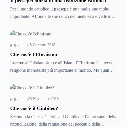
Il presepe: storia di una tradizione cattolica
Per il mondo cattolico il
presepe
è una tradizione molto
importante. Affonda le sue radici nel medioevo e vede in
San Francesco d’Assisi una figura molto importante per la
sua rappresentazione che nel tempo si è diffusa in tutto il
mondo. Ma da dove nasce il presepe? Qual è la sua storia?
18 Gennaio 2018
E perché è così importante per la tradizione cattolica?
6–9 minuti
Che cos’è l’Ebraismo
Insieme al Cristianesimo e all’Islam, l’Ebraismo è la terza
religione monoteista più importante al mondo. Ma quali
sono i precetti che segue e i suoi testi sacri, quali sono le
sue festività religiose e che cosa significa essere ebrei oggi?
Ma anche: in che modo l’ebraismo è strettamente connesso
25 Novembre 2016
alla situazione politica e sociale del medio-oriente? Ecco
6–9 minuti
allora tutte le risposte del caso e tutti gli approfondimenti
Che cos’è il Giubileo?
necessari per comprendere al meglio questa religione.
Secondo la Chiesa Cattolica il Giubileo è l’anno santo della
riconciliazione, della remissione dei peccati e della