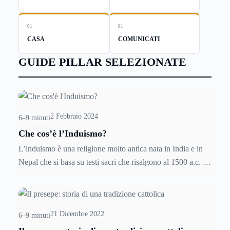
01
01
CASA
COMUNICATI
GUIDE PILLAR SELEZIONATE
2 Febbraio 2024
6–9 minuti
Che cos’è l’Induismo?
L’induismo è una religione molto antica nata in India e in
Nepal che si basa su testi sacri che risalgono al 1500 a.c. Si
tratta di un culto molto complesso, che venera molte
divinità e contempla molti principi. Se l’argomento vi
interessa e volete saperne di più, ecco tutto quello che c’è
21 Dicembre 2022
da sapere su una religione così ricca di fascino e storia
6–9 minuti
come quella induista.