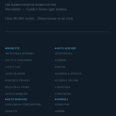
CHI SIAMO
CONTATTI
LAVORA CON NOI
Newsletter — Guide e bonus ogni mattina
Oltre 80.000 iscritti · Disiscrizione in un click
DISDETTE
AIUTI AZIENDE
TELEFONIA E INTERNET
AUTOVEICOLI
PAY TV E STREAMING
BAMBINI
LUCE E GAS
BANCHE
ASSICURAZIONI
BUSINESS E ATTIVITÀ
BANCHE E FINANZA
BUSINESS ON LINE
PALESTRA E SPORT
CARNEVALE
AUTO E MOBILITA'
COMUNICATI
AIUTI PERSONE
ANIMALI
CONSUMO & CONSUMATORI
FUNKO POP
DISDETTE
GOMME