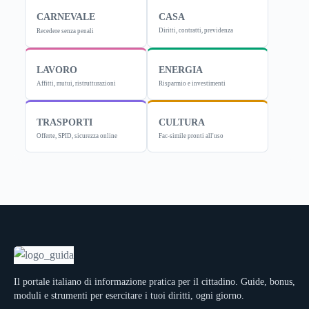
CARNEVALE
CASA
Diritti, contratti, previdenza
Recedere senza penali
LAVORO
ENERGIA
Affitti, mutui, ristrutturazioni
Risparmio e investimenti
TRASPORTI
CULTURA
Offerte, SPID, sicurezza online
Fac-simile pronti all'uso
Il portale italiano di informazione pratica per il cittadino. Guide, bonus,
moduli e strumenti per esercitare i tuoi diritti, ogni giorno.