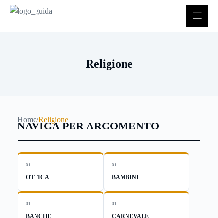
Vai
al
contenuto
Religione
Home
/
Religione
NAVIGA PER ARGOMENTO
01
01
OTTICA
BAMBINI
01
01
BANCHE
CARNEVALE