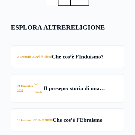
interne. Ecco allora tutto quello che c’è da sapere
sull’Islam.
ESPLORA ALTRE
RELIGIONE
Che cos’è l’Induismo?
6–9 minuti
2 Febbraio 2024
6–9
21 Dicembre
Il presepe: storia di una
2022
minuti
tradizione cattolica
Che cos’è l’Ebraismo
6–9 minuti
18 Gennaio 2018