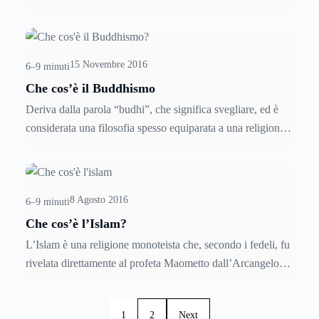
penitenza. Durante questo periodo il Papa concede
l’indulgenza plenaria e tutti i fedeli si recano a Roma per
pregare e per osservare raccoglimento. Ma vediamo di
15 Novembre 2016
conoscere qualcosa in più sul Giubileo; quando si celebra,
6–9 minuti
in quali luoghi e perché.
Che cos’è il Buddhismo
Deriva dalla parola “budhi”, che significa svegliare, ed è
considerata una filosofia spesso equiparata a una religione
vera e proprio. Il Buddhismo è oggi praticato da molte
persone in tutto il mondo e le sue origini attingono
dall’esperienza di un uomo, conosciuto come Siddhartha
8 Agosto 2016
Gotama, meglio noto come Buddha. Ma vediamo più da
6–9 minuti
vicino quali sono le caratteristiche del Buddhismo, qual è la
Che cos’è l’Islam?
sua storia e le festività osservate dai praticanti di questa
L’Islam è una religione monoteista che, secondo i fedeli, fu
religione.
rivelata direttamente al profeta Maometto dall’Arcangelo
Gabriele. Oggi il dibattito su questa religione è molto
acceso, ma non tutti, forse, conoscono a pieno questa
1
2
Next
religione, con le sue dottrine, i suoi pilastri e le sue correnti