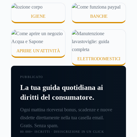
IGIENE
BANCHE
APRIRE UN'ATTIVITÀ
ELETTRODOMESTICI
PUBBLICATO
La tua guida quotidiana ai
diritti del consumatore.
Ogni mattina riceverai bonus, scadenze e nuove
disdette direttamente nella tua casella email.
Gratis. Senza spam.
80.000+ ISCRITTI · DISISCRIZIONE IN UN CLICK