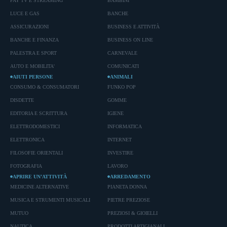
PAY TV E STREAMING
BAMBINI
LUCE E GAS
BANCHE
ASSICURAZIONI
BUSINESS E ATTIVITÀ
BANCHE E FINANZA
BUSINESS ON LINE
PALESTRA E SPORT
CARNEVALE
AUTO E MOBILITA'
COMUNICATI
AIUTI PERSONE
ANIMALI
CONSUMO & CONSUMATORI
FUNKO POP
DISDETTE
GOMME
EDITORIA E SCRITTURA
IGIENE
ELETTRODOMESTICI
INFORMATICA
ELETTRONICA
INTERNET
FILOSOFIE ORIENTALI
INVESTIRE
FOTOGRAFIA
LAVORO
APRIRE UN’ATTIVITÀ
ARREDAMENTO
MEDICINE ALTERNATIVE
PIANETA DONNA
MUSICA E STRUMENTI MUSICALI
PIETRE PREZIOSE
MUTUO
PREZIOSI & GIOIELLI
NAUTICA
PRODOTTI ARTIGIANALI