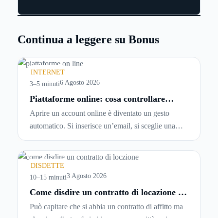
Continua a leggere su Bonus
INTERNET
6 Agosto 2026
3–5 minuti
Piattaforme online: cosa controllare
prima di iscriversi e usare servizi in
Aprire un account online è diventato un gesto
tempo reale
automatico. Si inserisce un’email, si sceglie una
password, si accetta una serie di condizioni senza
leggerle davvero. Tutto avviene in pochi minuti,
spesso senza che ci si fermi a capire dove si sta
DISDETTE
entrando.
3 Agosto 2026
10–15 minuti
Come disdire un contratto di locazione in
modo corretto ed efficace
Può capitare che si abbia un contratto di affitto ma