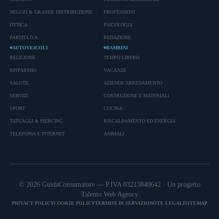
NEGOZI & GRANDE DISTRIBUZIONE
PROFESSIONI
OTTICA
PSICOLOGIA
PARTITA IVA
REDAZIONE
AUTOVEICOLI
BAMBINI
RELIGIONE
TEMPO LIBERO
RISPARMIO
VACANZE
SALUTE
AZIENDE ARREDAMENTO
SERVIZI
COSTRUZIONE E MATERIALI
SPORT
CUCINA
TATUAGGI & PIERCING
RISCALDAMENTO ED ENERGIA
TELEFONIA E INTERNET
ANIMALI
© 2026 GuidaConsumatore — P.IVA 03213840642 · Un progetto
Talento Web Agency
PRIVACY POLICY
COOKIE POLICY
TERMINI DI SERVIZIO
NOTE LEGALI
SITEMAP