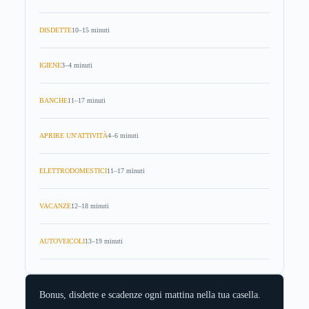
DISDETTE
10–15 minuti
IGIENE
3–4 minuti
BANCHE
11–17 minuti
APRIRE UN'ATTIVITÀ
4–6 minuti
ELETTRODOMESTICI
11–17 minuti
VACANZE
12–18 minuti
AUTOVEICOLI
13–19 minuti
Bonus, disdette e scadenze ogni mattina nella tua casella.