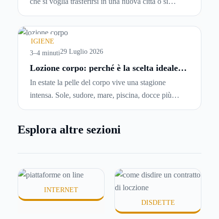
che si voglia trasferirsi in una nuova città o si
abbiano problemi a pagare il canone, per cui si
comincia a cercare un’altra abitazione: è legittimo
chiedersi se è possibile
disdire il contratto di
IGIENE
locazione
prima che scada. In questa guida
29 Luglio 2026
3–4 minuti
capiremo come inviare la disdetta per un contratto
Lozione corpo: perché è la scelta ideale
per idratare la pelle in estate
di affitto.
In estate la pelle del corpo vive una stagione
intensa. Sole, sudore, mare, piscina, docce più
frequenti e aria condizionata possono renderla
meno morbida, più disidratata o semplicemente
Esplora altre sezioni
meno confortevole. Eppure, proprio nei mesi caldi,
molte persone smettono di applicare prodotti
idratanti perché temono texture pesanti, appiccicose
o difficili da assorbire.
INTERNET
DISDETTE