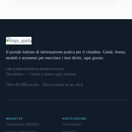
Il portale italiano di informazione pratica per il cittadino. Guide, bonus,
moduli e strumenti per esercitare i tuoi diritti, ogni giorno.
CHI SIAMO
CONTATTI
LAVORA CON NOI
Newsletter — Guide e bonus ogni mattina
Oltre 80.000 iscritti · Disiscrizione in un click
DISDETTE
AIUTI AZIENDE
TELEFONIA E INTERNET
AUTOVEICOLI