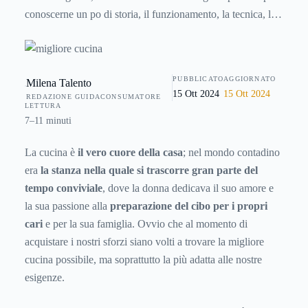
conoscerne un po di storia, il funzionamento, la tecnica, le
parti che la compongono, ma soprattutto come usarla e
come gestirla al meglio. Solo conoscendo bene nei dettagli
la cucina potrete comprare davvero il modello più adatto
PUBBLICATO
AGGIORNATO
Milena Talento
alle vostre esigenze.
15 Ott 2024
15 Ott 2024
REDAZIONE GUIDACONSUMATORE
LETTURA
7–11 minuti
La cucina è
il vero cuore della casa
; nel mondo contadino
era
la stanza nella quale si trascorre gran parte del
tempo conviviale
, dove la donna dedicava il suo amore e
la sua passione alla
preparazione del cibo per i propri
cari
e per la sua famiglia. Ovvio che al momento di
acquistare i nostri sforzi siano volti a trovare la migliore
cucina possibile, ma soprattutto la più adatta alle nostre
esigenze.