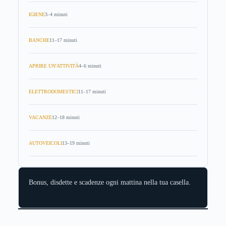
IGIENE
3–4 minuti
BANCHE
11–17 minuti
APRIRE UN'ATTIVITÀ
4–6 minuti
ELETTRODOMESTICI
11–17 minuti
VACANZE
12–18 minuti
AUTOVEICOLI
13–19 minuti
Bonus, disdette e scadenze ogni mattina nella tua casella.