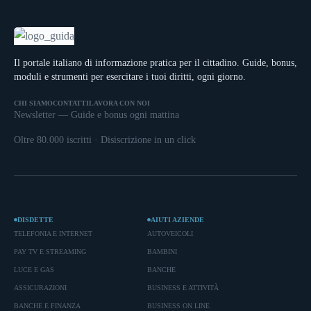
Il portale italiano di informazione pratica per il cittadino. Guide, bonus,
moduli e strumenti per esercitare i tuoi diritti, ogni giorno.
CHI SIAMO
CONTATTI
LAVORA CON NOI
Newsletter — Guide e bonus ogni mattina
Oltre 80.000 iscritti · Disiscrizione in un click
DISDETTE
AIUTI AZIENDE
TELEFONIA E INTERNET
AUTOVEICOLI
PAY TV E STREAMING
BAMBINI
LUCE E GAS
BANCHE
ASSICURAZIONI
BUSINESS E ATTIVITÀ
BANCHE E FINANZA
BUSINESS ON LINE