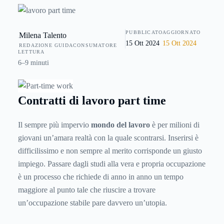
interessante formula di assunzione, poichè il part time
permette il mantenimento di uno stipendio dignitoso a
PUBBLICATO
AGGIORNATO
Milena Talento
fronte di un tempo libero maggiore, da dedicare alla
15 Ott 2024
15 Ott 2024
REDAZIONE GUIDACONSUMATORE
famiglia e alla propria vita.
LETTURA
6–9 minuti
Contratti di lavoro part time
Il sempre più impervio
mondo del lavoro
è per milioni di
giovani un’amara realtà con la quale scontrarsi. Inserirsi è
difficilissimo e non sempre al merito corrisponde un giusto
impiego. Passare dagli studi alla vera e propria occupazione
è un processo che richiede di anno in anno un tempo
maggiore al punto tale che riuscire a trovare
un’occupazione stabile pare davvero un’utopia.