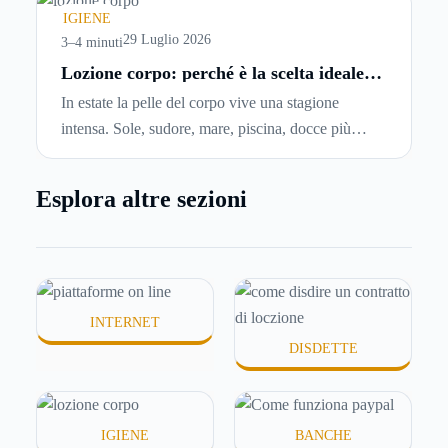
chiedersi se è possibile
disdire il contratto di
IGIENE
locazione
prima che scada. In questa guida
29 Luglio 2026
3–4 minuti
capiremo come inviare la disdetta per un contratto
Lozione corpo: perché è la scelta ideale
per idratare la pelle in estate
di affitto.
In estate la pelle del corpo vive una stagione
intensa. Sole, sudore, mare, piscina, docce più
frequenti e aria condizionata possono renderla
meno morbida, più disidratata o semplicemente
Esplora altre sezioni
meno confortevole. Eppure, proprio nei mesi caldi,
molte persone smettono di applicare prodotti
idratanti perché temono texture pesanti, appiccicose
o difficili da assorbire.
INTERNET
DISDETTE
IGIENE
BANCHE