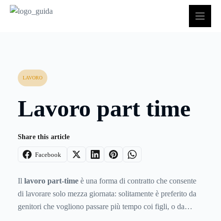
Vai
al
contenuto
LAVORO
Lavoro part time
Share this article
Facebook
Il
lavoro part-time
è una forma di contratto che consente
di lavorare solo mezza giornata: solitamente è preferito da
genitori che vogliono passare più tempo coi figli, o da
studenti che sfruttano il resto del tempo per studiare. E' una