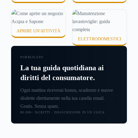
APRIRE UN'ATTIVITÀ
ELETTRODOMESTICI
PUBBLICATO
La tua guida quotidiana ai
diritti del consumatore.
Ogni mattina riceverai bonus, scadenze e nuove
disdette direttamente nella tua casella email.
Gratis. Senza spam.
80.000+ ISCRITTI · DISISCRIZIONE IN UN CLICK