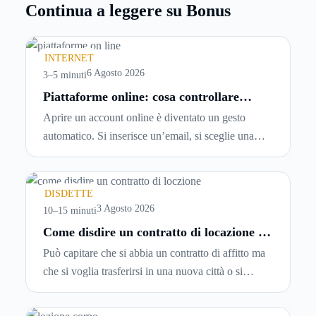
Continua a leggere su Bonus
INTERNET
6 Agosto 2026
3–5 minuti
Piattaforme online: cosa controllare
prima di iscriversi e usare servizi in
Aprire un account online è diventato un gesto
tempo reale
automatico. Si inserisce un’email, si sceglie una
password, si accetta una serie di condizioni senza
leggerle davvero. Tutto avviene in pochi minuti,
spesso senza che ci si fermi a capire dove si sta
DISDETTE
entrando.
3 Agosto 2026
10–15 minuti
Come disdire un contratto di locazione in
modo corretto ed efficace
Può capitare che si abbia un contratto di affitto ma
che si voglia trasferirsi in una nuova città o si
abbiano problemi a pagare il canone, per cui si
comincia a cercare un’altra abitazione: è legittimo