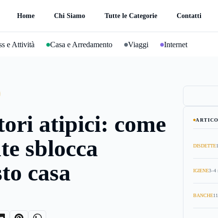
Home
Chi Siamo
Tutte le Categorie
Contatti
s e Attività
Casa e Arredamento
Viaggi
Internet
ori atipici: come
ARTICO
nte sblocca
DISDETTE
sto casa
IGIENE
3–4 
BANCHE
11