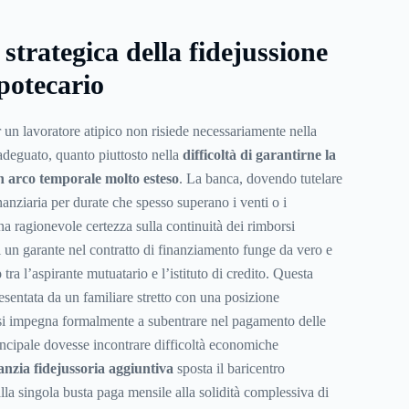
strategica della fidejussione
ipotecario
 un lavoratore atipico non risiede necessariamente nella
deguato, quanto piuttosto nella
difficoltà di garantirne la
un arco temporale molto esteso
. La banca, dovendo tutelare
nanziaria per durate che spesso superano i venti o i
una ragionevole certezza sulla continuità dei rimborsi
i un garante nel contratto di finanziamento funge da vero e
o
tra l’aspirante mutuatario e l’istituto di credito. Questa
esentata da un familiare stretto con una posizione
si impegna formalmente a subentrare nel pagamento delle
principale dovesse incontrare difficoltà economiche
anzia fidejussoria aggiuntiva
sposta il baricentro
dalla singola busta paga mensile alla solidità complessiva di