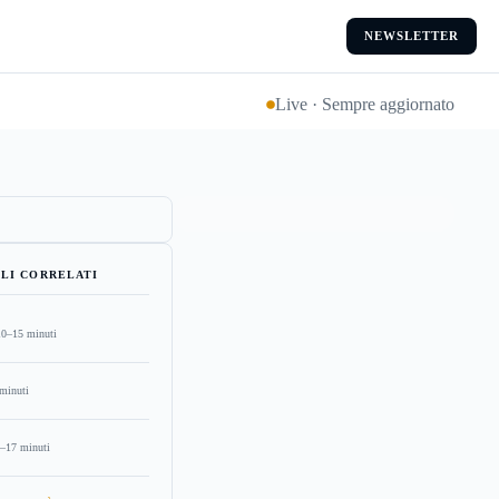
NEWSLETTER
Live · Sempre aggiornato
LI CORRELATI
10–15 minuti
minuti
–17 minuti