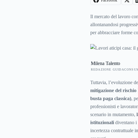
Facebook
Il mercato del lavoro co
allontanandosi progressi
per abbracciare forme con
con contratti a tempo de
altre forme di impiego n
immobiliare di lungo ter
Milena Talento
natura talvolta discontinu
REDAZIONE GUIDACONSU
Tuttavia, l’evoluzione de
mitigazione del rischio
busta paga classica)
, p
professionisti e lavorato
scenario in mutamento,
istituzionali
diventano i 
incertezza contrattuale in 