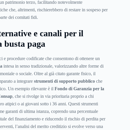
 un patrimonio terzo, facilitando notevolmente
iche che, altrimenti, rischierebbero di restare in sospeso per
rte dei comitati fidi.
ternative e canali per il
a busta paga
ici e procedure codificate che consentono di ottenere un
ga
intesa in senso tradizionale, valorizzando altre forme di
moniale o sociale. Oltre al già citato garante fisico, il
mparato a integrare
strumenti di supporto pubblico
che
ico. Un esempio rilevante è il
Fondo di Garanzia per la
 Consap
, che si rivolge in via prioritaria proprio a chi
ro atipici o ai giovani sotto i 36 anni. Questi strumenti
ome garanti di ultima istanza, coprendo una percentuale
itale del finanziamento e riducendo il rischio di perdita per
terventi, l’analisi del merito creditizio si evolve verso una