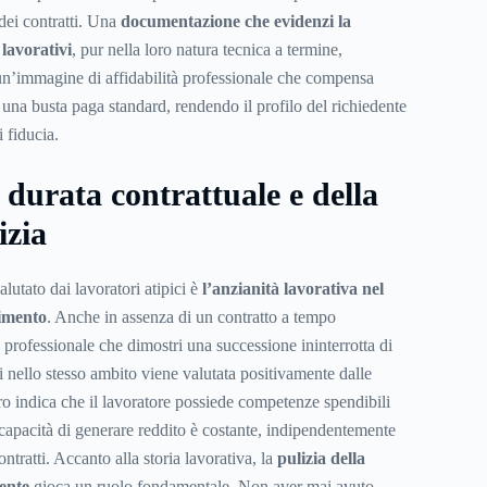
 dei contratti. Una
documentazione che evidenzi la
 lavorativi
, pur nella loro natura tecnica a termine,
 un’immagine di affidabilità professionale che compensa
una busta paga standard, rendendo il profilo del richiedente
 fiducia.
a durata contrattuale e della
izia
lutato dai lavoratori atipici è
l’anzianità lavorativa nel
rimento
. Anche in assenza di un contratto a tempo
 professionale che dimostri una successione ininterrotta di
i nello stesso ambito viene valutata positivamente dalle
 indica che il lavoratore possiede competenze spendibili
 capacità di generare reddito è costante, indipendentemente
ontratti. Accanto alla storia lavorativa, la
pulizia della
dente
gioca un ruolo fondamentale. Non aver mai avuto