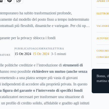
APRIRE UN
ntemporaneo ha subito trasformazioni profonde,
ELETTROD
vamente dal modello del posto fisso a tempo indeterminato
trattuali più flessibili, dinamiche e variegate. Per chi opera
VACANZE
1
terminato, collaborazioni coordinate, somministrazioni o
on standard, la pianificazione di un investimento
AUTOVEIC
mine può apparire inizialmente complessa a causa della
PUBBLICATO
AGGIORNATO
LETTURA
a dei flussi reddituali.
CONSUMO
15 Ott 2024
15 Ott 2024
3–5 minuti
MATORE
CONSUMA
lle politiche creditizie e l’introduzione di
strumenti di
hanno reso possibile
richiedere un mutuo (anche senza
Bonus, d
ermettendo a una platea sempre più vasta di giovani
mattina n
ri indipendenti di accedere alla proprietà privata. In questo
la figura del garante o l’intervento di specifici fondi
catalizzatori necessari per trasformare una situazione di
un profilo di credito solido, affidabile e gradito agli istituti