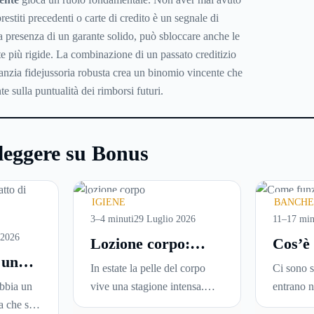
restiti precedenti o carte di credito è un segnale di
lla presenza di un garante solido, può sbloccare anche le
e più rigide. La combinazione di un passato creditizio
anzia fidejussoria robusta crea un binomio vincente che
nte sulla puntualità dei rimborsi futuri.
leggere su Bonus
IGIENE
BANCHE
3–4 minuti
29 Luglio 2026
11–17 min
 2026
Lozione corpo:
Cos’è
 un
perché è la scelta
come f
In estate la pelle del corpo
Ci sono s
ideale per idratare
guida
abbia un
vive una stagione intensa.
entrano n
modo
la pelle in estate
aggio
a che si
Sole, sudore, mare, piscina,
talmente 