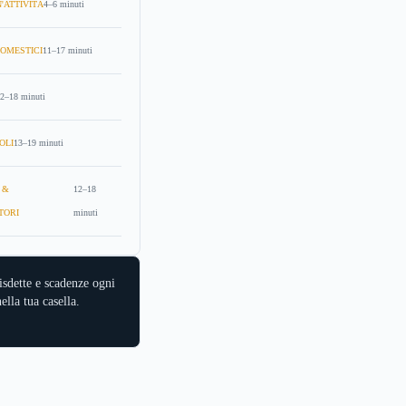
'ATTIVITÀ
4–6 minuti
OMESTICI
11–17 minuti
2–18 minuti
OLI
13–19 minuti
 &
12–18
TORI
minuti
isdette e scadenze ogni
ella tua casella.