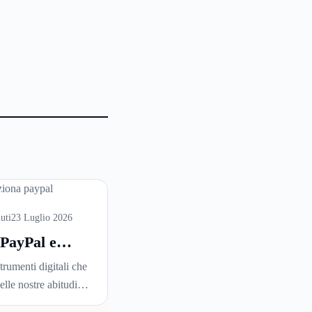
uti
23 Luglio 2026
 PayPal e
unziona: la
trumenti digitali che
 completa
elle nostre abitudini
rnata per
in profondità da