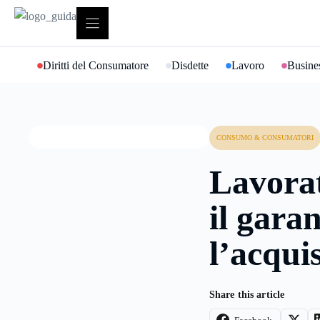
Vai
al
contenuto
Diritti del Consumatore
Disdette
Lavoro
Busines
CONSUMO & CONSUMATORI
Lavorat
il gara
l’acqui
Share this article