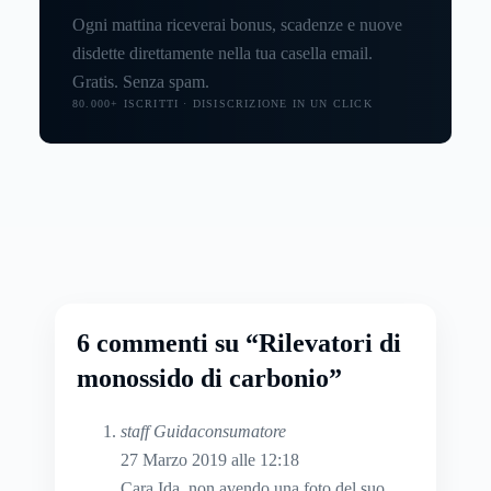
Ogni mattina riceverai bonus, scadenze e nuove
disdette direttamente nella tua casella email.
Gratis. Senza spam.
80.000+ ISCRITTI · DISISCRIZIONE IN UN CLICK
6 commenti su “Rilevatori di
monossido di carbonio”
staff Guidaconsumatore
27 Marzo 2019 alle 12:18
Cara Ida, non avendo una foto del suo