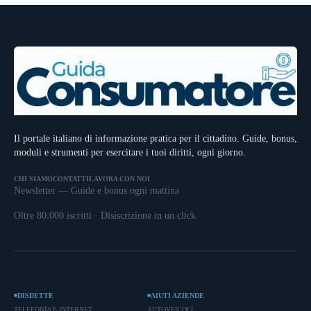
Il portale italiano di informazione pratica per il cittadino. Guide, bonus,
moduli e strumenti per esercitare i tuoi diritti, ogni giorno.
CHI SIAMO
CONTATTI
LAVORA CON NOI
Newsletter — Guide e bonus ogni mattina
Oltre 80.000 iscritti · Disiscrizione in un click
DISDETTE
AIUTI AZIENDE
TELEFONIA E INTERNET
AUTOVEICOLI