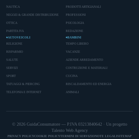
NAUTICA
PRODOTTI ARTIGIANALI
NEGOZI & GRANDE DISTRIBUZIONE
PROFESSIONI
OTTICA
PSICOLOGIA
PARTITA IVA
REDAZIONE
AUTOVEICOLI
BAMBINI
RELIGIONE
TEMPO LIBERO
RISPARMIO
VACANZE
SALUTE
AZIENDE ARREDAMENTO
SERVIZI
COSTRUZIONE E MATERIALI
SPORT
CUCINA
TATUAGGI & PIERCING
RISCALDAMENTO ED ENERGIA
TELEFONIA E INTERNET
ANIMALI
© 2026 GuidaConsumatore — P.IVA 03213840642 · Un progetto
Talento Web Agency
PRIVACY POLICY
COOKIE POLICY
TERMINI DI SERVIZIO
NOTE LEGALI
SITEMAP