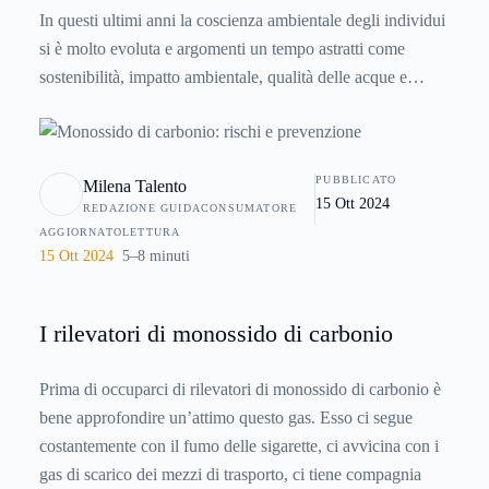
In questi ultimi anni la coscienza ambientale degli individui
si è molto evoluta e argomenti un tempo astratti come
sostenibilità, impatto ambientale, qualità delle acque e
dell’aria sono alla portata di chiunque. Vivere in un
ambiente sano è diventato un diritto inderogabile e questo si
riflette su una maggiore attenzione verso la qualità del cibo,
PUBBLICATO
Milena Talento
verso la qualità dell'acqua, verso un uso più responsabile
15 Ott 2024
REDAZIONE GUIDACONSUMATORE
dell'energia e verso una miriade di altre cose più o meno
AGGIORNATO
LETTURA
importanti.Eppure, nonostante questo impegno, non siamo
15 Ott 2024
5–8 minuti
ancora riusciti a tenere lontano da noi un composto tossico
e a volte letale: il
monossido di carbonio
.
I rilevatori di monossido di carbonio
Prima di occuparci di rilevatori di monossido di carbonio è
bene approfondire un’attimo questo gas. Esso ci segue
costantemente con il fumo delle sigarette, ci avvicina con i
gas di scarico dei mezzi di trasporto, ci tiene compagnia