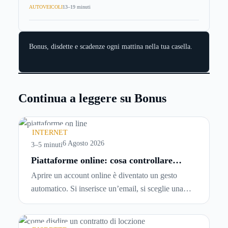
AUTOVEICOLI
13–19 minuti
Bonus, disdette e scadenze ogni mattina nella tua casella.
Continua a leggere su Bonus
INTERNET
6 Agosto 2026
3–5 minuti
Piattaforme online: cosa controllare
prima di iscriversi e usare servizi in
Aprire un account online è diventato un gesto
tempo reale
automatico. Si inserisce un’email, si sceglie una
password, si accetta una serie di condizioni senza
leggerle davvero. Tutto avviene in pochi minuti,