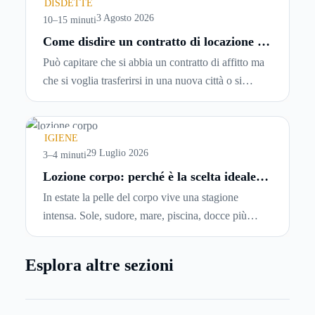
spesso senza che ci si fermi a capire dove si sta
DISDETTE
entrando.
3 Agosto 2026
10–15 minuti
Come disdire un contratto di locazione in
modo corretto ed efficace
Può capitare che si abbia un contratto di affitto ma
che si voglia trasferirsi in una nuova città o si
abbiano problemi a pagare il canone, per cui si
comincia a cercare un’altra abitazione: è legittimo
chiedersi se è possibile
disdire il contratto di
IGIENE
locazione
prima che scada. In questa guida
29 Luglio 2026
3–4 minuti
capiremo come inviare la disdetta per un contratto
Lozione corpo: perché è la scelta ideale
per idratare la pelle in estate
di affitto.
In estate la pelle del corpo vive una stagione
intensa. Sole, sudore, mare, piscina, docce più
frequenti e aria condizionata possono renderla
meno morbida, più disidratata o semplicemente
Esplora altre sezioni
meno confortevole. Eppure, proprio nei mesi caldi,
molte persone smettono di applicare prodotti
idratanti perché temono texture pesanti, appiccicose