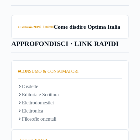
Come disdire Optima Italia
5–8 minuti
4 Febbraio 2019
APPROFONDISCI · LINK RAPIDI
CONSUMO & CONSUMATORI
Disdette
Editoria e Scrittura
Elettrodomestici
Elettronica
Filosofie orientali