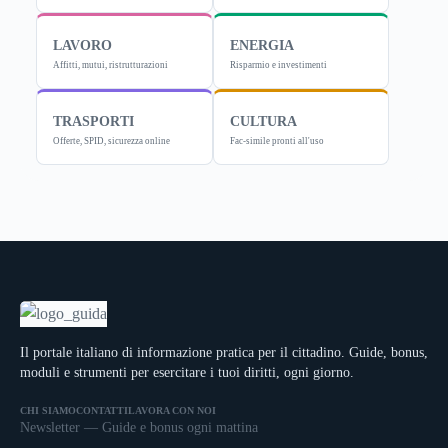
LAVORO
ENERGIA
Affitti, mutui, ristrutturazioni
Risparmio e investimenti
TRASPORTI
CULTURA
Offerte, SPID, sicurezza online
Fac-simile pronti all'uso
Il portale italiano di informazione pratica per il cittadino. Guide, bonus,
moduli e strumenti per esercitare i tuoi diritti, ogni giorno.
CHI SIAMO
CONTATTI
LAVORA CON NOI
Newsletter — Guide e bonus ogni mattina