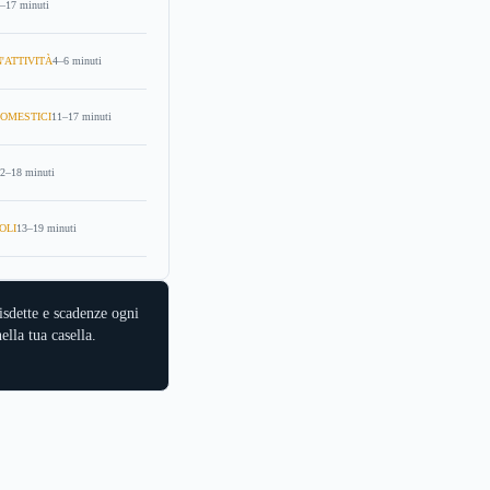
–17 minuti
'ATTIVITÀ
4–6 minuti
OMESTICI
11–17 minuti
2–18 minuti
OLI
13–19 minuti
isdette e scadenze ogni
ella tua casella.