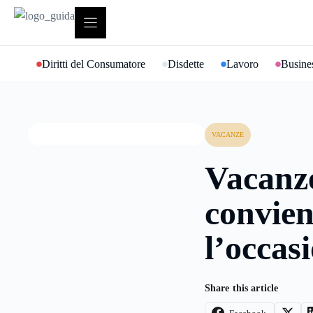
Vai
al
contenuto
Diritti del Consumatore
Disdette
Lavoro
Busines
VACANZE
Vacanze
convien
l’occas
Share this article