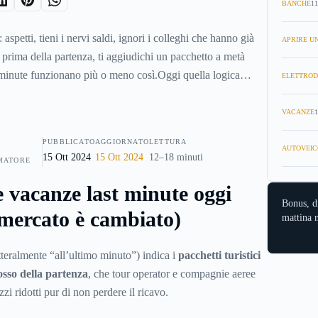
BANCHE
11
 aspetti, tieni i nervi saldi, ignori i colleghi che hanno già
APRIRE UN
 prima della partenza, ti aggiudichi un pacchetto a metà
 minute funzionano più o meno così.Oggi quella logica
ELETTROD
a più selettiva e, in certi momenti dell'anno, quasi
nie aeree usano sistemi di tariffazione dinamica da decenni
VACANZE
1
nza artificiale e del machine learning ha reso questi algoritmi
PUBBLICATO
AGGIORNATO
LETTURA
previsione della domanda e nell'aggiustamento dei prezzi in
AUTOVEIC
15 Ott 2024
15 Ott 2024
12–18 minuti
MATORE
 è che aspettare può ancora premiare, solo se sai esattamente
smettere di aspettare.Questa guida ti spiega tutto. Come
e vacanze last minute oggi
Bonus, d
fferte last minute, quando convengono e quando no, cosa
 mercato è cambiato)
mattina n
telarti e quali sono le alternative se il last minute non fa per
etteralmente “all’ultimo minuto”) indica i
pacchetti turistici
osso della partenza
, che tour operator e compagnie aeree
zi ridotti pur di non perdere il ricavo.