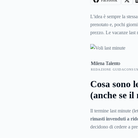
Facebook
L'idea è sempre la stessa:
prenotato e, pochi giorni
prezzo. Le vacanze last
esiste ancora ma si è fatt
inapplicabile. Le compag
ma l'arrivo dell'intellige
Milena Talento
molto più precisi nella 
REDAZIONE GUIDACONSU
tempo reale. Il risultato
cosa aspettare e quando 
Cosa sono l
funzionano davvero le o
(anche se il
dice il contratto, come tu
te.
Il termine last minute (l
rimasti invenduti a rid
decidono di cedere a prez