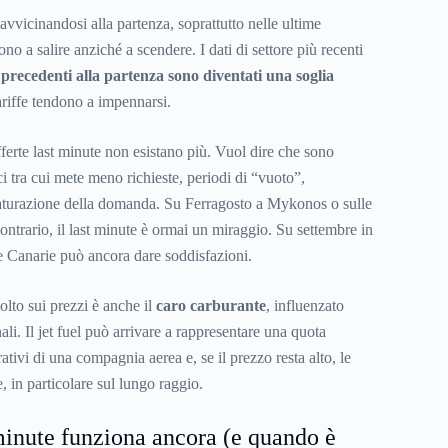
, avvicinandosi alla partenza, soprattutto nelle ultime
dono a salire anziché a scendere. I dati di settore più recenti
i precedenti alla partenza sono diventati una soglia
tariffe tendono a impennarsi.
ferte last minute non esistano più. Vuol dire che sono
ici tra cui mete meno richieste, periodi di “vuoto”,
saturazione della domanda. Su Ferragosto a Mykonos o sulle
ontrario, il last minute è ormai un miraggio. Su settembre in
 Canarie può ancora dare soddisfazioni.
lto sui prezzi è anche il
caro carburante
, influenzato
ali. Il jet fuel può arrivare a rappresentare una quota
ativi di una compagnia aerea e, se il prezzo resta alto, le
, in particolare sul lungo raggio.
minute funziona ancora (e quando è