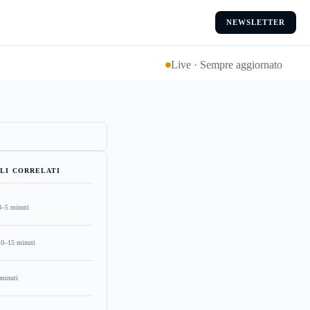
NEWSLETTER
Live · Sempre aggiornato
LI CORRELATI
3–5 minuti
10–15 minuti
minuti