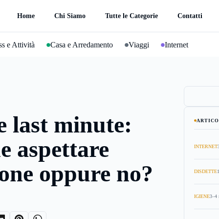
Home
Chi Siamo
Tutte le Categorie
Contatti
s e Attività
Casa e Arredamento
Viaggi
Internet
 last minute:
ARTICO
e aspettare
INTERNET
ione oppure no?
DISDETTE
IGIENE
3–4 