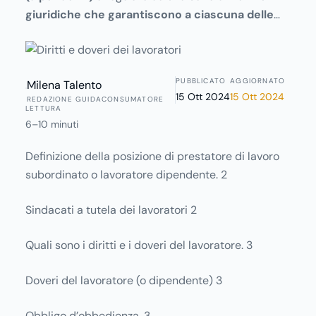
giuridiche che garantiscono a ciascuna delle
parti i propri diritti
, ma stabiliscono anche i
rispettivi doveri. Per il lavoratore è quindi molto
importante essere sempre informato, e aggiornato
PUBBLICATO
AGGIORNATO
Milena Talento
vista la rapidità con cui cambiano le norme, sui
15 Ott 2024
15 Ott 2024
REDAZIONE GUIDACONSUMATORE
propri diritti, per farli valere al momento giusto, ma
LETTURA
anche sui propri doveri, per non porsi mai in difetto
6–10 minuti
verso il titolare. Ecco perchè diventa essenziale
Definizione della posizione di prestatore di lavoro
conoscere i fondamenti del diritto del lavoro, che
subordinato o lavoratore dipendente. 2
siate dipendente o datore di lavoro, ed essere
bene informati su argomenti quali ferie, permessi,
Sindacati a tutela dei lavoratori 2
promozioni, avanzamenti di carriera.
Quali sono i diritti e i doveri del lavoratore. 3
Doveri del lavoratore (o dipendente) 3
Obbligo d’obbedienza. 3