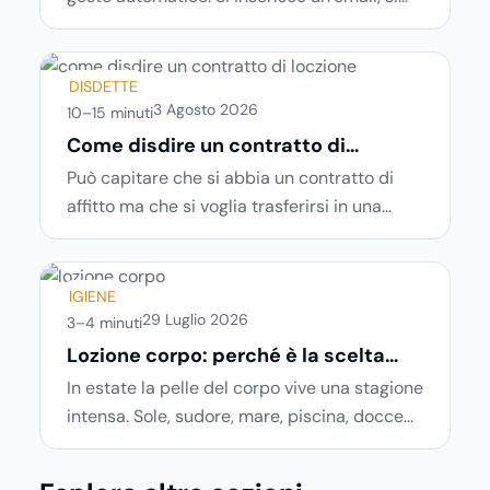
sceglie una password, si accetta una serie
di condizioni senza leggerle davvero. Tutto
avviene in pochi minuti, spesso senza che ci
DISDETTE
si fermi a capire dove si sta entrando.
3 Agosto 2026
10–15 minuti
Come disdire un contratto di
locazione in modo corretto ed
Può capitare che si abbia un contratto di
efficace
affitto ma che si voglia trasferirsi in una
nuova città o si abbiano problemi a pagare il
canone, per cui si comincia a cercare
un’altra abitazione: è legittimo chiedersi se è
IGIENE
possibile
disdire il contratto di locazione
29 Luglio 2026
3–4 minuti
prima che scada. In questa guida capiremo
Lozione corpo: perché è la scelta
ideale per idratare la pelle in estate
come inviare la disdetta per un contratto di
In estate la pelle del corpo vive una stagione
affitto.
intensa. Sole, sudore, mare, piscina, docce
più frequenti e aria condizionata possono
renderla meno morbida, più disidratata o