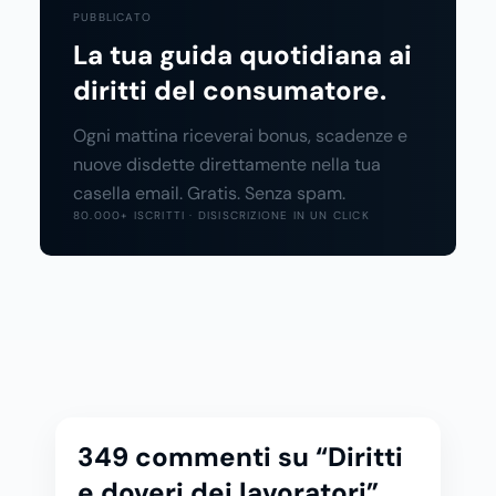
PUBBLICATO
La tua guida quotidiana ai
diritti del consumatore.
Ogni mattina riceverai bonus, scadenze e
nuove disdette direttamente nella tua
casella email. Gratis. Senza spam.
80.000+ ISCRITTI · DISISCRIZIONE IN UN CLICK
349 commenti su “Diritti
e doveri dei lavoratori”