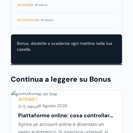
VACANZE
12–18 minuti
AUTOVEICOLI
13–19 minuti
Bonus, disdette e scadenze ogni mattina nella tua
casella.
Continua a leggere su Bonus
INTERNET
6 Agosto 2026
3–5 minuti
Piattaforme online: cosa controllare
prima di iscriversi e usare servizi in
Aprire un account online è diventato un
tempo reale
gesto automatico. Si inserisce un’email, si