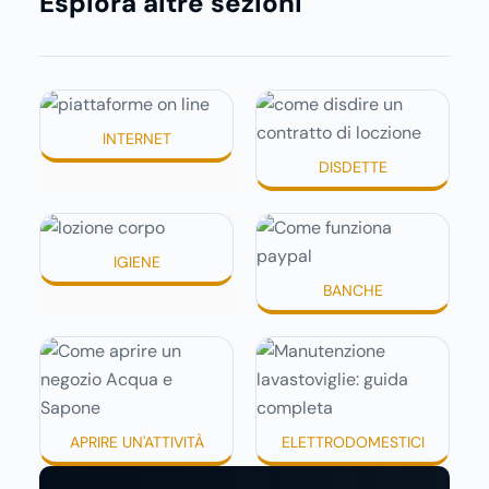
Esplora altre sezioni
semplicemente meno confortevole. Eppure,
proprio nei mesi caldi, molte persone
smettono di applicare prodotti idratanti
perché temono texture pesanti, appiccicose
o difficili da assorbire.
INTERNET
DISDETTE
IGIENE
BANCHE
APRIRE UN'ATTIVITÀ
ELETTRODOMESTICI