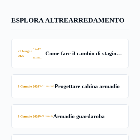
L’acciaio, col passare degli anni, è divenuto infatti uno dei
materiali più in voga e utilizzati in casa: è passato, infatti,
ESPLORA ALTRE
ARREDAMENTO
dal semplice utilizzo nelle catene di ristoranti fino a
diventare arredo indiscusso presso la propria abitazione.
12–17
21 Giugno
Come fare il cambio di stagione
2026
minuti
nell’armadio
Progettare cabina armadio
9–13 minuti
8 Gennaio 2026
Armadio guardaroba
6–9 minuti
8 Gennaio 2026