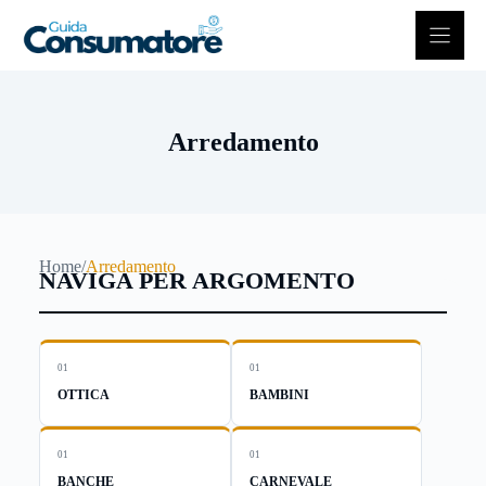
Vai
al
contenuto
Arredamento
Home
/
Arredamento
NAVIGA PER ARGOMENTO
01
01
OTTICA
BAMBINI
01
01
BANCHE
CARNEVALE