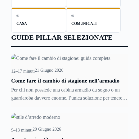
01
01
CASA
COMUNICATI
GUIDE PILLAR SELEZIONATE
21 Giugno 2026
12–17 minuti
Come fare il cambio di stagione nell’armadio
Per chi non possiede una cabina armadio da sogno o un
guardaroba davvero enorme, l’unica soluzione per tenere
tutti i capi d’abbigliamento in ordine e a portata di mano è il
cambio di stagione. Odiato e temuto momento, il
cambio di
stagione
si rende tuttavia indispensabile nel nostro Paese,
20 Giugno 2026
dove il clima ci mette di fronte a 4 stagioni diverse, con 4
9–13 minuti
climi differenti e quindi con tanti tipi di tessuti e di capi,