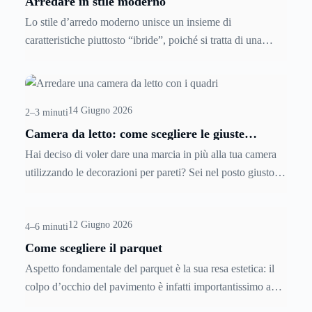
Arredare in stile moderno
ancora più numerosi per tipologia per quanto riguarda le
Lo stile d’arredo moderno unisce un insieme di
donne.
caratteristiche piuttosto “ibride”, poiché si tratta di una
macrocategoria, dentro cui possono essere compresi diversi
stili "di nicchia". In ogni caso uno stile moderno differisce
nettamente da uno classico o rustico, ma può differire anche
14 Giugno 2026
dallo stile cosiddetto “contemporaneo”, poiché
2–3 minuti
caratterizzato da dettagli meno aggressivi.
Camera da letto: come scegliere le giuste
decorazioni per pareti
Hai deciso di voler dare una marcia in più alla tua camera
utilizzando le decorazioni per pareti? Sei nel posto giusto!
In quest’articolo scopriamo insieme i trucchi per scegliere i
quadri e i poster da appendere alle pareti della camera da
12 Giugno 2026
letto.
4–6 minuti
Come scegliere il parquet
Aspetto fondamentale del parquet è la sua resa estetica: il
colpo d’occhio del pavimento è infatti importantissimo a
fronte di una scelta adeguata. L’estetica del parquet dipende