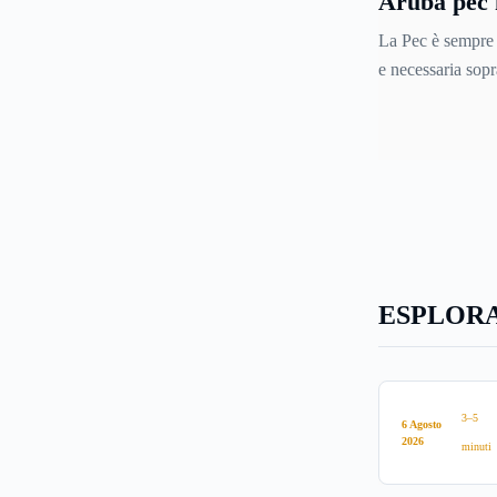
Aruba pec 
sta entrando.
come funzi
La Pec è sempre 
e necessaria sopr
riforma sulla fatt
Vediamo come fu
dettaglio e scopr
particolare il ser
arubapecmail.
ESPLORA
3–5
6 Agosto
2026
minuti