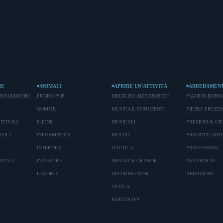
NE
ANIMALI
APRIRE UN’ATTIVITÀ
ARREDAMEN
ONSUMATORI
FUNKO POP
MEDICINE ALTERNATIVE
PIANETA DONN
GOMME
MUSICA E STRUMENTI
PIETRE PREZIO
RITTURA
IGIENE
MUSICALI
PREZIOSI & GIO
TICI
INFORMATICA
MUTUO
PRODOTTI ARTI
INTERNET
NAUTICA
PROFESSIONI
ENTALI
INVESTIRE
NEGOZI & GRANDE
PSICOLOGIA
LAVORO
DISTRIBUZIONE
REDAZIONE
OTTICA
PARTITA IVA