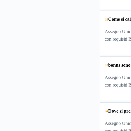
Come si cal
02
Assegno Unico
con requisiti 
bonus sono
03
Assegno Unico
con requisiti 
Dove si pr
04
Assegno Unico
con requisiti 