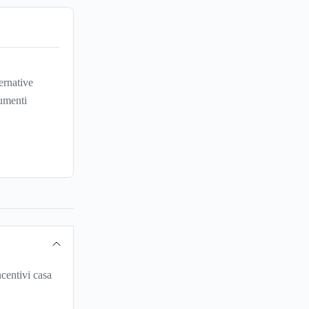
ernative
umenti
centivi casa