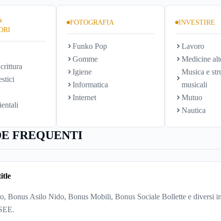
&
FOTOGRAFIA
INVESTIRE
ORI
Funko Pop
Lavoro
Gomme
Medicine alt
crittura
Igiene
Musica e str
stici
Informatica
musicali
Internet
Mutuo
ientali
Nautica
E FREQUENTI
itle
, Bonus Asilo Nido, Bonus Mobili, Bonus Sociale Bollette e diversi in
ISEE.