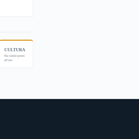
CULTURA
Fac-simile pronti
all'uso