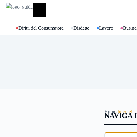
Vai
al
contenuto
Diritti del Consumatore
Disdette
Lavoro
Busines
Home
/
Internet
NAVIGA