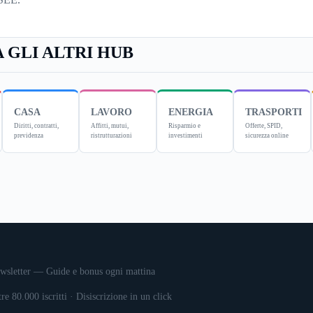
 GLI ALTRI HUB
CASA
LAVORO
ENERGIA
TRASPORTI
Diritti, contratti,
Affitti, mutui,
Risparmio e
Offerte, SPID,
previdenza
ristrutturazioni
investimenti
sicurezza online
wsletter — Guide e bonus ogni mattina
tre 80.000 iscritti · Disiscrizione in un click