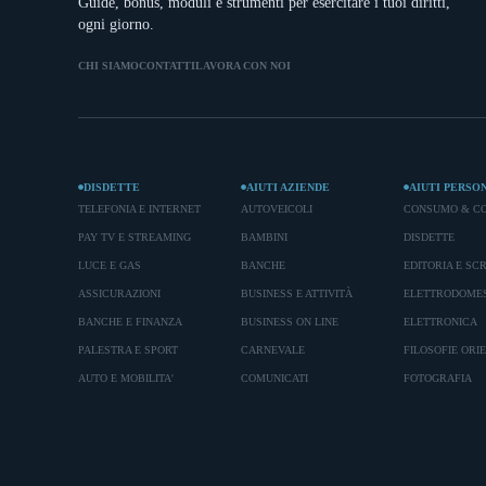
Guide, bonus, moduli e strumenti per esercitare i tuoi diritti,
ogni giorno.
CHI SIAMO
CONTATTI
LAVORA CON NOI
DISDETTE
AIUTI AZIENDE
AIUTI PERSO
TELEFONIA E INTERNET
AUTOVEICOLI
CONSUMO & C
PAY TV E STREAMING
BAMBINI
DISDETTE
LUCE E GAS
BANCHE
EDITORIA E SC
ASSICURAZIONI
BUSINESS E ATTIVITÀ
ELETTRODOMES
BANCHE E FINANZA
BUSINESS ON LINE
ELETTRONICA
PALESTRA E SPORT
CARNEVALE
FILOSOFIE ORI
AUTO E MOBILITA'
COMUNICATI
FOTOGRAFIA