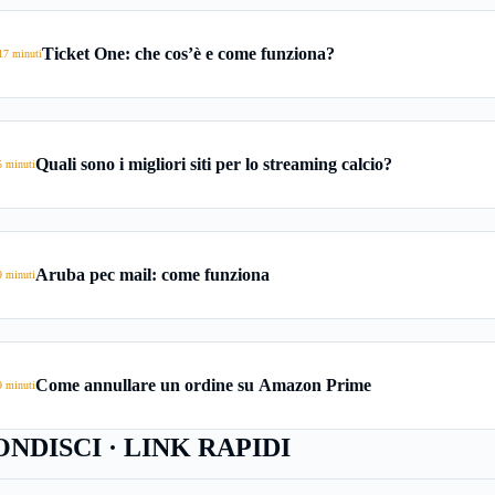
Ticket One: che cos’è e come funziona?
17 minuti
Quali sono i migliori siti per lo streaming calcio?
5 minuti
Aruba pec mail: come funziona
9 minuti
Come annullare un ordine su Amazon Prime
9 minuti
NDISCI · LINK RAPIDI