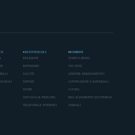
TO
AUTOVEICOLI
BAMBINI
A
RELIGIONE
TEMPO LIBERO
SE
RISPARMIO
VACANZE
IELLI
SALUTE
AZIENDE ARREDAMENTO
GIANALI
SERVIZI
COSTRUZIONE E MATERIALI
SPORT
CUCINA
TATUAGGI & PIERCING
RISCALDAMENTO ED ENERGIA
TELEFONIA E INTERNET
ANIMALI