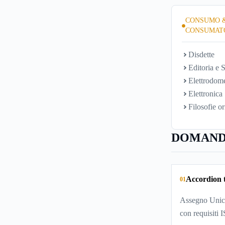
CONSUMO 
CONSUMAT
Disdette
Editoria e S
Elettrodome
Elettronica
Filosofie or
DOMAND
Accordion t
01
Assegno Unico
con requisiti 