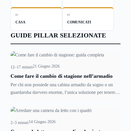
01
01
CASA
COMUNICATI
GUIDE PILLAR SELEZIONATE
21 Giugno 2026
12–17 minuti
Come fare il cambio di stagione nell’armadio
Per chi non possiede una cabina armadio da sogno o un
guardaroba davvero enorme, l’unica soluzione per tenere
tutti i capi d’abbigliamento in ordine e a portata di mano è il
cambio di stagione. Odiato e temuto momento, il
cambio di
stagione
si rende tuttavia indispensabile nel nostro Paese,
14 Giugno 2026
dove il clima ci mette di fronte a 4 stagioni diverse, con 4
2–3 minuti
climi differenti e quindi con tanti tipi di tessuti e di capi,