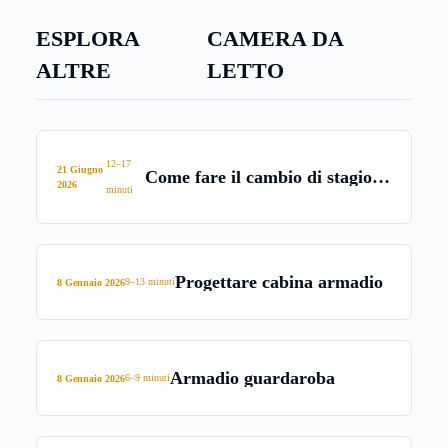
Ma del letto la parte che più conta è il
materasso,
e va
ESPLORA
CAMERA DA
scelto con la massima cura
.
ALTRE
LETTO
12–17
21 Giugno
Come fare il cambio di stagione
2026
minuti
nell’armadio
Progettare cabina armadio
9–13 minuti
8 Gennaio 2026
Armadio guardaroba
6–9 minuti
8 Gennaio 2026