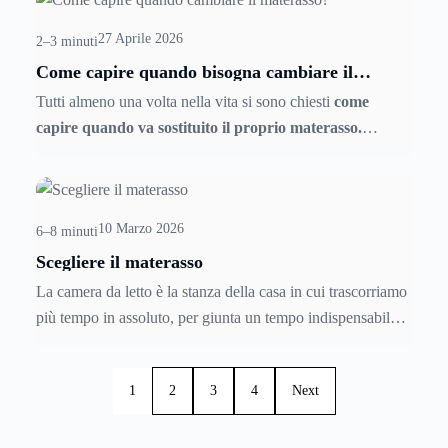
orientarti nella scelta della cornice che ospiterà le tue
27 Aprile 2026
immagini, continua a leggere!
2–3 minuti
Come capire quando bisogna cambiare il
materasso
Tutti almeno una volta nella vita si sono chiesti
come
capire quando va sostituito il proprio materasso.
Ebbene, diversamente da ciò che si potrebbe pensare, dare
una risposta univoca non è affatto semplice.
10 Marzo 2026
6–8 minuti
Scegliere il materasso
La camera da letto è la stanza della casa in cui trascorriamo
più tempo in assoluto, per giunta un tempo indispensabile
per rigenerare il nostro organismo quotidianamente grazie
al sonno. Ma guai se il riposo non è perfetto. Ed è il letto
1
2
3
4
Next
l'elemento che ci accoglie per almeno otto ore al giorno e
che si fa apprezzare per la sua importanza soprattutto
quando siamo costretti a rinunciarvi, anche parzialmente.