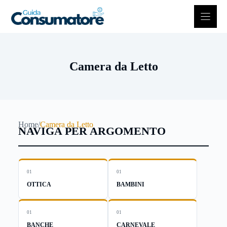
Vai
al
contenuto
Camera da Letto
Home
/
Camera da Letto
NAVIGA PER ARGOMENTO
01
01
OTTICA
BAMBINI
01
01
BANCHE
CARNEVALE