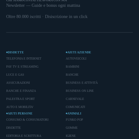
CHI SIAMO
CONTATTI
LAVORA CON NOI
Newsletter — Guide e bonus ogni mattina
Oltre 80.000 iscritti · Disiscrizione in un click
DISDETTE
AIUTI AZIENDE
TELEFONIA E INTERNET
AUTOVEICOLI
PAY TV E STREAMING
BAMBINI
LUCE E GAS
BANCHE
ASSICURAZIONI
BUSINESS E ATTIVITÀ
BANCHE E FINANZA
BUSINESS ON LINE
PALESTRA E SPORT
CARNEVALE
AUTO E MOBILITA'
COMUNICATI
AIUTI PERSONE
ANIMALI
CONSUMO & CONSUMATORI
FUNKO POP
DISDETTE
GOMME
EDITORIA E SCRITTURA
IGIENE