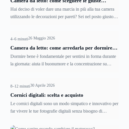
Camera da letto: come scegliere le giuste
decorazioni per pareti
ancora più numerosi per tipologia per quanto riguarda le
Hai deciso di voler dare una marcia in più alla tua camera
donne.
utilizzando le decorazioni per pareti? Sei nel posto giusto!
In quest’articolo scopriamo insieme i trucchi per scegliere i
quadri e i poster da appendere alle pareti della camera da
26 Maggio 2026
letto.
4–6 minuti
Camera da letto: come arredarla per dormire
meglio
Dormire bene è fondamentale per sentirsi in forma durante
la giornata: aiuta il buonumore e la concentrazione su
lavoro e studio. Ma non sempre è così semplice avere a
disposizione un ambiente conciliante, perché le condizioni
30 Aprile 2026
da rispettare per non interferire con il sonno sono diverse.
8–12 minuti
Scopriamo insieme perchè e come fare per allestire al
Cornici digitali: scelta e acquisto
meglio la camera da letto.
Le cornici digitali sono un modo simpatico e innovativo per
far vivere le tue fotografie digitali senza bisogno di
stamparle. Ci sono di tutti i formati e di tutte le dimensioni;
vari e diversi sono anche i prezzi. Per saperne di più e