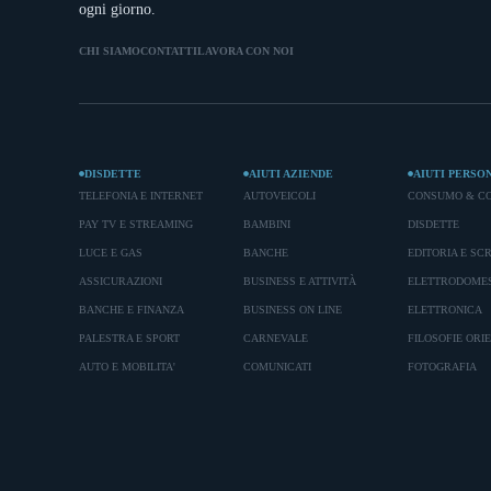
ogni giorno.
CHI SIAMO
CONTATTI
LAVORA CON NOI
DISDETTE
AIUTI AZIENDE
AIUTI PERSO
TELEFONIA E INTERNET
AUTOVEICOLI
CONSUMO & C
PAY TV E STREAMING
BAMBINI
DISDETTE
LUCE E GAS
BANCHE
EDITORIA E SC
ASSICURAZIONI
BUSINESS E ATTIVITÀ
ELETTRODOMES
BANCHE E FINANZA
BUSINESS ON LINE
ELETTRONICA
PALESTRA E SPORT
CARNEVALE
FILOSOFIE ORI
AUTO E MOBILITA'
COMUNICATI
FOTOGRAFIA