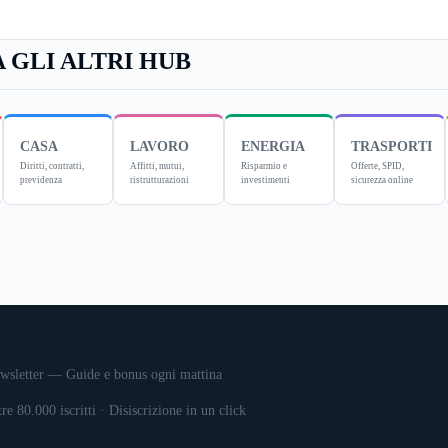
 GLI ALTRI HUB
CASA
LAVORO
ENERGIA
TRASPORTI
Diritti, contratti,
Affitti, mutui,
Risparmio e
Offerte, SPID,
previdenza
ristrutturazioni
investimenti
sicurezza online
wsletter — Guide e bonus ogni mattina
tre 80.000 iscritti · Disiscrizione in un click