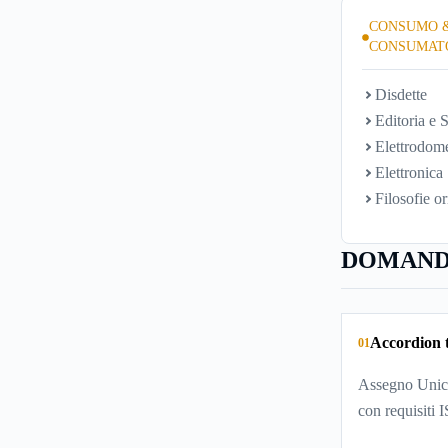
CONSUMO 
CONSUMAT
Disdette
Editoria e S
Elettrodome
Elettronica
Filosofie or
DOMAND
Accordion t
01
Assegno Unico
con requisiti 