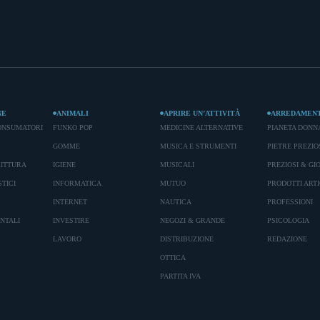
NE
ANIMALI
APRIRE UN’ATTIVITÀ
ARREDAMEN
ONSUMATORI
FUNKO POP
MEDICINE ALTERNATIVE
PIANETA DONN
GOMME
MUSICA E STRUMENTI
PIETRE PREZIO
RITTURA
IGIENE
MUSICALI
PREZIOSI & GIO
TICI
INFORMATICA
MUTUO
PRODOTTI ARTI
INTERNET
NAUTICA
PROFESSIONI
ENTALI
INVESTIRE
NEGOZI & GRANDE
PSICOLOGIA
LAVORO
DISTRIBUZIONE
REDAZIONE
OTTICA
PARTITA IVA