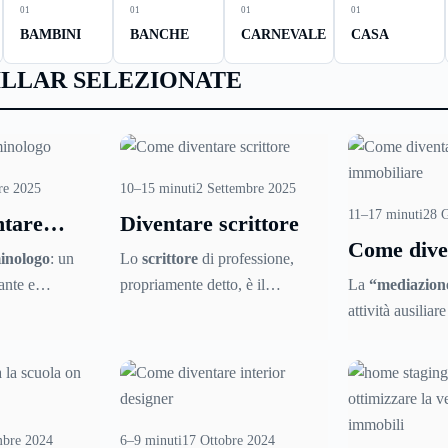
01
01
01
01
BAMBINI
BANCHE
CARNEVALE
CASA
ILLAR SELEZIONATE
re 2025
10–15 minuti
2 Settembre 2025
11–17 minuti
28 
tare
Diventare scrittore
Come dive
o
inologo
: un
Lo
scrittore
di professione,
agente im
ante e
propriamente detto, è il
La
“mediazion
 scoperta dei
narratore, quello che scrive
attività ausilia
ine. Il
romanzi romanzi o raccolte di
intesa come “la 
a particolare
racconti. Ma scrittore è anche
autonomamente 
ale che
chiunque scriva: il giornalista, lo
soggetti preposti
adeguato
sceneggiatore tv o
fondamentalmen
di una grande
cinematografico, l’autore tv o
beni e di servizi
mbre 2024
6–9 minuti
17 Ottobre 2024