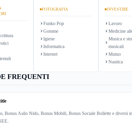
&
FOTOGRAFIA
INVESTIRE
ORI
Funko Pop
Lavoro
Gomme
Medicine alt
crittura
Igiene
Musica e str
stici
Informatica
musicali
Internet
Mutuo
ientali
Nautica
E FREQUENTI
itle
, Bonus Asilo Nido, Bonus Mobili, Bonus Sociale Bollette e diversi in
ISEE.