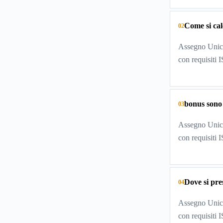
Come si cal
02
Assegno Unico
con requisiti 
bonus sono
03
Assegno Unico
con requisiti 
Dove si pr
04
Assegno Unico
con requisiti 