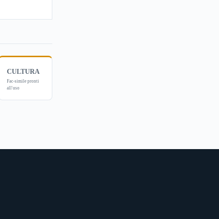
CULTURA
Fac-simile pronti
all'uso