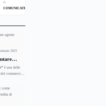
01
COMUNICATI
Gennaio 2025
ntare
mobiliare
e”
è una delle
re del commercio,
pratica
organizzata dai
 per facilitare
te lo scambio di
”, ossia aiutare