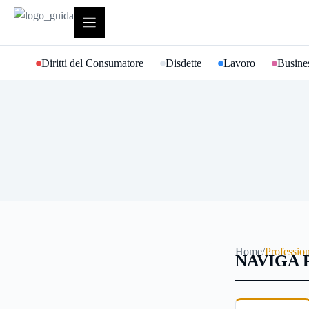
Vai
al
contenuto
Diritti del Consumatore
Disdette
Lavoro
Busines
Home
/
Profession
NAVIGA