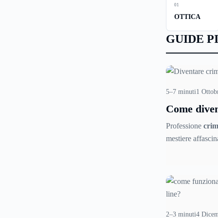
01
OTTICA
GUIDE P
5–7 minuti
1 Ottob
Come diven
criminolog
Professione
crim
mestiere affascin
sconosciuto, alla
segreti di un crim
criminologo è un
figura profession
necessita di un 
addestramento e 
2–3 minuti
4 Dice