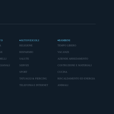
TO
AUTOVEICOLI
BAMBINI
A
RELIGIONE
TEMPO LIBERO
SE
RISPARMIO
VACANZE
IELLI
SALUTE
AZIENDE ARREDAMENTO
GIANALI
SERVIZI
COSTRUZIONE E MATERIALI
SPORT
CUCINA
TATUAGGI & PIERCING
RISCALDAMENTO ED ENERGIA
TELEFONIA E INTERNET
ANIMALI