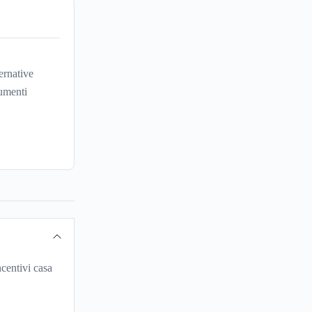
ernative
umenti
centivi casa