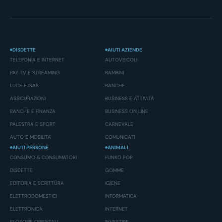
DISDETTE
AIUTI AZIENDE
TELEFONIA E INTERNET
AUTOVEICOLI
PAY TV E STREAMING
BAMBINI
LUCE E GAS
BANCHE
ASSICURAZIONI
BUSINESS E ATTIVITÀ
BANCHE E FINANZA
BUSINESS ON LINE
PALESTRA E SPORT
CARNEVALE
AUTO E MOBILITA'
COMUNICATI
AIUTI PERSONE
ANIMALI
CONSUMO & CONSUMATORI
FUNKO POP
DISDETTE
GOMME
EDITORIA E SCRITTURA
IGIENE
ELETTRODOMESTICI
INFORMATICA
ELETTRONICA
INTERNET
FILOSOFIE ORIENTALI
INVESTIRE