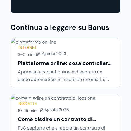
Continua a leggere su Bonus
INTERNET
6 Agosto 2026
3–5 minuti
Piattaforme online: cosa controllare
prima di iscriversi e usare servizi in
Aprire un account online è diventato un
tempo reale
gesto automatico. Si inserisce un’email, si
sceglie una password, si accetta una serie
di condizioni senza leggerle davvero. Tutto
avviene in pochi minuti, spesso senza che ci
DISDETTE
si fermi a capire dove si sta entrando.
3 Agosto 2026
10–15 minuti
Come disdire un contratto di
locazione in modo corretto ed
Può capitare che si abbia un contratto di
efficace