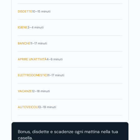
DISDETTE
10–15 minuti
IGIENE
3–4 minuti
BANCHE
11–17 minuti
APRIRE UN'ATTIVITÀ
4–6 minuti
ELETTRODOMESTICI
11–17 minuti
VACANZE
12–18 minuti
AUTOVEICOLI
13–19 minuti
Bonus, disdette e scadenze ogni mattina nella tua
casella.