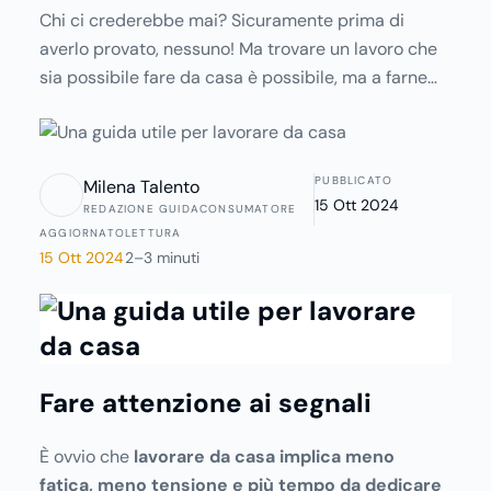
Chi ci crederebbe mai? Sicuramente prima di
averlo provato, nessuno! Ma trovare un lavoro che
sia possibile fare da casa è possibile, ma a farne
tesoro non è di certo il dipendente. Purtroppo
digitando proprio “lavorare da casa”, vi riporterà
ad una serie di annunci visti e rivisti, che,
PUBBLICATO
Milena Talento
fondamentalmente sono sempre gli stessi, cosa
15 Ott 2024
REDAZIONE GUIDACONSUMATORE
che oltre a farci storcere un po’ il muso
AGGIORNATO
LETTURA
sicuramente scoraggerà il nostro intento.
15 Ott 2024
2–3 minuti
Fare attenzione ai segnali
È ovvio che
lavorare da casa implica meno
fatica, meno tensione e più tempo da dedicare