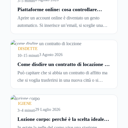
3–5 minuti
Piattaforme online: cosa controllare
prima di iscriversi e usare servizi in
Aprire un account online è diventato un gesto
tempo reale
automatico. Si inserisce un’email, si sceglie una
password, si accetta una serie di condizioni senza
leggerle davvero. Tutto avviene in pochi minuti,
spesso senza che ci si fermi a capire dove si sta
DISDETTE
entrando.
3 Agosto 2026
10–15 minuti
Come disdire un contratto di locazione in
modo corretto ed efficace
Può capitare che si abbia un contratto di affitto ma
che si voglia trasferirsi in una nuova città o si
abbiano problemi a pagare il canone, per cui si
comincia a cercare un’altra abitazione: è legittimo
chiedersi se è possibile
disdire il contratto di
IGIENE
locazione
prima che scada. In questa guida
29 Luglio 2026
3–4 minuti
capiremo come inviare la disdetta per un contratto
Lozione corpo: perché è la scelta ideale
per idratare la pelle in estate
di affitto.
In estate la pelle del corpo vive una stagione