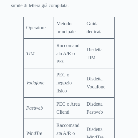
simile di lettera già compilata.
Metodo
Guida
Operatore
principale
dedicata
Raccomand
Disdetta
TIM
ata A/R o
TIM
PEC
PEC o
Disdetta
Vodafone
negozio
Vodafone
fisico
PEC o Area
Disdetta
Fastweb
Clienti
Fastweb
Raccomand
Disdetta
WindTre
ata A/R o
WindTre