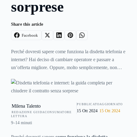
sorprese
Share this article
Facebook
Perché dovresti sapere come funziona la disdetta telefonia e
internet? Hai deciso di cambiare operatore e passare a
un’offerta migliore. Oppure, molto semplicemente, non
vuoi più pagare un abbonamento che non ti soddisfa. Bene.
Ma ora arriva la parte scomoda, cioè la disdetta. Quella fase
in cui ogni gestore sembra avere regole diverse, moduli,
PEC
PUBBLICATO
AGGIORNATO
Milena Talento
15 Ott 2024
15 Ott 2024
REDAZIONE GUIDACONSUMATORE
LETTURA
9–14 minuti
Perché dovresti sapere
come funziona la disdetta