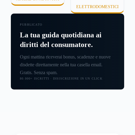
ELETTRODOMESTICI
PUBBLICATO
La tua guida quotidiana ai
diritti del consumatore.
Ogni mattina riceverai bonus, scadenze e nuove
disdette direttamente nella tua casella email.
Gratis. Senza spam.
80.000+ ISCRITTI · DISISCRIZIONE IN UN CLICK