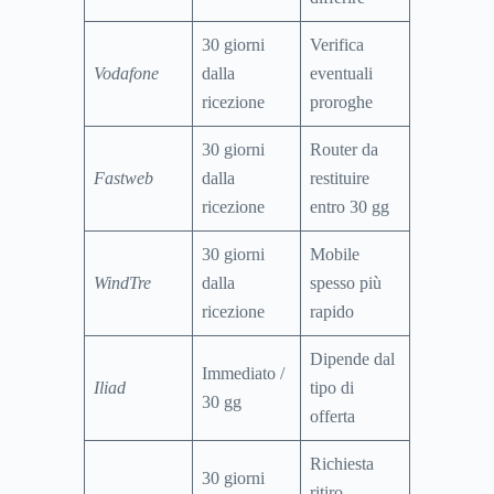
30 giorni
Verifica
Vodafone
dalla
eventuali
ricezione
proroghe
30 giorni
Router da
Fastweb
dalla
restituire
ricezione
entro 30 gg
30 giorni
Mobile
WindTre
dalla
spesso più
ricezione
rapido
Dipende dal
Immediato /
Iliad
tipo di
30 gg
offerta
Richiesta
30 giorni
ritiro