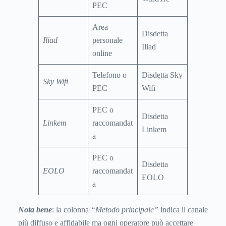
PEC
Area
Disdetta
Iliad
personale
Iliad
online
Telefono o
Disdetta Sky
Sky Wifi
PEC
Wifi
PEC o
Disdetta
Linkem
raccomandat
Linkem
a
PEC o
Disdetta
EOLO
raccomandat
EOLO
a
Nota bene
: la colonna
“Metodo principale”
indica il canale
più diffuso e affidabile ma ogni operatore può accettare