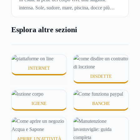
intensa. Sole, sudore, mare, piscina, docce più
frequenti e aria condizionata possono renderla
meno morbida, più disidratata o semplicemente
Esplora altre sezioni
meno confortevole. Eppure, proprio nei mesi caldi,
molte persone smettono di applicare prodotti
idratanti perché temono texture pesanti, appiccicose
o difficili da assorbire.
INTERNET
DISDETTE
IGIENE
BANCHE
APRIRE UN'ATTIVITÀ