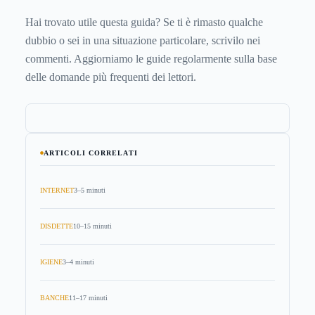
Hai trovato utile questa guida? Se ti è rimasto qualche
dubbio o sei in una situazione particolare, scrivilo nei
commenti. Aggiorniamo le guide regolarmente sulla base
delle domande più frequenti dei lettori.
ARTICOLI CORRELATI
INTERNET
3–5 minuti
DISDETTE
10–15 minuti
IGIENE
3–4 minuti
BANCHE
11–17 minuti