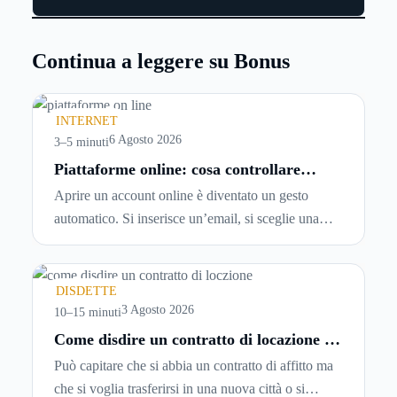
Continua a leggere su Bonus
INTERNET
6 Agosto 2026
3–5 minuti
Piattaforme online: cosa controllare
prima di iscriversi e usare servizi in
Aprire un account online è diventato un gesto
tempo reale
automatico. Si inserisce un’email, si sceglie una
password, si accetta una serie di condizioni senza
leggerle davvero. Tutto avviene in pochi minuti,
spesso senza che ci si fermi a capire dove si sta
DISDETTE
entrando.
3 Agosto 2026
10–15 minuti
Come disdire un contratto di locazione in
modo corretto ed efficace
Può capitare che si abbia un contratto di affitto ma
che si voglia trasferirsi in una nuova città o si