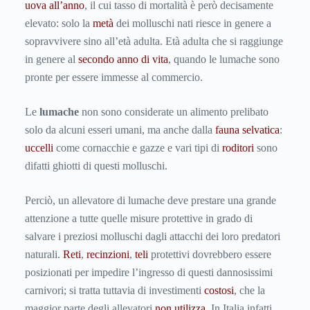
uova all’anno
, il cui tasso di mortalità è però decisamente
elevato: solo la
metà
dei molluschi nati riesce in genere a
sopravvivere sino all’età adulta. Età adulta che si raggiunge
in genere al
secondo anno di vita
, quando le lumache sono
pronte per essere immesse al commercio.
Le
lumache
non sono considerate un alimento prelibato
solo da alcuni esseri umani, ma anche dalla
fauna selvatica
:
uccelli
come cornacchie e gazze e vari tipi di
roditori
sono
difatti ghiotti di questi molluschi.
Perciò, un allevatore di lumache deve prestare una grande
attenzione a tutte quelle misure protettive in grado di
salvare i preziosi molluschi dagli attacchi dei loro predatori
naturali.
Reti
,
recinzioni
,
teli
protettivi dovrebbero essere
posizionati per impedire l’ingresso di questi dannosissimi
carnivori; si tratta tuttavia di investimenti
costosi
, che la
maggior parte degli allevatori
non utilizza
. In Italia infatti