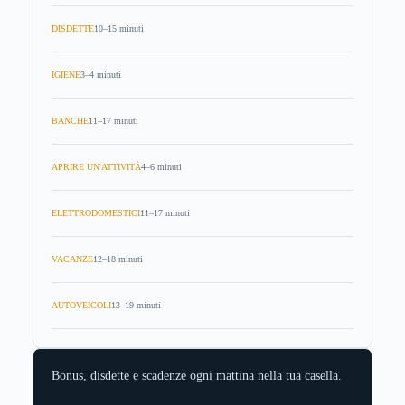
DISDETTE
10–15 minuti
IGIENE
3–4 minuti
BANCHE
11–17 minuti
APRIRE UN'ATTIVITÀ
4–6 minuti
ELETTRODOMESTICI
11–17 minuti
VACANZE
12–18 minuti
AUTOVEICOLI
13–19 minuti
Bonus, disdette e scadenze ogni mattina nella tua casella.