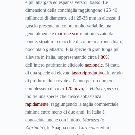
e più allargata ed espansa verso il basso. Le
dimensioni della conchiglia raggiungono i 25-40
millimetri di diametro, ed i 25-35 mm in altezza; il
guscio presenta un colore molto variabile, ma
generalmente è
marrone scuro
intramezzato da
bande, striature o macchie di colore marrone chiaro,
nocciola o giallastro. È la specie di gran lunga più
allevata in Italia, rappresentando circa l’
80%
dell’intero patrimonio elicicolo
nazionale
. Si tratta
di una specie ad elevato
tasso riproduttivo
, in grado
di produrre due covate all’anno per un numero
complessivo di circa
120 uova
; la
Helix
aspersa
è
inoltre una specie che cresce abbastanza
rapidamente
, raggiungendo la taglia commerciale
minima entro meno di due anni. In Italia è
conosciuta anche con il nome
Maruzza
(o
Zigrinata
), in Spagna come
Caracolas
ed in