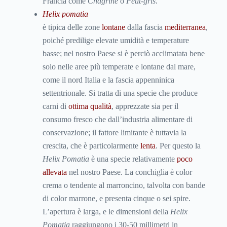
Francia come
Chagriné
o
Petit-gris
.
Helix pomatia
è tipica delle zone
lontane
dalla fascia
mediterranea
,
poiché predilige elevate umidità e temperature
basse; nel nostro Paese si è perciò acclimatata bene
solo nelle aree più temperate e lontane dal mare,
come il nord Italia e la fascia appenninica
settentrionale. Si tratta di una specie che produce
carni di
ottima qualità
, apprezzate sia per il
consumo fresco che dall’industria alimentare di
conservazione; il fattore limitante è tuttavia la
crescita, che è particolarmente
lenta
. Per questo la
Helix Pomatia
è una specie relativamente
poco
allevata
nel nostro Paese. La conchiglia è color
crema o tendente al marroncino, talvolta con bande
di color marrone, e presenta cinque o sei spire.
L’apertura è larga, e le dimensioni della
Helix
Pomatia
raggiungono i 30-50 millimetri in