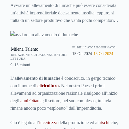
Avviare un allevamento di lumache può essere considerata
un’attività imprenditoriale decisamente insolita; eppure, si
tratta di un settore produttivo che vanta pochi competitori
interni, a scapito di una fortissima dominanza sul mercato
italiano di lumache di importazione. Ecco una guida con i
consigli per aprire un allevamento di lumache, le specie
PUBBLICATO
AGGIORNATO
Milena Talento
commerciali più sfruttate, gli impianti da allestire e gli
15 Ott 2024
15 Ott 2024
REDAZIONE GUIDACONSUMATORE
investimenti necessari per trasformare la propria passione in
LETTURA
una vera e propria attività economica.
9–13 minuti
L’
allevamento di lumache
è conosciuto, in gergo tecnico,
con il nome di
elicicoltura
.
Nel nostro Paese i primi
allevamenti ad organizzazione razionale risalgono all’inizio
degli
anni Ottanta
; il settore, nel suo complesso, tuttavia
rimane ancora poco “esplorato” dall’imprenditoria.
Ciò è legato all’
incertezza
della produzione ed ai
rischi
che,