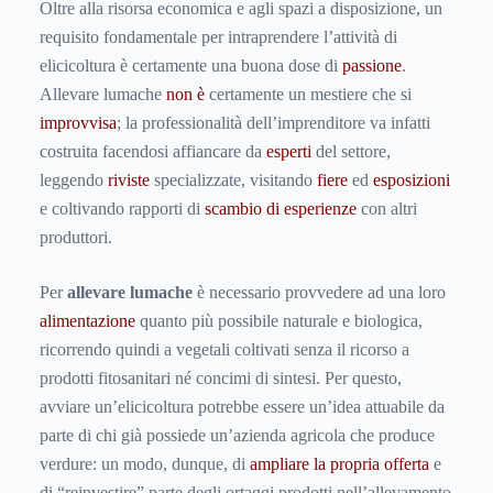
Oltre alla risorsa economica e agli spazi a disposizione, un
requisito fondamentale per intraprendere l’attività di
elicicoltura è certamente una buona dose di
passione
.
Allevare lumache
non è
certamente un mestiere che si
improvvisa
; la professionalità dell’imprenditore va infatti
costruita facendosi affiancare da
esperti
del settore,
leggendo
riviste
specializzate, visitando
fiere
ed
esposizioni
e coltivando rapporti di
scambio di esperienze
con altri
produttori.
Per
allevare lumache
è necessario provvedere ad una loro
alimentazione
quanto più possibile naturale e biologica,
ricorrendo quindi a vegetali coltivati senza il ricorso a
prodotti fitosanitari né concimi di sintesi. Per questo,
avviare un’elicicoltura potrebbe essere un’idea attuabile da
parte di chi già possiede un’azienda agricola che produce
verdure: un modo, dunque, di
ampliare la propria
offerta
e
di “reinvestire” parte degli ortaggi prodotti nell’allevamento