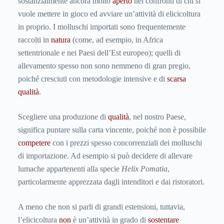
sostanzialmente ancora molto
aperto
nei confronti di chi si
vuole mettere in gioco ed avviare un’attività di elicicoltura
in proprio. I molluschi importati sono frequentemente
raccolti in
natura
(come, ad esempio, in Africa
settentrionale e nei Paesi dell’Est europeo); quelli di
allevamento spesso non sono nemmeno di gran pregio,
poiché cresciuti con metodologie intensive e di
scarsa
qualità
.
Scegliere una produzione di
qualità
, nel nostro Paese,
significa puntare sulla carta vincente, poiché non è possibile
competere
con i prezzi spesso concorrenziali dei molluschi
di importazione. Ad esempio si può decidere di allevare
lumache appartenenti alla specie
Helix Pomatia
,
particolarmente apprezzata dagli intenditori e dai ristoratori.
A meno che non si parli di grandi estensioni, tuttavia,
l’elicicoltura
non
è un’attività in grado di
sostentare