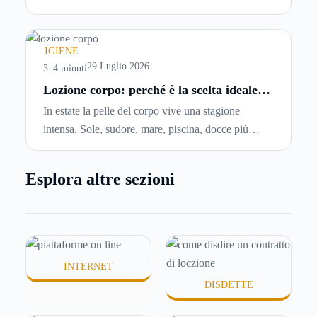
abbiano problemi a pagare il canone, per cui si
comincia a cercare un’altra abitazione: è legittimo
chiedersi se è possibile
disdire il contratto di
IGIENE
locazione
prima che scada. In questa guida
29 Luglio 2026
3–4 minuti
capiremo come inviare la disdetta per un contratto
Lozione corpo: perché è la scelta ideale
per idratare la pelle in estate
di affitto.
In estate la pelle del corpo vive una stagione
intensa. Sole, sudore, mare, piscina, docce più
frequenti e aria condizionata possono renderla
meno morbida, più disidratata o semplicemente
Esplora altre sezioni
meno confortevole. Eppure, proprio nei mesi caldi,
molte persone smettono di applicare prodotti
idratanti perché temono texture pesanti, appiccicose
o difficili da assorbire.
INTERNET
DISDETTE