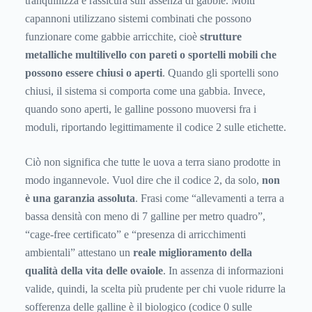
tranquillizza e rassicura sull’assenza di gabbie. Molti
capannoni utilizzano sistemi combinati che possono
funzionare come gabbie arricchite, cioè
strutture
metalliche multilivello con pareti o sportelli mobili che
possono essere chiusi o aperti
. Quando gli sportelli sono
chiusi, il sistema si comporta come una gabbia. Invece,
quando sono aperti, le galline possono muoversi fra i
moduli, riportando legittimamente il codice 2 sulle etichette.
Ciò non significa che tutte le uova a terra siano prodotte in
modo ingannevole. Vuol dire che il codice 2, da solo,
non
è una garanzia assoluta
. Frasi come “allevamenti a terra a
bassa densità con meno di 7 galline per metro quadro”,
“cage-free certificato” e “presenza di arricchimenti
ambientali” attestano un
reale miglioramento della
qualità della vita delle ovaiole
. In assenza di informazioni
valide, quindi, la scelta più prudente per chi vuole ridurre la
sofferenza delle galline è il biologico (codice 0 sulle