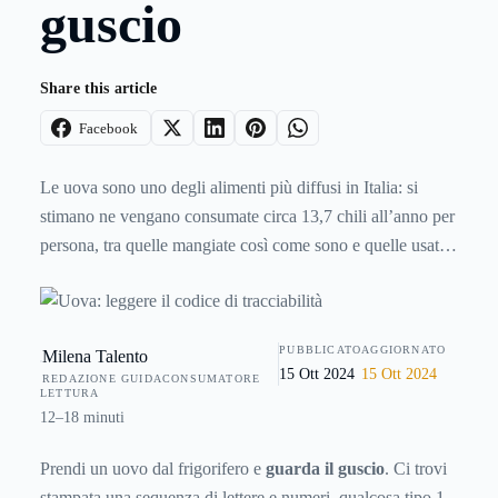
guscio
Share this article
Facebook
Le uova sono uno degli alimenti più diffusi in Italia: si
stimano ne vengano consumate circa 13,7 chili all’anno per
persona, tra quelle mangiate così come sono e quelle usate
in altre preparazioni come torte e altre ricette. Scopriamo
come leggere
il codice di tracciabilità delle uova
.
PUBBLICATO
AGGIORNATO
Milena Talento
15 Ott 2024
15 Ott 2024
REDAZIONE GUIDACONSUMATORE
LETTURA
12–18 minuti
Prendi un uovo dal frigorifero e
guarda il guscio
. Ci trovi
stampata una sequenza di lettere e numeri, qualcosa tipo 1