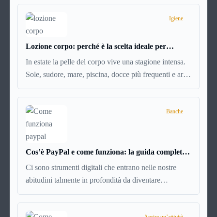
cercare un’altra abitazione: è legittimo chiedersi se è
possibile
disdire il contratto di locazione
prima che
Igiene
scada. In questa guida capiremo come inviare la
disdetta per un contratto di affitto.
Lozione corpo: perché è la scelta ideale per
idratare la pelle in estate
In estate la pelle del corpo vive una stagione intensa.
Sole, sudore, mare, piscina, docce più frequenti e aria
condizionata possono renderla meno morbida, più
disidratata o semplicemente meno confortevole.
Eppure, proprio nei mesi caldi, molte persone
Banche
smettono di applicare prodotti idratanti perché temono
texture pesanti, appiccicose o difficili da assorbire.
Cos’è PayPal e come funziona: la guida completa
aggiornata per venditori e privati
Ci sono strumenti digitali che entrano nelle nostre
abitudini talmente in profondità da diventare
riferimenti assoluti. PayPal è uno di questi. Lo usi per
comprare su Amazon, per pagare un corso online, per