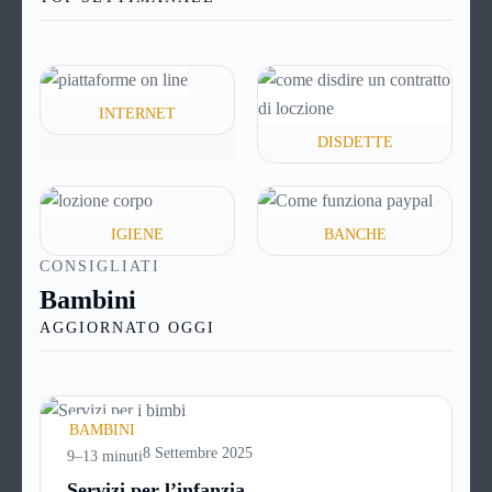
anche una certa quota a titolo di interessi e altre
spese.
INTERNET
DISDETTE
IGIENE
BANCHE
CONSIGLIATI
Bambini
AGGIORNATO OGGI
BAMBINI
8 Settembre 2025
9–13 minuti
Servizi per l’infanzia