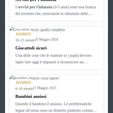
I
servizi per l’infanzia
(0-5 anni) sono una branca
del terziario che, nonostante la riduzione delle
nascite in atto da decenni, è comunque in continuo
sviluppo. Ecco quindi un articolo specifico ricco di
consigli utili per la scelta intelligente dei servizi che
BAMBINI
possono rendere la vità più facile ai genitori dei
20 Maggio 2024
10–15 minuti
bimbi da 0 a 5 anni, aiutando i neonati nella crescita
Giocattoli sicuri
e nello sviluppo.
Una delle cose che le mamme (e i papà) devono
saper fare oggi è imparare a riconoscere un
giocattolo sicuro
da uno pericoloso, soprattutto alla
luce del proliferare di prodotti a basso costo
provenienti dalla Cina, che spesso sono vere e
BAMBINI
proprie trappole per i nostri figli.
21 Maggio 2023
6–10 minuti
Bambini ansiosi
Quando il bambino è ansioso. Le problematiche
legate all’ansia sono un disturbo piuttosto comune