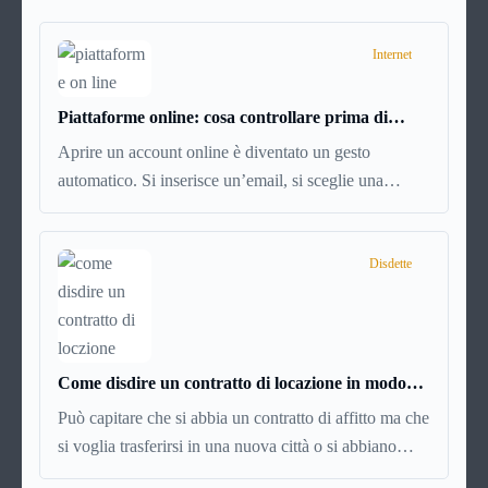
Internet
Piattaforme online: cosa controllare prima di
iscriversi e usare servizi in tempo reale
Aprire un account online è diventato un gesto
automatico. Si inserisce un’email, si sceglie una
password, si accetta una serie di condizioni senza
leggerle davvero. Tutto avviene in pochi minuti,
spesso senza che ci si fermi a capire dove si sta
Disdette
entrando.
Come disdire un contratto di locazione in modo
corretto ed efficace
Può capitare che si abbia un contratto di affitto ma che
si voglia trasferirsi in una nuova città o si abbiano
problemi a pagare il canone, per cui si comincia a