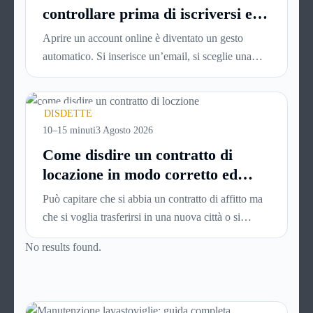
controllare prima di iscriversi e
usare servizi in tempo reale
Aprire un account online è diventato un gesto
automatico. Si inserisce un’email, si sceglie una
password, si accetta una serie di condizioni senza
leggerle davvero. Tutto avviene in pochi minuti,
spesso senza che ci si fermi a capire dove si sta
DISDETTE
entrando.
10–15 minuti
3 Agosto 2026
Come disdire un contratto di
locazione in modo corretto ed
efficace
Può capitare che si abbia un contratto di affitto ma
che si voglia trasferirsi in una nuova città o si
abbiano problemi a pagare il canone, per cui si
No results found.
comincia a cercare un’altra abitazione: è legittimo
chiedersi se è possibile
disdire il contratto di
locazione
prima che scada. In questa guida
capiremo come inviare la disdetta per un contratto