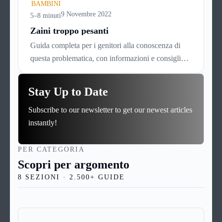
ad una sofisticata procedura di omogeneizzazione
BAMBINI
che li renda digeribili dal delicato stomaco dei
9 Novembre 2022
5–8 minuti
bambini molto piccoli, non oltre i dieci mesi di età.
Zaini troppo pesanti
Dato che si intuisce come sia importante per le
Guida completa per i genitori alla conoscenza di
mamme conoscerli assai bene, ecco una guida di
questa problematica, con informazioni e consigli
approfondimento su questo delicato prodotto.
utili per capirne l’origine e le cause, leggerne i
sintomi e le manifestazioni, individuare lo
Stay Up to Date
specialista più indicato e intervenire per
Subscribe to our newsletter to get our newest articles
fronteggiarla nel migliore dei modi
instantly!
PER CATEGORIA
Scopri per argomento
8 SEZIONI · 2.500+ GUIDE