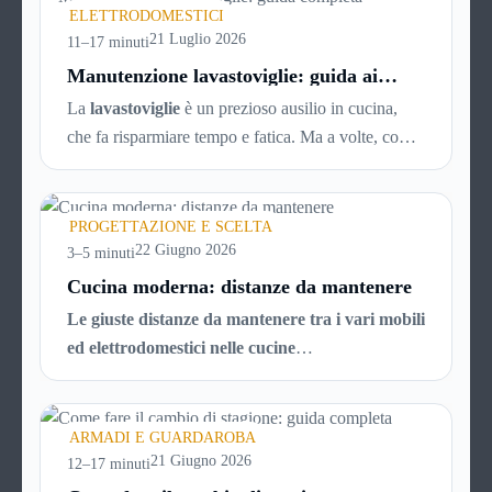
ELETTRODOMESTICI
di affitto.
21 Luglio 2026
11–17 minuti
Manutenzione lavastoviglie: guida ai
guasti più comuni (e soluzioni)
La
lavastoviglie
è un prezioso ausilio in cucina,
che fa risparmiare tempo e fatica. Ma a volte, come
tutti gli elettrodomestici, può accusare
malfunzionamenti o avere problemi tecnici. Ecco
una breve guida ai principali guasti e inconvenienti,
PROGETTAZIONE E SCELTA
con tutti i consigli utili per cercare di risolverli da
22 Giugno 2026
3–5 minuti
soli, senza chiamare il tecnico e risparmiando
Cucina moderna: distanze da mantenere
quindi soldi.
Le giuste distanze da mantenere tra i vari mobili
ed elettrodomestici nelle cucine
moderne.
Acquistare una cucina al giorno d’oggi
potrebbe sembrare facilissimo, date le infinite
possibilità messe a disposizione dal mercato. In
ARMADI E GUARDAROBA
realtà la scelta è resa “difficile” proprio dal numero
21 Giugno 2026
12–17 minuti
di possibilità fra cui scegliere, che trasformano