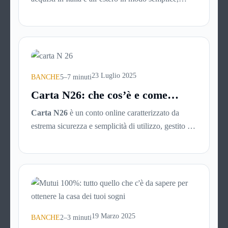
veloce e senza spese nascoste? Ti piacerebbe
gestire tutto direttamente dal tuo smartphone, senza
code in banca o documenti cartacei? Allora è il
momento di scoprire Revolut, una delle soluzioni
fintech più utilizzate al mondo.
23 Luglio 2025
BANCHE
5–7 minuti
Carta N26: che cos’è e come
funziona
Carta N26
è un conto online caratterizzato da
estrema sicurezza e semplicità di utilizzo, gestito da
una mobile bank tedesca fondata nel 2013. La
banca online rientra nel sistema finanziario tedesco
e, nonostante non abbia sedi fisiche, consente il
prelievo di denaro allo sportello in tutto il mondo.
19 Marzo 2025
BANCHE
2–3 minuti