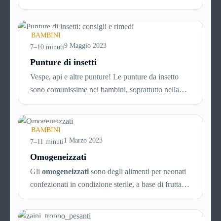
in bambini di tutte le età e vanno trattate subito e
nel modo adeguato per evitare che si trasformino in
un problema più grande, con la crescita. Per sapere
BAMBINI
di più su come affrontare i disturbi legati all’ansia
9 Maggio 2023
7–10 minuti
nei bambini, continua a leggere!
Punture di insetti
Vespe, api e altre punture! Le punture da insetto
sono comunissime nei bambini, soprattutto nella
bella stagione che favorisce i giochi nei parchi, nei
prati e in ogni caso all’aria aperta. Ad ogni puntura,
però, c’è il suo rimedio. Scopri
come comportarti
BAMBINI
in caso di puntura di insetto
1 Marzo 2023
continuando a
7–11 minuti
leggere questa guida!
Omogeneizzati
Gli
omogeneizzati
sono degli alimenti per neonati
confezionati in condizione sterile, a base di frutta,
ortaggi o carne, direttamente pronti per l’uso.
Vengono prodotti sottoponendo le sostanze scelte