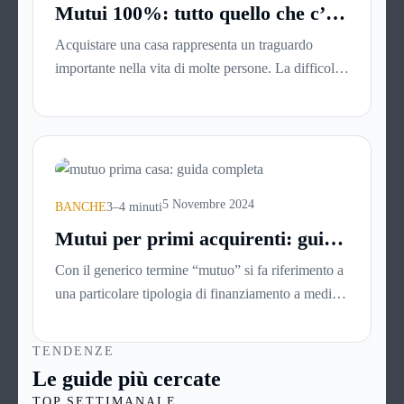
Mutui 100%: tutto quello che c’è
da sapere per ottenere la casa dei
Acquistare una casa rappresenta un traguardo
tuoi sogni
importante nella vita di molte persone. La difficoltà
più comune, solitamente, è mettere da parte il
capitale per l’anticipo: qui entrano in gioco i mutui
100%, che finanziano l’intero valore dell’immobile
senza richiedere versamenti iniziali. Analizziamone
nel dettaglio le caratteristiche e i vantaggi.
5 Novembre 2024
BANCHE
3–4 minuti
Mutui per primi acquirenti: guida
per navigare nel processo di
Con il generico termine “mutuo” si fa riferimento a
acquisto della casa
una particolare tipologia di finanziamento a medio-
lungo termine (con durate che vanno generalmente
dai 5 ai 30 anni). Si tratta di norma di un contratto a
TENDENZE
titolo oneroso: il richiedente infatti non dovrà
Le guide più cercate
restituire alla banca soltanto il capitale richiesto, ma
TOP SETTIMANALE