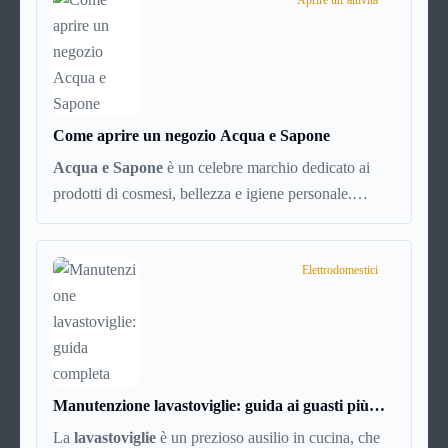
mandare venti euro a un amico. Ma se ti chiedi
Aprire un’attività
esattamente cosa succede dietro quella schermata (e
soprattutto quanto ti costa davvero) probabilmente
non hai una risposta precisa su come funziona PayPal.
Come aprire un negozio Acqua e Sapone
Acqua e Sapone
è un celebre marchio dedicato ai
prodotti di cosmesi, bellezza e igiene personale.
L’azienda è presente dal 1992 e con circa 700 punti
vendita sparsi per tutta Italia è un marchio di successo,
affermato e simbolo di convenienza.
Elettrodomestici
Manutenzione lavastoviglie: guida ai guasti più
comuni (e soluzioni)
La
lavastoviglie
è un prezioso ausilio in cucina, che