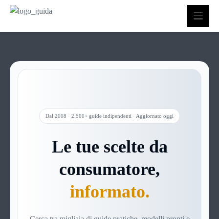
Vai
al
contenuto
Dal 2008 · 2.500+ guide indipendenti · Aggiornato oggi
Le tue scelte da
consumatore,
informato.
Cerca tra migliaia di guide pratiche, modelli pronti e