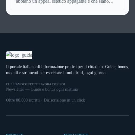
abbiano un appeal estetico appagante e che siano
tempo reale. Il risultato è che aspettare può ancora
poco attraenti: questo è assolutamente un mito da
premiare, solo se sai esattamente cosa aspettare e
sfatare perché si tratta invece di veicoli che coniugano
quando smettere di aspettare.Questa guida ti spiega
a meraviglia design e funzionalità. In questo articolo
tutto. Come funzionano davvero le offerte last minute,
saranno elencate tutte le caratteristiche necessarie
quando convengono e quando no, cosa dice il
perché un veicolo adibito al trasporto disabili sia
contratto, come tutelarti e quali sono le alternative se il
efficiente, confortevole, sicuro e piacevole da guidare.
last minute non fa per te.
Il portale italiano di informazione pratica per il cittadino. Guide, bonus,
moduli e strumenti per esercitare i tuoi diritti, ogni giorno.
CHI SIAMO
CONTATTI
LAVORA CON NOI
Newsletter — Guide e bonus ogni mattina
Oltre 80.000 iscritti · Disiscrizione in un click
DISDETTE
AIUTI AZIENDE