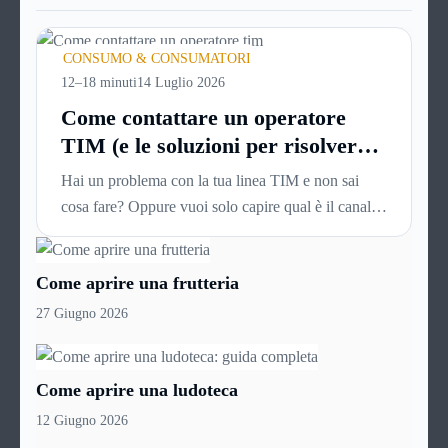
CONSUMO & CONSUMATORI
12–18 minuti
14 Luglio 2026
Come contattare un operatore
TIM (e le soluzioni per risolvere i
problemi più velocemente)
Hai un problema con la tua linea TIM e non sai
cosa fare? Oppure vuoi solo capire qual è il canale
più veloce per parlare con una persona reale, senza
passare mezz’ora ad ascoltare voci automatiche?
Come aprire una frutteria
Questa guida è esattamente quello che ti serve per
contattare un operatore TIM e risolvere la
27 Giugno 2026
situazione prima possibile.
Come aprire una ludoteca
12 Giugno 2026