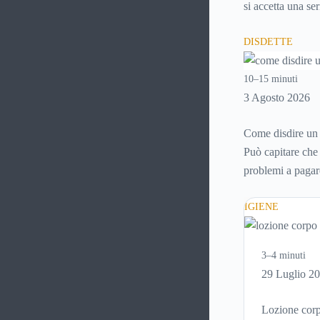
si accetta una se
ci si fermi a capi
DISDETTE
10–15 minuti
3 Agosto 2026
Come disdire un 
Può capitare che 
problemi a pagare
possibile
disdire
disdetta per un co
IGIENE
3–4 minuti
29 Luglio 2
Lozione corpo