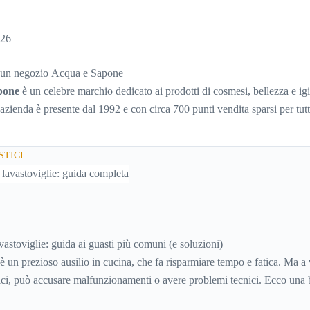
026
 un negozio Acqua e Sapone
pone
è un celebre marchio dedicato ai prodotti di cosmesi, bellezza e ig
azienda è presente dal 1992 e con circa 700 punti vendita sparsi per tutta
uccesso, affermato e simbolo di convenienza.
TICI
astoviglie: guida ai guasti più comuni (e soluzioni)
è un prezioso ausilio in cucina, che fa risparmiare tempo e fatica. Ma a 
tici, può accusare malfunzionamenti o avere problemi tecnici. Ecco una 
e inconvenienti, con tutti i consigli utili per cercare di risolverli da soli,