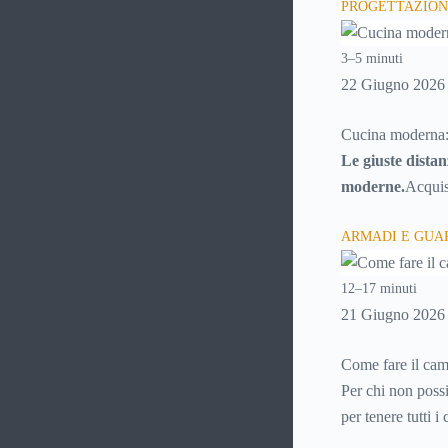
PROGETTAZION
tecnico e risparm
3–5 minuti
22 Giugno 2026
Cucina moderna:
Le giuste distan
moderne.
Acquis
possibilità messe
ARMADI E GU
possibilità fra c
ci si deve distri
12–17 minuti
si sta per acquis
21 Giugno 2026
esigenze e potre
singolo elemento 
Come fare il cam
Per chi non poss
per tenere tutti 
temuto momento,