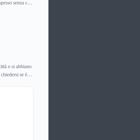
 spesso senza che
ittà o si abbiano
 chiedersi se è
me inviare la