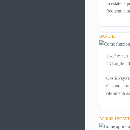
In estate la 
frequenti e 
meno confort
idratanti per
BANCHE
11–17 minuti
23 Luglio 2
Cos’è PayPal
Ci sono strum
riferimenti a
online, per m
schermata (e 
come funzio
APRIRE UN’ATT