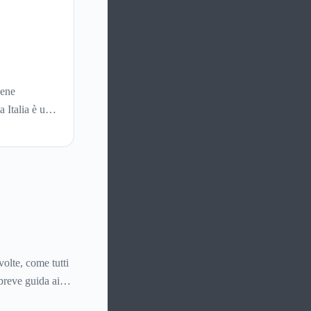
iene
 Italia è un
volte, come tutti
breve guida ai
 senza chiamare il