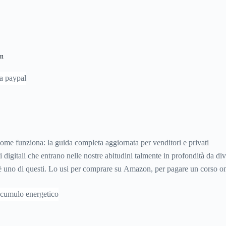
4 stagioni diverse, con 4 climi differenti e quindi con tanti tipi di tessuti
 tipologia per quanto riguarda le donne.
en
ome funziona: la guida completa aggiornata per venditori e privati
 digitali che entrano nelle nostre abitudini talmente in profondità da div
 è uno di questi. Lo usi per comprare su Amazon, per pagare un corso on
ro a un amico. Ma se ti chiedi esattamente cosa succede dietro quella s
to ti costa davvero) probabilmente non hai una risposta precisa su come