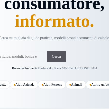
consumatore,
informato.
Cerca tra migliaia di guide pratiche, modelli pronti e strumenti di calcolo
Cerca
Ricerche frequenti:
Disdetta Sky
.
Bonus 100€
.
Calcolo TFR
.
ISEE 2024
dette
Aiuti Aziende
Aiuti Persone
Animali
Aprire un’att