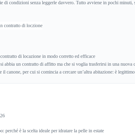
rie di condizioni senza leggerle davvero. Tutto avviene in pochi minuti,
re dove si sta entrando.
contratto di locazione in modo corretto ed efficace
si abbia un contratto di affitto ma che si voglia trasferirsi in una nuova c
 il canone, per cui si comincia a cercare un’altra abitazione: è legittimo
 il contratto di locazione
prima che scada. In questa guida capiremo co
ntratto di affitto.
026
: perché è la scelta ideale per idratare la pelle in estate