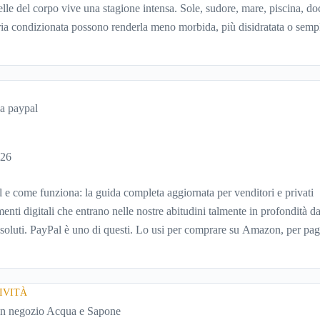
pelle del corpo vive una stagione intensa. Sole, sudore, mare, piscina, do
aria condizionata possono renderla meno morbida, più disidratata o sem
evole. Eppure, proprio nei mesi caldi, molte persone smettono di applic
ché temono texture pesanti, appiccicose o difficili da assorbire.
026
 e come funziona: la guida completa aggiornata per venditori e privati
enti digitali che entrano nelle nostre abitudini talmente in profondità d
ssoluti. PayPal è uno di questi. Lo usi per comprare su Amazon, per pa
andare venti euro a un amico. Ma se ti chiedi esattamente cosa succede 
soprattutto quanto ti costa davvero) probabilmente non hai una risposta
na PayPal.
IVITÀ