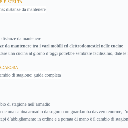
E E SCELTA
iando quindi soldi.
 distanze da mantenere
ze da mantenere tra i vari mobili ed elettrodomestici nelle cucine
tare una cucina al giorno d’oggi potrebbe sembrare facilissimo, date le i
 a disposizione dal mercato. In realtà la scelta è resa “difficile” proprio
ARDAROBA
ui scegliere, che trasformano l’acquisto della cucina in una vera e propri
care fra migliaia di particolari e di elementi.Senza un po’ di conoscenza r
tare, è possibile affidarsi ai rivenditori, che però non conoscono a fondo 
bbero non soddisfarle appieno, soprattutto per quanto riguarda l’aspett
in più oltre al modello di base infatti, aumenterà il costo finale.
bio di stagione nell’armadio
iede una cabina armadio da sogno o un guardaroba davvero enorme, l’u
i capi d’abbigliamento in ordine e a portata di mano è il cambio di stagio
 il
cambio di stagione
si rende tuttavia indispensabile nel nostro Paese,