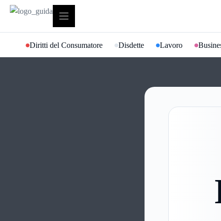
Vai
al
contenuto
Diritti del Consumatore
Disdette
Lavoro
Busines