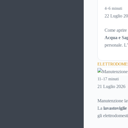
4–6 minuti
22 Luglio 2
Come aprire
Acqua e Sa
personale. L’
marchio di s
ELETTRODOMES
11–17 minuti
21 Luglio 2026
Manutenzione lav
La
lavastoviglie
gli elettrodomes
principali guasti 