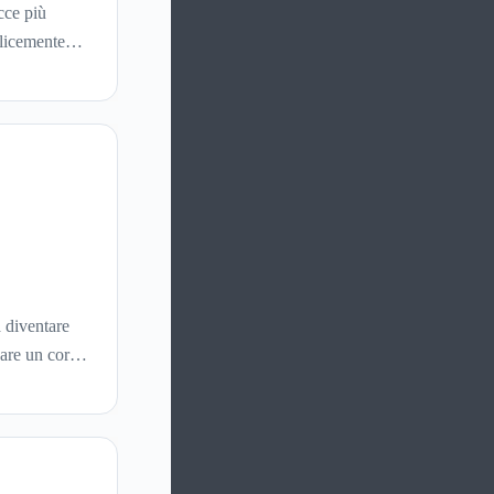
cce più
plicemente
are prodotti
a diventare
gare un corso
dietro quella
 precisa su