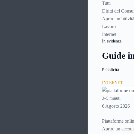
Tutti
Diritti del Cons
Aprire un’attivit
Lavoro
Internet
In evidenza
Guide i
Pubblicità
INTERNET
3–5 minuti
6 Agosto 2026
Piattaforme onlin
Aprire un account