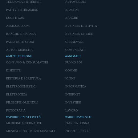
TELEFONIA E INTERNET
AUTOVEICOLI
PAY TV E STREAMING
BAMBINI
LUCE E GAS
BANCHE
ASSICURAZIONI
BUSINESS E ATTIVITÀ
BANCHE E FINANZA
BUSINESS ON LINE
PALESTRA E SPORT
CARNEVALE
AUTO E MOBILITA'
COMUNICATI
AIUTI PERSONE
ANIMALI
CONSUMO & CONSUMATORI
FUNKO POP
DISDETTE
GOMME
EDITORIA E SCRITTURA
IGIENE
ELETTRODOMESTICI
INFORMATICA
ELETTRONICA
INTERNET
FILOSOFIE ORIENTALI
INVESTIRE
FOTOGRAFIA
LAVORO
APRIRE UN’ATTIVITÀ
ARREDAMENTO
MEDICINE ALTERNATIVE
PIANETA DONNA
MUSICA E STRUMENTI MUSICALI
PIETRE PREZIOSE