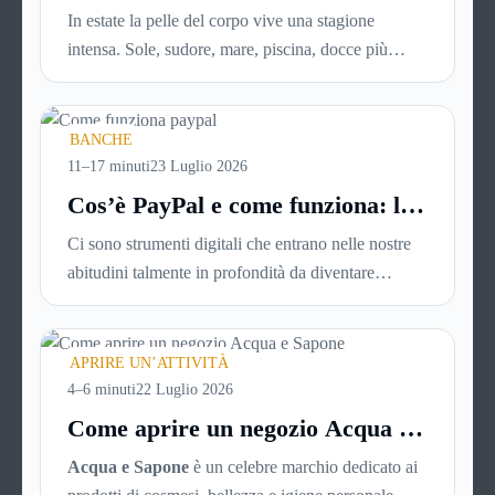
ideale per idratare la pelle in
di affitto.
In estate la pelle del corpo vive una stagione
estate
intensa. Sole, sudore, mare, piscina, docce più
frequenti e aria condizionata possono renderla
meno morbida, più disidratata o semplicemente
meno confortevole. Eppure, proprio nei mesi caldi,
BANCHE
molte persone smettono di applicare prodotti
11–17 minuti
23 Luglio 2026
idratanti perché temono texture pesanti, appiccicose
Cos’è PayPal e come funziona: la
o difficili da assorbire.
guida completa aggiornata per
Ci sono strumenti digitali che entrano nelle nostre
venditori e privati
abitudini talmente in profondità da diventare
riferimenti assoluti. PayPal è uno di questi. Lo usi
per comprare su Amazon, per pagare un corso
online, per mandare venti euro a un amico. Ma se ti
APRIRE UN’ATTIVITÀ
chiedi esattamente cosa succede dietro quella
4–6 minuti
22 Luglio 2026
schermata (e soprattutto quanto ti costa davvero)
Come aprire un negozio Acqua e
probabilmente non hai una risposta precisa su come
Sapone
Acqua e Sapone
è un celebre marchio dedicato ai
funziona PayPal.