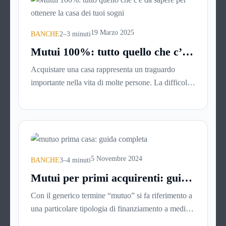
19 Marzo 2025
BANCHE
2–3 minuti
Mutui 100%: tutto quello che c’è
da sapere per ottenere la casa dei
Acquistare una casa rappresenta un traguardo
tuoi sogni
importante nella vita di molte persone. La difficoltà
più comune, solitamente, è mettere da parte il
capitale per l’anticipo: qui entrano in gioco i mutui
100%, che finanziano l’intero valore dell’immobile
senza richiedere versamenti iniziali. Analizziamone
nel dettaglio le caratteristiche e i vantaggi.
5 Novembre 2024
BANCHE
3–4 minuti
Mutui per primi acquirenti: guida
per navigare nel processo di
Con il generico termine “mutuo” si fa riferimento a
acquisto della casa
una particolare tipologia di finanziamento a medio-
lungo termine (con durate che vanno generalmente