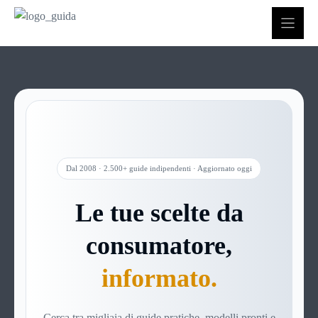
Vai
al
contenuto
Dal 2008 · 2.500+ guide indipendenti · Aggiornato oggi
Le tue scelte da
consumatore,
informato.
Cerca tra migliaia di guide pratiche, modelli pronti e