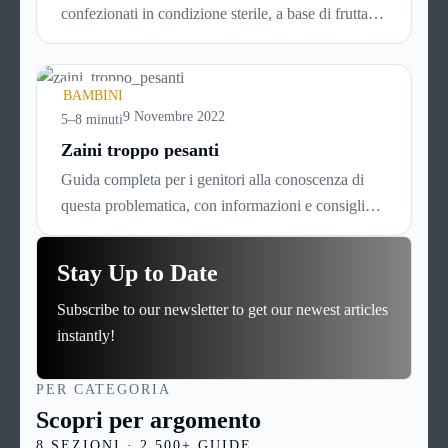
confezionati in condizione sterile, a base di frutta,
ortaggi o carne, direttamente pronti per l’uso.
Vengono prodotti sottoponendo le sostanze scelte
ad una sofisticata procedura di omogeneizzazione
BAMBINI
che li renda digeribili dal delicato stomaco dei
9 Novembre 2022
5–8 minuti
bambini molto piccoli, non oltre i dieci mesi di età.
Zaini troppo pesanti
Dato che si intuisce come sia importante per le
Guida completa per i genitori alla conoscenza di
mamme conoscerli assai bene, ecco una guida di
questa problematica, con informazioni e consigli
approfondimento su questo delicato prodotto.
utili per capirne l’origine e le cause, leggerne i
sintomi e le manifestazioni, individuare lo
Stay Up to Date
specialista più indicato e intervenire per
Subscribe to our newsletter to get our newest articles
fronteggiarla nel migliore dei modi
instantly!
PER CATEGORIA
Scopri per argomento
8 SEZIONI · 2.500+ GUIDE