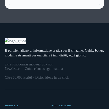
tempo reale. Il risultato è che aspettare può ancora
poco attraenti: questo è assolutamente un mito da
premiare, solo se sai esattamente cosa aspettare e
sfatare perché si tratta invece di veicoli che coniugano
quando smettere di aspettare.Questa guida ti spiega
a meraviglia design e funzionalità. In questo articolo
tutto. Come funzionano davvero le offerte last minute,
saranno elencate tutte le caratteristiche necessarie
quando convengono e quando no, cosa dice il
perché un veicolo adibito al trasporto disabili sia
contratto, come tutelarti e quali sono le alternative se il
efficiente, confortevole, sicuro e piacevole da guidare.
last minute non fa per te.
Il portale italiano di informazione pratica per il cittadino. Guide, bonus,
moduli e strumenti per esercitare i tuoi diritti, ogni giorno.
CHI SIAMO
CONTATTI
LAVORA CON NOI
Newsletter — Guide e bonus ogni mattina
Oltre 80.000 iscritti · Disiscrizione in un click
DISDETTE
AIUTI AZIENDE