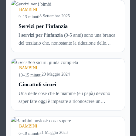
BAMBINI
8 Settembre 2025
9–13 minuti
Servizi per l’infanzia
I
servizi per l’infanzia
(0-5 anni) sono una branca
del terziario che, nonostante la riduzione delle
nascite in atto da decenni, è comunque in continuo
sviluppo. Ecco quindi un articolo specifico ricco di
consigli utili per la scelta intelligente dei servizi che
BAMBINI
possono rendere la vità più facile ai genitori dei
20 Maggio 2024
10–15 minuti
bimbi da 0 a 5 anni, aiutando i neonati nella crescita
Giocattoli sicuri
e nello sviluppo.
Una delle cose che le mamme (e i papà) devono
saper fare oggi è imparare a riconoscere un
giocattolo sicuro
da uno pericoloso, soprattutto alla
luce del proliferare di prodotti a basso costo
provenienti dalla Cina, che spesso sono vere e
BAMBINI
proprie trappole per i nostri figli.
21 Maggio 2023
6–10 minuti