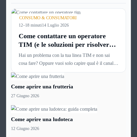
CONSUMO & CONSUMATORI
12–18 minuti
14 Luglio 2026
Come contattare un operatore
TIM (e le soluzioni per risolvere i
problemi più velocemente)
Hai un problema con la tua linea TIM e non sai
cosa fare? Oppure vuoi solo capire qual è il canale
più veloce per parlare con una persona reale, senza
passare mezz’ora ad ascoltare voci automatiche?
Come aprire una frutteria
Questa guida è esattamente quello che ti serve per
contattare un operatore TIM e risolvere la
27 Giugno 2026
situazione prima possibile.
Come aprire una ludoteca
12 Giugno 2026