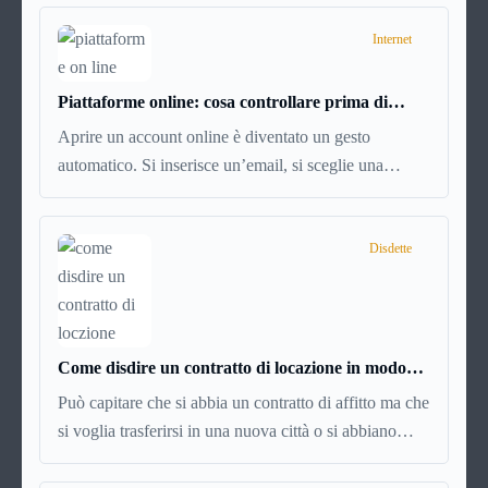
Internet
Piattaforme online: cosa controllare prima di
iscriversi e usare servizi in tempo reale
Aprire un account online è diventato un gesto
automatico. Si inserisce un’email, si sceglie una
password, si accetta una serie di condizioni senza
leggerle davvero. Tutto avviene in pochi minuti,
spesso senza che ci si fermi a capire dove si sta
Disdette
entrando.
Come disdire un contratto di locazione in modo
corretto ed efficace
Può capitare che si abbia un contratto di affitto ma che
si voglia trasferirsi in una nuova città o si abbiano
problemi a pagare il canone, per cui si comincia a
cercare un’altra abitazione: è legittimo chiedersi se è