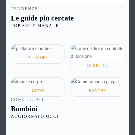
dai 5 ai 30 anni). Si tratta di norma di un contratto a
TENDENZE
titolo oneroso: il richiedente infatti non dovrà
Le guide più cercate
restituire alla banca soltanto il capitale richiesto, ma
TOP SETTIMANALE
anche una certa quota a titolo di interessi e altre
spese.
INTERNET
DISDETTE
IGIENE
BANCHE
CONSIGLIATI
Bambini
AGGIORNATO OGGI