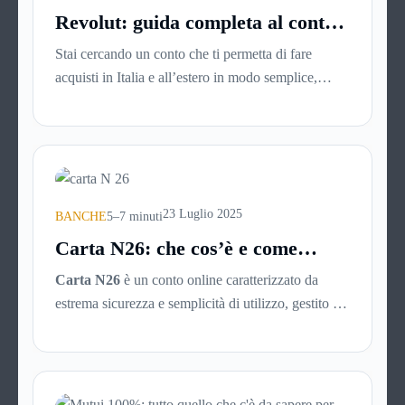
ormai devono essere semplici, immediate e
Revolut: guida completa al conto
disponibili sempre.
digitale del momento
Stai cercando un conto che ti permetta di fare
acquisti in Italia e all’estero in modo semplice,
veloce e senza spese nascoste? Ti piacerebbe
gestire tutto direttamente dal tuo smartphone, senza
code in banca o documenti cartacei? Allora è il
momento di scoprire Revolut, una delle soluzioni
fintech più utilizzate al mondo.
23 Luglio 2025
BANCHE
5–7 minuti
Carta N26: che cos’è e come
funziona
Carta N26
è un conto online caratterizzato da
estrema sicurezza e semplicità di utilizzo, gestito da
una mobile bank tedesca fondata nel 2013. La
banca online rientra nel sistema finanziario tedesco
e, nonostante non abbia sedi fisiche, consente il
prelievo di denaro allo sportello in tutto il mondo.