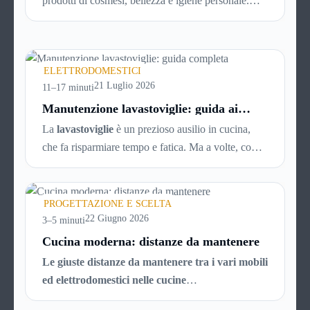
prodotti di cosmesi, bellezza e igiene personale.
L’azienda è presente dal 1992 e con circa 700 punti
vendita sparsi per tutta Italia è un marchio di
successo, affermato e simbolo di convenienza.
ELETTRODOMESTICI
21 Luglio 2026
11–17 minuti
Manutenzione lavastoviglie: guida ai
guasti più comuni (e soluzioni)
La
lavastoviglie
è un prezioso ausilio in cucina,
che fa risparmiare tempo e fatica. Ma a volte, come
tutti gli elettrodomestici, può accusare
malfunzionamenti o avere problemi tecnici. Ecco
una breve guida ai principali guasti e inconvenienti,
PROGETTAZIONE E SCELTA
con tutti i consigli utili per cercare di risolverli da
22 Giugno 2026
3–5 minuti
soli, senza chiamare il tecnico e risparmiando
Cucina moderna: distanze da mantenere
quindi soldi.
Le giuste distanze da mantenere tra i vari mobili
ed elettrodomestici nelle cucine
moderne.
Acquistare una cucina al giorno d’oggi