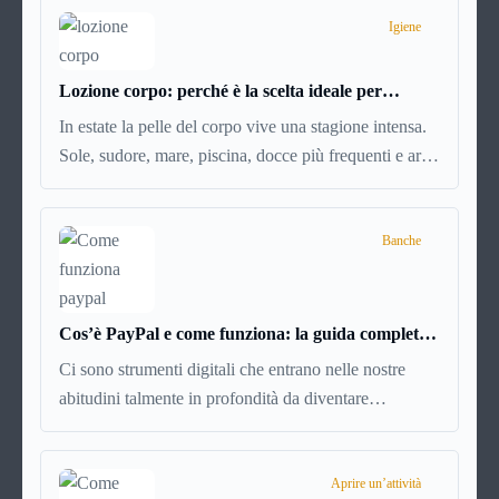
possibile
disdire il contratto di locazione
prima che
Igiene
scada. In questa guida capiremo come inviare la
disdetta per un contratto di affitto.
Lozione corpo: perché è la scelta ideale per
idratare la pelle in estate
In estate la pelle del corpo vive una stagione intensa.
Sole, sudore, mare, piscina, docce più frequenti e aria
condizionata possono renderla meno morbida, più
disidratata o semplicemente meno confortevole.
Eppure, proprio nei mesi caldi, molte persone
Banche
smettono di applicare prodotti idratanti perché temono
texture pesanti, appiccicose o difficili da assorbire.
Cos’è PayPal e come funziona: la guida completa
aggiornata per venditori e privati
Ci sono strumenti digitali che entrano nelle nostre
abitudini talmente in profondità da diventare
riferimenti assoluti. PayPal è uno di questi. Lo usi per
comprare su Amazon, per pagare un corso online, per
mandare venti euro a un amico. Ma se ti chiedi
Aprire un’attività