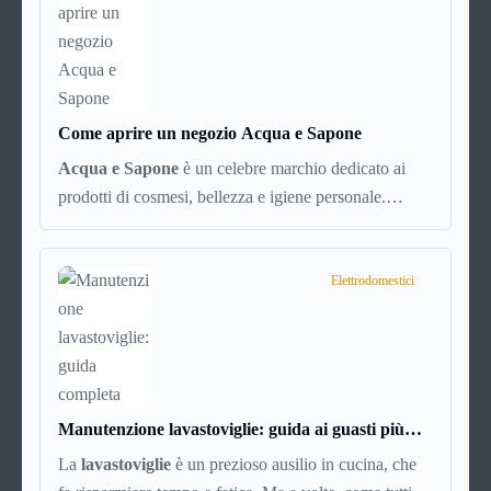
esattamente cosa succede dietro quella schermata (e
soprattutto quanto ti costa davvero) probabilmente
non hai una risposta precisa su come funziona PayPal.
Come aprire un negozio Acqua e Sapone
Acqua e Sapone
è un celebre marchio dedicato ai
prodotti di cosmesi, bellezza e igiene personale.
L’azienda è presente dal 1992 e con circa 700 punti
vendita sparsi per tutta Italia è un marchio di successo,
affermato e simbolo di convenienza.
Elettrodomestici
Manutenzione lavastoviglie: guida ai guasti più
comuni (e soluzioni)
La
lavastoviglie
è un prezioso ausilio in cucina, che