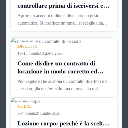
controllare prima di iscriversi e
usare servizi in tempo reale
Aprire un account online è diventato un gesto
automatico. Si inserisce un’email, si sceglie una
password, si accetta una serie di condizioni senza
leggerle davvero. Tutto avviene in pochi minuti,
spesso senza che ci si fermi a capire dove si sta
DISDETTE
entrando.
10–15 minuti
3 Agosto 2026
Come disdire un contratto di
locazione in modo corretto ed
efficace
Può capitare che si abbia un contratto di affitto ma
che si voglia trasferirsi in una nuova città o si
abbiano problemi a pagare il canone, per cui si
comincia a cercare un’altra abitazione: è legittimo
IGIENE
chiedersi se è possibile
disdire il contratto di
3–4 minuti
29 Luglio 2026
locazione
prima che scada. In questa guida
Lozione corpo: perché è la scelta
capiremo come inviare la disdetta per un contratto