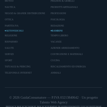
MUTUO
PREZIOSI & GIOIELLI
NAUTICA
PRODOTTI ARTIGIANALI
NEGOZI & GRANDE DISTRIBUZIONE
PROFESSIONI
OTTICA
PSICOLOGIA
PARTITA IVA
REDAZIONE
AUTOVEICOLI
BAMBINI
RELIGIONE
TEMPO LIBERO
RISPARMIO
VACANZE
SALUTE
AZIENDE ARREDAMENTO
SERVIZI
COSTRUZIONE E MATERIALI
SPORT
CUCINA
TATUAGGI & PIERCING
RISCALDAMENTO ED ENERGIA
TELEFONIA E INTERNET
ANIMALI
© 2026 GuidaConsumatore — P.IVA 03213840642 · Un progetto
Talento Web Agency
PRIVACY POLICY
COOKIE POLICY
TERMINI DI SERVIZIO
NOTE LEGALI
SITEMAP