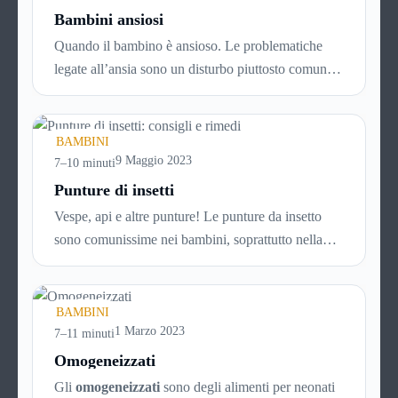
Bambini ansiosi
Quando il bambino è ansioso. Le problematiche
legate all’ansia sono un disturbo piuttosto comune
in bambini di tutte le età e vanno trattate subito e
nel modo adeguato per evitare che si trasformino in
un problema più grande, con la crescita. Per sapere
BAMBINI
di più su come affrontare i disturbi legati all’ansia
9 Maggio 2023
7–10 minuti
nei bambini, continua a leggere!
Punture di insetti
Vespe, api e altre punture! Le punture da insetto
sono comunissime nei bambini, soprattutto nella
bella stagione che favorisce i giochi nei parchi, nei
prati e in ogni caso all’aria aperta. Ad ogni puntura,
però, c’è il suo rimedio. Scopri
come comportarti
BAMBINI
in caso di puntura di insetto
1 Marzo 2023
continuando a
7–11 minuti
leggere questa guida!
Omogeneizzati
Gli
omogeneizzati
sono degli alimenti per neonati