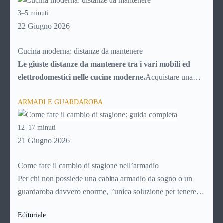
inconvenienti, con tutti i consigli utili per cercare di
3–5 minuti
risolverli da soli, senza chiamare il tecnico e risparmiando
22 Giugno 2026
quindi soldi.
Cucina moderna: distanze da mantenere
Le giuste distanze da mantenere tra i vari mobili ed
elettrodomestici nelle cucine moderne.
Acquistare una
cucina al giorno d’oggi potrebbe sembrare facilissimo, date
ARMADI E GUARDAROBA
le infinite possibilità messe a disposizione dal mercato. In
realtà la scelta è resa “difficile” proprio dal numero di
12–17 minuti
possibilità fra cui scegliere, che trasformano l’acquisto della
21 Giugno 2026
cucina in una vera e propria impresa, poiché ci si deve
districare fra migliaia di particolari e di elementi.Senza un
Come fare il cambio di stagione nell’armadio
po’ di conoscenza rispetto a ciò che si sta per acquistare, è
Per chi non possiede una cabina armadio da sogno o un
possibile affidarsi ai rivenditori, che però non conoscono a
guardaroba davvero enorme, l’unica soluzione per tenere
fondo le nostre esigenze e potrebbero non soddisfarle
tutti i capi d’abbigliamento in ordine e a portata di mano è il
appieno, soprattutto per quanto riguarda l’aspetto
Editoriale
cambio di stagione. Odiato e temuto momento, il
cambio di
economico: ogni singolo elemento in più oltre al modello di