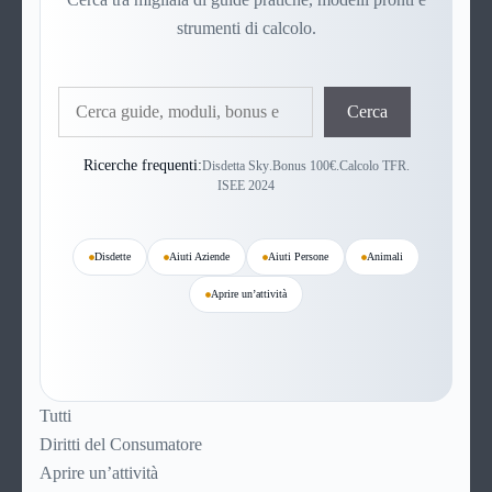
strumenti di calcolo.
Cerca
Cerca
Ricerche frequenti:
Disdetta Sky
.
Bonus 100€
.
Calcolo TFR
.
ISEE 2024
Disdette
Aiuti Aziende
Aiuti Persone
Animali
Aprire un’attività
Tutti
Diritti del Consumatore
Aprire un’attività