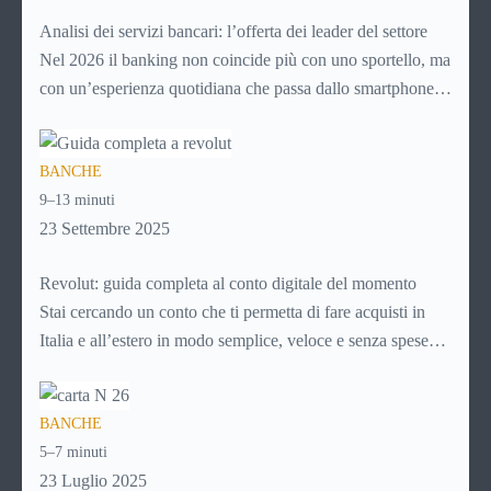
funziona PayPal.
Analisi dei servizi bancari: l’offerta dei leader del settore
Nel 2026 il banking non coincide più con uno sportello, ma
con un’esperienza quotidiana che passa dallo smartphone.
Per i giovani, soprattutto, la banca non è più un luogo da
raggiungere, ma un servizio da aprire in app, usare in pochi
BANCHE
secondi e integrare nella gestione ordinaria della vita.
9–13 minuti
Controllare il saldo, fare un bonifico, richiedere un prodotto
23 Settembre 2025
o monitorare le spese sono attività che ormai devono essere
semplici, immediate e disponibili sempre.
Revolut: guida completa al conto digitale del momento
Stai cercando un conto che ti permetta di fare acquisti in
Italia e all’estero in modo semplice, veloce e senza spese
nascoste? Ti piacerebbe gestire tutto direttamente dal tuo
smartphone, senza code in banca o documenti cartacei?
BANCHE
Allora è il momento di scoprire Revolut, una delle soluzioni
5–7 minuti
fintech più utilizzate al mondo.
23 Luglio 2025