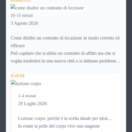
DISDETTE
avviene in pochi minuti, spesso senza che ci si fermi a
capire dove si sta entrando.
10–15 minuti
3 Agosto 2026
Come disdire un contratto di locazione in modo corretto ed
efficace
Può capitare che si abbia un contratto di affitto ma che si
voglia trasferirsi in una nuova città o si abbiano problemi a
pagare il canone, per cui si comincia a cercare un’altra
abitazione: è legittimo chiedersi se è possibile
IGIENE
disdire il
contratto di locazione
prima che scada. In questa guida
capiremo come inviare la disdetta per un contratto di affitto.
3–4 minuti
29 Luglio 2026
Lozione corpo: perché è la scelta ideale per idratare
la pelle in estate
In estate la pelle del corpo vive una stagione