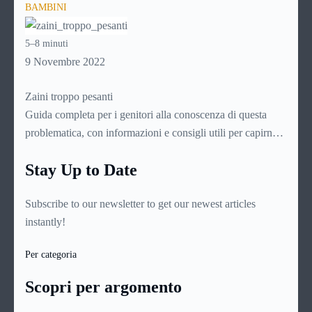
BAMBINI
sottoponendo le sostanze scelte ad una sofisticata procedura
di omogeneizzazione che li renda digeribili dal delicato
5–8 minuti
stomaco dei bambini molto piccoli, non oltre i dieci mesi di
9 Novembre 2022
età. Dato che si intuisce come sia importante per le mamme
conoscerli assai bene, ecco una guida di approfondimento
Zaini troppo pesanti
su questo delicato prodotto.
Guida completa per i genitori alla conoscenza di questa
problematica, con informazioni e consigli utili per capirne
l’origine e le cause, leggerne i sintomi e le manifestazioni,
Stay Up to Date
individuare lo specialista più indicato e intervenire per
fronteggiarla nel migliore dei modi
Subscribe to our newsletter to get our newest articles
instantly!
Per categoria
Scopri per argomento