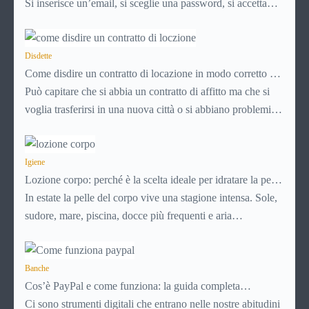
Si inserisce un’email, si sceglie una password, si accetta
una serie di condizioni senza leggerle davvero. Tutto
avviene in pochi minuti, spesso senza che ci si fermi a
capire dove si sta entrando.
Disdette
Come disdire un contratto di locazione in modo corretto ed
efficace
Può capitare che si abbia un contratto di affitto ma che si
voglia trasferirsi in una nuova città o si abbiano problemi a
pagare il canone, per cui si comincia a cercare un’altra
abitazione: è legittimo chiedersi se è possibile
disdire il
contratto di locazione
Igiene
prima che scada. In questa guida
Lozione corpo: perché è la scelta ideale per idratare la pelle
capiremo come inviare la disdetta per un contratto di affitto.
in estate
In estate la pelle del corpo vive una stagione intensa. Sole,
sudore, mare, piscina, docce più frequenti e aria
condizionata possono renderla meno morbida, più
disidratata o semplicemente meno confortevole. Eppure,
proprio nei mesi caldi, molte persone smettono di applicare
Banche
Cos’è PayPal e come funziona: la guida completa
prodotti idratanti perché temono texture pesanti,
aggiornata per venditori e privati
Ci sono strumenti digitali che entrano nelle nostre abitudini
appiccicose o difficili da assorbire.