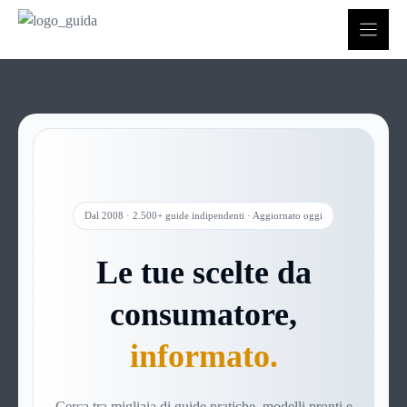
Vai
al
contenuto
Dal 2008 · 2.500+ guide indipendenti · Aggiornato oggi
Le tue scelte da
consumatore,
informato.
Cerca tra migliaia di guide pratiche, modelli pronti e