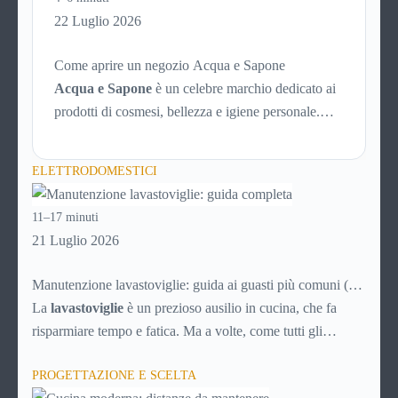
funziona PayPal.
22 Luglio 2026
Come aprire un negozio Acqua e Sapone
Acqua e Sapone
è un celebre marchio dedicato ai
prodotti di cosmesi, bellezza e igiene personale.
L’azienda è presente dal 1992 e con circa 700 punti
vendita sparsi per tutta Italia è un marchio di
ELETTRODOMESTICI
successo, affermato e simbolo di convenienza.
11–17 minuti
21 Luglio 2026
Manutenzione lavastoviglie: guida ai guasti più comuni (e
soluzioni)
La
lavastoviglie
è un prezioso ausilio in cucina, che fa
risparmiare tempo e fatica. Ma a volte, come tutti gli
elettrodomestici, può accusare malfunzionamenti o avere
PROGETTAZIONE E SCELTA
problemi tecnici. Ecco una breve guida ai principali guasti e