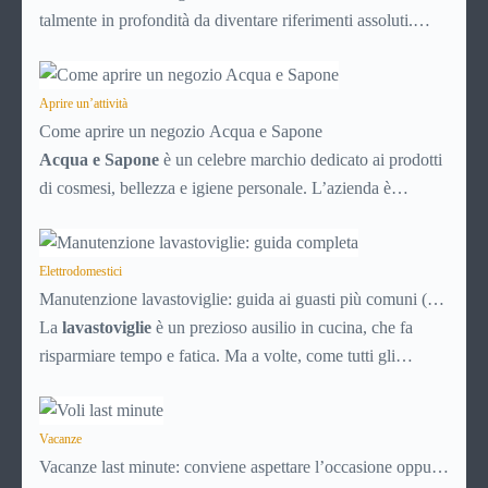
talmente in profondità da diventare riferimenti assoluti.
PayPal è uno di questi. Lo usi per comprare su Amazon,
per pagare un corso online, per mandare venti euro a un
amico. Ma se ti chiedi esattamente cosa succede dietro
Aprire un’attività
Come aprire un negozio Acqua e Sapone
quella schermata (e soprattutto quanto ti costa davvero)
Acqua e Sapone
è un celebre marchio dedicato ai prodotti
probabilmente non hai una risposta precisa su come
di cosmesi, bellezza e igiene personale. L’azienda è
funziona PayPal.
presente dal 1992 e con circa 700 punti vendita sparsi per
tutta Italia è un marchio di successo, affermato e simbolo di
convenienza.
Elettrodomestici
Manutenzione lavastoviglie: guida ai guasti più comuni (e
soluzioni)
La
lavastoviglie
è un prezioso ausilio in cucina, che fa
risparmiare tempo e fatica. Ma a volte, come tutti gli
elettrodomestici, può accusare malfunzionamenti o avere
problemi tecnici. Ecco una breve guida ai principali guasti e
inconvenienti, con tutti i consigli utili per cercare di
Vacanze
Vacanze last minute: conviene aspettare l’occasione oppure
risolverli da soli, senza chiamare il tecnico e risparmiando