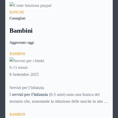
BANCHE
Consigliati
Bambini
Aggiornato oggi
BAMBINI
9–13 minuti
8 Settembre 2025
Servizi per l’infanzia
I
servizi per l’infanzia
(0-5 anni) sono una branca del
terziario che, nonostante la riduzione delle nascite in atto da
decenni, è comunque in continuo sviluppo. Ecco quindi un
BAMBINI
articolo specifico ricco di consigli utili per la scelta