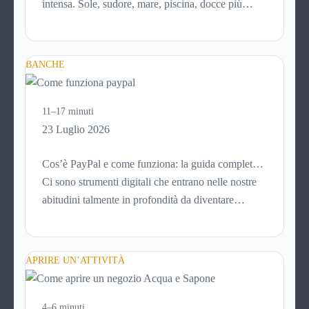
intensa. Sole, sudore, mare, piscina, docce più
frequenti e aria condizionata possono renderla
meno morbida, più disidratata o semplicemente
meno confortevole. Eppure, proprio nei mesi caldi,
BANCHE
molte persone smettono di applicare prodotti
idratanti perché temono texture pesanti, appiccicose
o difficili da assorbire.
11–17 minuti
23 Luglio 2026
Cos’è PayPal e come funziona: la guida completa
aggiornata per venditori e privati
Ci sono strumenti digitali che entrano nelle nostre
abitudini talmente in profondità da diventare
riferimenti assoluti. PayPal è uno di questi. Lo usi
per comprare su Amazon, per pagare un corso
online, per mandare venti euro a un amico. Ma se ti
APRIRE UN’ATTIVITÀ
chiedi esattamente cosa succede dietro quella
schermata (e soprattutto quanto ti costa davvero)
probabilmente non hai una risposta precisa su come
4–6 minuti