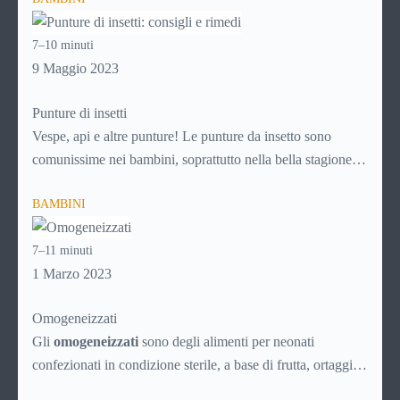
evitare che si trasformino in un problema più grande, con la
crescita. Per sapere di più su come affrontare i disturbi
7–10 minuti
legati all’ansia nei bambini, continua a leggere!
9 Maggio 2023
Punture di insetti
Vespe, api e altre punture! Le punture da insetto sono
comunissime nei bambini, soprattutto nella bella stagione
che favorisce i giochi nei parchi, nei prati e in ogni caso
BAMBINI
all’aria aperta. Ad ogni puntura, però, c’è il suo rimedio.
Scopri
come comportarti in caso di puntura di insetto
7–11 minuti
continuando a leggere questa guida!
1 Marzo 2023
Omogeneizzati
Gli
omogeneizzati
sono degli alimenti per neonati
confezionati in condizione sterile, a base di frutta, ortaggi o
carne, direttamente pronti per l’uso. Vengono prodotti