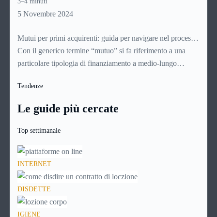
3–4 minuti
Analizziamone nel dettaglio le caratteristiche e i vantaggi.
5 Novembre 2024
Mutui per primi acquirenti: guida per navigare nel processo
di acquisto della casa
Con il generico termine “mutuo” si fa riferimento a una
particolare tipologia di finanziamento a medio-lungo
termine (con durate che vanno generalmente dai 5 ai 30
Tendenze
anni). Si tratta di norma di un contratto a titolo oneroso: il
richiedente infatti non dovrà restituire alla banca soltanto il
Le guide più cercate
capitale richiesto, ma anche una certa quota a titolo di
interessi e altre spese.
Top settimanale
INTERNET
DISDETTE
IGIENE