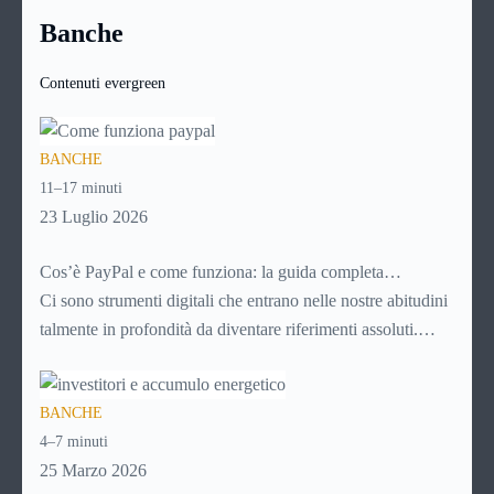
stagione
si rende tuttavia indispensabile nel nostro Paese,
base infatti, aumenterà il costo finale.
Banche
dove il clima ci mette di fronte a 4 stagioni diverse, con 4
climi differenti e quindi con tanti tipi di tessuti e di capi,
Contenuti evergreen
ancora più numerosi per tipologia per quanto riguarda le
donne.
BANCHE
11–17 minuti
23 Luglio 2026
Cos’è PayPal e come funziona: la guida completa
aggiornata per venditori e privati
Ci sono strumenti digitali che entrano nelle nostre abitudini
talmente in profondità da diventare riferimenti assoluti.
PayPal è uno di questi. Lo usi per comprare su Amazon,
per pagare un corso online, per mandare venti euro a un
BANCHE
amico. Ma se ti chiedi esattamente cosa succede dietro
4–7 minuti
quella schermata (e soprattutto quanto ti costa davvero)
25 Marzo 2026
probabilmente non hai una risposta precisa su come