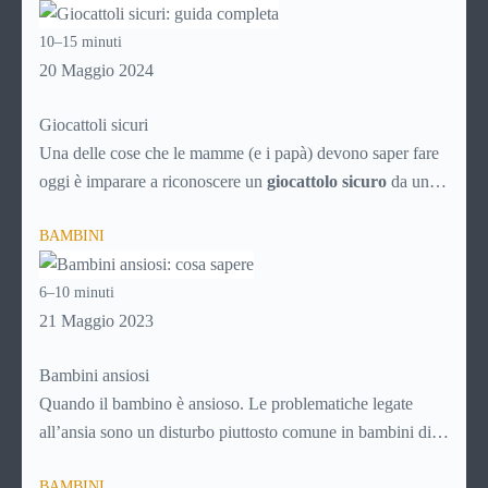
intelligente dei servizi che possono rendere la vità più facile
10–15 minuti
ai genitori dei bimbi da 0 a 5 anni, aiutando i neonati nella
20 Maggio 2024
crescita e nello sviluppo.
Giocattoli sicuri
Una delle cose che le mamme (e i papà) devono saper fare
oggi è imparare a riconoscere un
giocattolo sicuro
da uno
pericoloso, soprattutto alla luce del proliferare di prodotti a
BAMBINI
basso costo provenienti dalla Cina, che spesso sono vere e
proprie trappole per i nostri figli.
6–10 minuti
21 Maggio 2023
Bambini ansiosi
Quando il bambino è ansioso. Le problematiche legate
all’ansia sono un disturbo piuttosto comune in bambini di
tutte le età e vanno trattate subito e nel modo adeguato per
BAMBINI