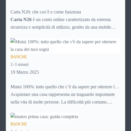
Carta N26: che cos’è e come funziona
Carta N26
è un conto online caratterizzato da estrema
sicurezza e semplicità di utilizzo, gestito da una mobile
bank tedesca fondata nel 2013. La banca online rientra nel
sistema finanziario tedesco e, nonostante non abbia sedi
fisiche, consente il prelievo di denaro allo sportello in tutto
BANCHE
il mondo.
2–3 minuti
19 Marzo 2025
Mutui 100%: tutto quello che c’è da sapere per ottenere la
casa dei tuoi sogni
Acquistare una casa rappresenta un traguardo importante
nella vita di molte persone. La difficoltà più comune,
solitamente, è mettere da parte il capitale per l’anticipo: qui
entrano in gioco i mutui 100%, che finanziano l’intero
BANCHE
valore dell’immobile senza richiedere versamenti iniziali.