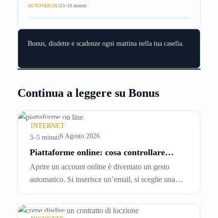
AUTOVEICOLI
13–19 minuti
Bonus, disdette e scadenze ogni mattina nella tua casella.
Continua a leggere su Bonus
INTERNET
6 Agosto 2026
3–5 minuti
Piattaforme online: cosa controllare
prima di iscriversi e usare servizi in
Aprire un account online è diventato un gesto
tempo reale
automatico. Si inserisce un’email, si sceglie una
password, si accetta una serie di condizioni senza
leggerle davvero. Tutto avviene in pochi minuti,
spesso senza che ci si fermi a capire dove si sta