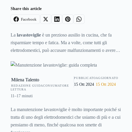
Share this article
Facebook
La
lavastoviglie
è un prezioso ausilio in cucina, che fa
risparmiare tempo e fatica. Ma a volte, come tutti gli
elettrodomestici, può accusare malfunzionamenti o avere
problemi tecnici. Ecco una breve guida ai principali guasti e
inconvenienti, con tutti i consigli utili per cercare di
risolverli da soli, senza chiamare il tecnico e risparmiando
PUBBLICATO
AGGIORNATO
Milena Talento
quindi soldi.
15 Ott 2024
15 Ott 2024
REDAZIONE GUIDACONSUMATORE
LETTURA
11–17 minuti
La manutenzione lavastoviglie è molto importante poiché si
tratta di uno degli elettrodomestici che usiamo di più e a cui
pensiamo di meno, finché qualcosa non smette di