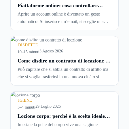
Piattaforme online: cosa controllare
prima di iscriversi e usare servizi in
Aprire un account online è diventato un gesto
tempo reale
automatico. Si inserisce un’email, si sceglie una
password, si accetta una serie di condizioni senza
leggerle davvero. Tutto avviene in pochi minuti,
spesso senza che ci si fermi a capire dove si sta
DISDETTE
entrando.
3 Agosto 2026
10–15 minuti
Come disdire un contratto di locazione in
modo corretto ed efficace
Può capitare che si abbia un contratto di affitto ma
che si voglia trasferirsi in una nuova città o si
abbiano problemi a pagare il canone, per cui si
comincia a cercare un’altra abitazione: è legittimo
chiedersi se è possibile
disdire il contratto di
IGIENE
locazione
prima che scada. In questa guida
29 Luglio 2026
3–4 minuti
capiremo come inviare la disdetta per un contratto
Lozione corpo: perché è la scelta ideale
per idratare la pelle in estate
di affitto.
In estate la pelle del corpo vive una stagione