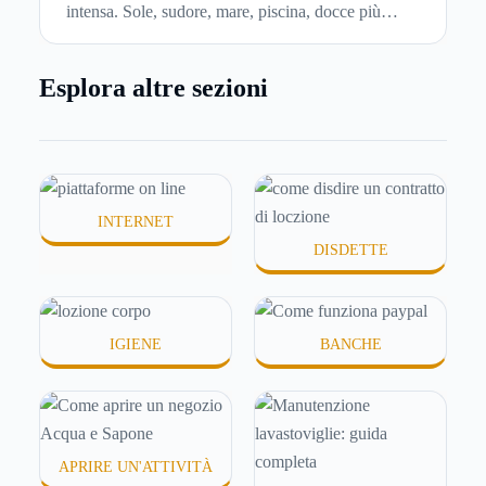
intensa. Sole, sudore, mare, piscina, docce più
frequenti e aria condizionata possono renderla
meno morbida, più disidratata o semplicemente
Esplora altre sezioni
meno confortevole. Eppure, proprio nei mesi caldi,
molte persone smettono di applicare prodotti
idratanti perché temono texture pesanti, appiccicose
o difficili da assorbire.
INTERNET
DISDETTE
IGIENE
BANCHE
APRIRE UN'ATTIVITÀ