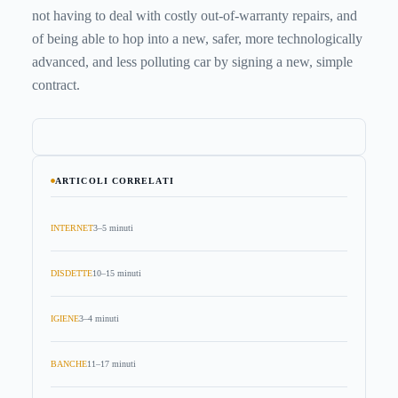
not having to deal with costly out-of-warranty repairs, and
of being able to hop into a new, safer, more technologically
advanced, and less polluting car by signing a new, simple
contract.
ARTICOLI CORRELATI
INTERNET
3–5 minuti
DISDETTE
10–15 minuti
IGIENE
3–4 minuti
BANCHE
11–17 minuti