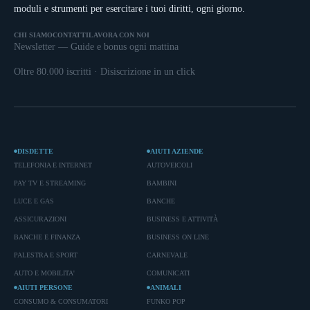
moduli e strumenti per esercitare i tuoi diritti, ogni giorno.
CHI SIAMO
CONTATTI
LAVORA CON NOI
Newsletter — Guide e bonus ogni mattina
Oltre 80.000 iscritti · Disiscrizione in un click
DISDETTE
AIUTI AZIENDE
TELEFONIA E INTERNET
AUTOVEICOLI
PAY TV E STREAMING
BAMBINI
LUCE E GAS
BANCHE
ASSICURAZIONI
BUSINESS E ATTIVITÀ
BANCHE E FINANZA
BUSINESS ON LINE
PALESTRA E SPORT
CARNEVALE
AUTO E MOBILITA'
COMUNICATI
AIUTI PERSONE
ANIMALI
CONSUMO & CONSUMATORI
FUNKO POP