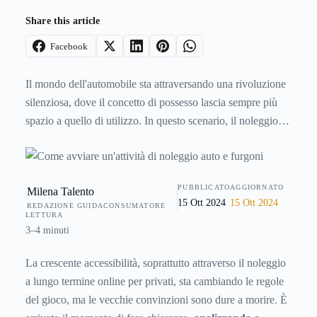
Share this article
Facebook
Il mondo dell'automobile sta attraversando una rivoluzione
silenziosa, dove il concetto di possesso lascia sempre più
spazio a quello di utilizzo. In questo scenario, il noleggio a
lungo termine, un tempo una soluzione quasi esclusiva per
aziende e professionisti, sta conquistando un numero
crescente di automobilisti privati. Eppure, nonostante la sua
PUBBLICATO
AGGIORNATO
Milena Talento
crescente popolarità, questa formula è ancora circondata da
15 Ott 2024
15 Ott 2024
REDAZIONE GUIDACONSUMATORE
una serie di dubbi e false credenze, un'eredità del passato
LETTURA
che spesso impedisce di valutarne i reali e concreti
3–4 minuti
vantaggi.
La crescente accessibilità, soprattutto attraverso il
noleggio
a lungo termine online per privati
, sta cambiando le regole
del gioco, ma le vecchie convinzioni sono dure a morire. È