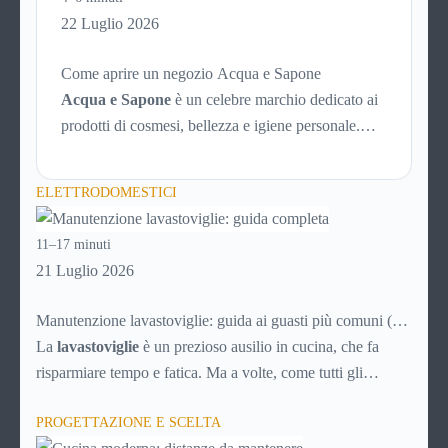
funziona PayPal.
22 Luglio 2026
Come aprire un negozio Acqua e Sapone
Acqua e Sapone
è un celebre marchio dedicato ai
prodotti di cosmesi, bellezza e igiene personale.
L’azienda è presente dal 1992 e con circa 700 punti
vendita sparsi per tutta Italia è un marchio di
ELETTRODOMESTICI
successo, affermato e simbolo di convenienza.
11–17 minuti
21 Luglio 2026
Manutenzione lavastoviglie: guida ai guasti più comuni (e
soluzioni)
La
lavastoviglie
è un prezioso ausilio in cucina, che fa
risparmiare tempo e fatica. Ma a volte, come tutti gli
elettrodomestici, può accusare malfunzionamenti o avere
PROGETTAZIONE E SCELTA
problemi tecnici. Ecco una breve guida ai principali guasti e