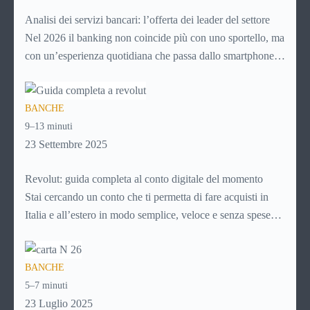
funziona PayPal.
Analisi dei servizi bancari: l’offerta dei leader del settore
Nel 2026 il banking non coincide più con uno sportello, ma
con un’esperienza quotidiana che passa dallo smartphone.
Per i giovani, soprattutto, la banca non è più un luogo da
raggiungere, ma un servizio da aprire in app, usare in pochi
BANCHE
secondi e integrare nella gestione ordinaria della vita.
9–13 minuti
Controllare il saldo, fare un bonifico, richiedere un prodotto
23 Settembre 2025
o monitorare le spese sono attività che ormai devono essere
semplici, immediate e disponibili sempre.
Revolut: guida completa al conto digitale del momento
Stai cercando un conto che ti permetta di fare acquisti in
Italia e all’estero in modo semplice, veloce e senza spese
nascoste? Ti piacerebbe gestire tutto direttamente dal tuo
smartphone, senza code in banca o documenti cartacei?
BANCHE
Allora è il momento di scoprire Revolut, una delle soluzioni
5–7 minuti
fintech più utilizzate al mondo.
23 Luglio 2025