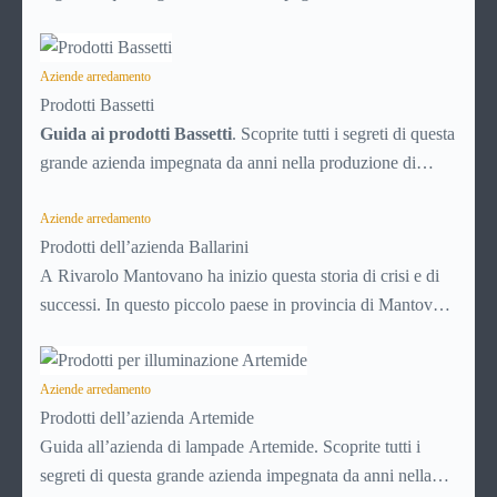
produzione di elementi e accssori per illuminazione: potrete
conoscere la storia aziendale, le sue peculiarità produttive,
le tipologie di prodotti, dove comprarli, lo stile e le
Aziende arredamento
Prodotti Bassetti
lavorazioni. Conoscere bene una azienda come la Beghelli
Guida ai prodotti Bassetti
. Scoprite tutti i segreti di questa
è importante per il consumatore che deve illuminare la
grande azienda impegnata da anni nella produzione di
propria casa e vuole scegliere i suoi prodotti.
complementi di arredamento nel settore tessile. Potrete
conoscere la storia di Bassetti, le sue peculiarità, le tipologie
Aziende arredamento
Prodotti dell’azienda Ballarini
di produzione, dove comprare i suoi prodotti, lo stile e le
A Rivarolo Mantovano ha inizio questa storia di crisi e di
lavorazioni. Conoscere bene una azienda come questa è
successi. In questo piccolo paese in provincia di Mantova,
importante per il consumatore che deve arredare, ma
Paolo Ballarini fondò nel 1889 la “Ballarini Paolo & Figli
soprattutto “vestire”, la propria casa.
SPA”, una bottega che fabbricava articoli metal lici in
maniera artigianale, dalle gabbiette per uccelli fino ad
Aziende arredamento
Prodotti dell’azienda Artemide
alcuni utensili per cucina. La produzione della bottega
Guida all’azienda di lampade Artemide. Scoprite tutti i
Ballarini aumentò gradualmente, anche grazie alla
segreti di questa grande azienda impegnata da anni nella
donazione di alcune macchine per lavorare la latta, ricevute