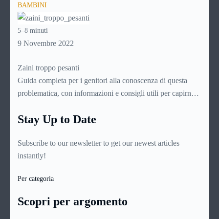
BAMBINI
sottoponendo le sostanze scelte ad una sofisticata procedura
di omogeneizzazione che li renda digeribili dal delicato
5–8 minuti
stomaco dei bambini molto piccoli, non oltre i dieci mesi di
9 Novembre 2022
età. Dato che si intuisce come sia importante per le mamme
conoscerli assai bene, ecco una guida di approfondimento
Zaini troppo pesanti
su questo delicato prodotto.
Guida completa per i genitori alla conoscenza di questa
problematica, con informazioni e consigli utili per capirne
l’origine e le cause, leggerne i sintomi e le manifestazioni,
Stay Up to Date
individuare lo specialista più indicato e intervenire per
fronteggiarla nel migliore dei modi
Subscribe to our newsletter to get our newest articles
instantly!
Per categoria
Scopri per argomento