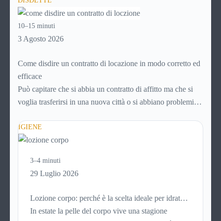
DISDETTE
avviene in pochi minuti, spesso senza che ci si fermi a
capire dove si sta entrando.
10–15 minuti
3 Agosto 2026
Come disdire un contratto di locazione in modo corretto ed
efficace
Può capitare che si abbia un contratto di affitto ma che si
voglia trasferirsi in una nuova città o si abbiano problemi a
pagare il canone, per cui si comincia a cercare un’altra
abitazione: è legittimo chiedersi se è possibile
IGIENE
disdire il
contratto di locazione
prima che scada. In questa guida
capiremo come inviare la disdetta per un contratto di affitto.
3–4 minuti
29 Luglio 2026
Lozione corpo: perché è la scelta ideale per idratare
la pelle in estate
In estate la pelle del corpo vive una stagione