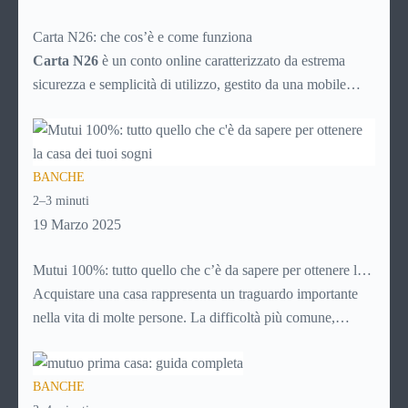
Carta N26: che cos’è e come funziona
Carta N26
è un conto online caratterizzato da estrema
sicurezza e semplicità di utilizzo, gestito da una mobile
bank tedesca fondata nel 2013. La banca online rientra nel
sistema finanziario tedesco e, nonostante non abbia sedi
fisiche, consente il prelievo di denaro allo sportello in tutto
BANCHE
il mondo.
2–3 minuti
19 Marzo 2025
Mutui 100%: tutto quello che c’è da sapere per ottenere la
casa dei tuoi sogni
Acquistare una casa rappresenta un traguardo importante
nella vita di molte persone. La difficoltà più comune,
solitamente, è mettere da parte il capitale per l’anticipo: qui
entrano in gioco i mutui 100%, che finanziano l’intero
BANCHE
valore dell’immobile senza richiedere versamenti iniziali.