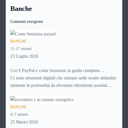
stagione
si rende tuttavia indispensabile nel nostro Paese,
base infatti, aumenterà il costo finale.
Banche
dove il clima ci mette di fronte a 4 stagioni diverse, con 4
climi differenti e quindi con tanti tipi di tessuti e di capi,
Contenuti evergreen
ancora più numerosi per tipologia per quanto riguarda le
donne.
BANCHE
11–17 minuti
23 Luglio 2026
Cos’è PayPal e come funziona: la guida completa
aggiornata per venditori e privati
Ci sono strumenti digitali che entrano nelle nostre abitudini
talmente in profondità da diventare riferimenti assoluti.
PayPal è uno di questi. Lo usi per comprare su Amazon,
per pagare un corso online, per mandare venti euro a un
BANCHE
amico. Ma se ti chiedi esattamente cosa succede dietro
4–7 minuti
quella schermata (e soprattutto quanto ti costa davvero)
25 Marzo 2026
probabilmente non hai una risposta precisa su come