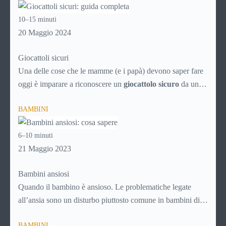
intelligente dei servizi che possono rendere la vità più facile
10–15 minuti
ai genitori dei bimbi da 0 a 5 anni, aiutando i neonati nella
20 Maggio 2024
crescita e nello sviluppo.
Giocattoli sicuri
Una delle cose che le mamme (e i papà) devono saper fare
oggi è imparare a riconoscere un
giocattolo sicuro
da uno
pericoloso, soprattutto alla luce del proliferare di prodotti a
BAMBINI
basso costo provenienti dalla Cina, che spesso sono vere e
proprie trappole per i nostri figli.
6–10 minuti
21 Maggio 2023
Bambini ansiosi
Quando il bambino è ansioso. Le problematiche legate
all’ansia sono un disturbo piuttosto comune in bambini di
tutte le età e vanno trattate subito e nel modo adeguato per
BAMBINI