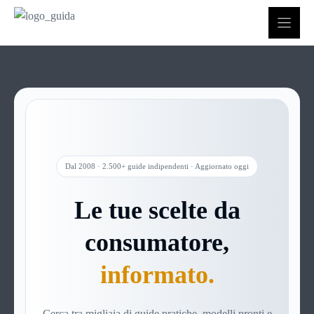
Vai
al
contenuto
Dal 2008 · 2.500+ guide indipendenti · Aggiornato oggi
Le tue scelte da
consumatore,
informato.
Cerca tra migliaia di guide pratiche, modelli pronti e