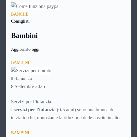
BANCHE
Consigliati
Bambini
Aggiornato oggi
BAMBINI
9–13 minuti
8 Settembre 2025
Servizi per l’infanzia
I
servizi per l’infanzia
(0-5 anni) sono una branca del
terziario che, nonostante la riduzione delle nascite in atto da
decenni, è comunque in continuo sviluppo. Ecco quindi un
BAMBINI
articolo specifico ricco di consigli utili per la scelta