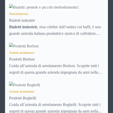
sinonimo ormai di innovazione e design e conoscere tappe
e caratteristiche di questi traguardi, è importante per capire
la qualità dei suoi prodotti. In questo articolo una
Elettrodomestici
Bialetti industrie
panoramica della storia, filosofia, materiali utilizzati e
Bialetti industrie
, resa celebre dall’omino coi baffi, è una
innovazione che caratterizzano un’azienda d’arredo come
grande azienda italiana produttrice storica di caffettiere,
Bontempi.
evolutasi poi diventando leader anche nel settore delle
macchine elettriche per il caffè; con i marchi Aeternum e
Girmi produce anche validissimi
Aziende arredamento
accessori per la cucina,
Prodotti Berloni
pentole e piccoli elettrodomestici
. Sinonimo di alta qualità
Guida all’azienda di arredamento Berloni. Scoprite tutti i
e di prestigio, Bialetti ha una lunga storia, una filosofia di
segreti di questa grande azienda impegnata da anni nella
produzione importante e rigorosa, e promuove inoltre un
produzione di elementi di arredamento. Potrete conoscere la
rilevante impegno sociale grazie alla collaborazione con
storia di Berloni, le sue peculiarità, le tipologie di
associazioni autorevoli in materia.
produzione, dove comprare i suoi prodotti, lo stile e le
Aziende arredamento
Prodotti Beghelli
lavorazioni. Conoscere bene una azienda come la Berloni è
Guida all’azienda di arredamento Beghelli. Scoprite tutti i
importante per il consumatore che deve arredare la propria
segreti di questa grande azienda impegnata da anni nella
casa.