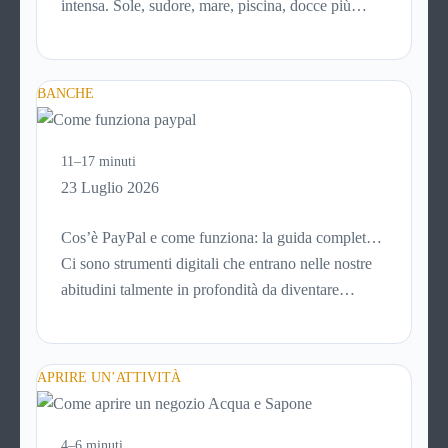
intensa. Sole, sudore, mare, piscina, docce più
frequenti e aria condizionata possono renderla
meno morbida, più disidratata o semplicemente
meno confortevole. Eppure, proprio nei mesi caldi,
BANCHE
molte persone smettono di applicare prodotti
idratanti perché temono texture pesanti, appiccicose
o difficili da assorbire.
11–17 minuti
23 Luglio 2026
Cos’è PayPal e come funziona: la guida completa
aggiornata per venditori e privati
Ci sono strumenti digitali che entrano nelle nostre
abitudini talmente in profondità da diventare
riferimenti assoluti. PayPal è uno di questi. Lo usi
per comprare su Amazon, per pagare un corso
online, per mandare venti euro a un amico. Ma se ti
APRIRE UN’ATTIVITÀ
chiedi esattamente cosa succede dietro quella
schermata (e soprattutto quanto ti costa davvero)
probabilmente non hai una risposta precisa su come
4–6 minuti