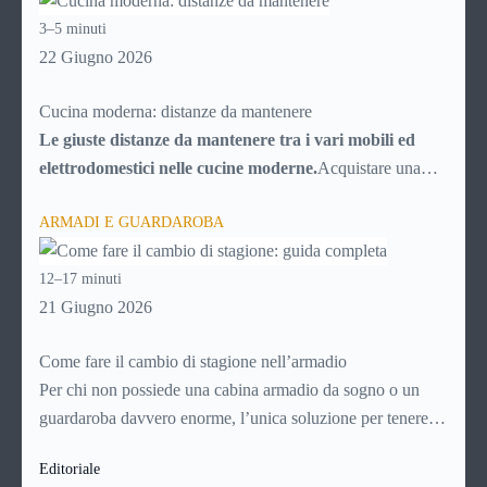
inconvenienti, con tutti i consigli utili per cercare di
3–5 minuti
risolverli da soli, senza chiamare il tecnico e risparmiando
22 Giugno 2026
quindi soldi.
Cucina moderna: distanze da mantenere
Le giuste distanze da mantenere tra i vari mobili ed
elettrodomestici nelle cucine moderne.
Acquistare una
cucina al giorno d’oggi potrebbe sembrare facilissimo, date
ARMADI E GUARDAROBA
le infinite possibilità messe a disposizione dal mercato. In
realtà la scelta è resa “difficile” proprio dal numero di
12–17 minuti
possibilità fra cui scegliere, che trasformano l’acquisto della
21 Giugno 2026
cucina in una vera e propria impresa, poiché ci si deve
districare fra migliaia di particolari e di elementi.Senza un
Come fare il cambio di stagione nell’armadio
po’ di conoscenza rispetto a ciò che si sta per acquistare, è
Per chi non possiede una cabina armadio da sogno o un
possibile affidarsi ai rivenditori, che però non conoscono a
guardaroba davvero enorme, l’unica soluzione per tenere
fondo le nostre esigenze e potrebbero non soddisfarle
tutti i capi d’abbigliamento in ordine e a portata di mano è il
appieno, soprattutto per quanto riguarda l’aspetto
Editoriale
cambio di stagione. Odiato e temuto momento, il
cambio di
economico: ogni singolo elemento in più oltre al modello di