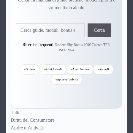
strumenti di calcolo.
Cerca
Cerca
Ricerche frequenti:
Disdetta Sky
.
Bonus 100€
.
Calcolo TFR
.
ISEE 2024
Disdette
Aiuti Aziende
Aiuti Persone
Animali
Aprire un’attività
Tutti
Diritti del Consumatore
Aprire un’attività