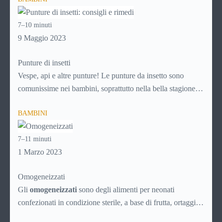
evitare che si trasformino in un problema più grande, con la
crescita. Per sapere di più su come affrontare i disturbi
7–10 minuti
legati all’ansia nei bambini, continua a leggere!
9 Maggio 2023
Punture di insetti
Vespe, api e altre punture! Le punture da insetto sono
comunissime nei bambini, soprattutto nella bella stagione
che favorisce i giochi nei parchi, nei prati e in ogni caso
BAMBINI
all’aria aperta. Ad ogni puntura, però, c’è il suo rimedio.
Scopri
come comportarti in caso di puntura di insetto
7–11 minuti
continuando a leggere questa guida!
1 Marzo 2023
Omogeneizzati
Gli
omogeneizzati
sono degli alimenti per neonati
confezionati in condizione sterile, a base di frutta, ortaggi o
carne, direttamente pronti per l’uso. Vengono prodotti