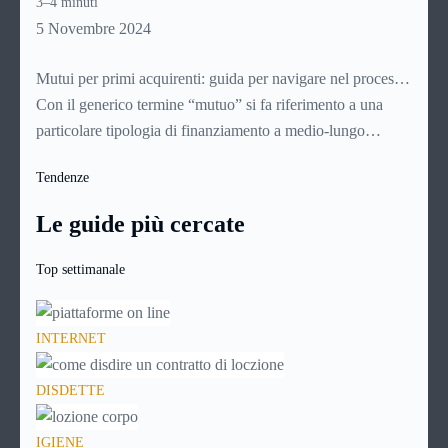
3–4 minuti
Analizziamone nel dettaglio le caratteristiche e i vantaggi.
5 Novembre 2024
Mutui per primi acquirenti: guida per navigare nel processo
di acquisto della casa
Con il generico termine “mutuo” si fa riferimento a una
particolare tipologia di finanziamento a medio-lungo
termine (con durate che vanno generalmente dai 5 ai 30
Tendenze
anni). Si tratta di norma di un contratto a titolo oneroso: il
richiedente infatti non dovrà restituire alla banca soltanto il
Le guide più cercate
capitale richiesto, ma anche una certa quota a titolo di
interessi e altre spese.
Top settimanale
INTERNET
DISDETTE
IGIENE