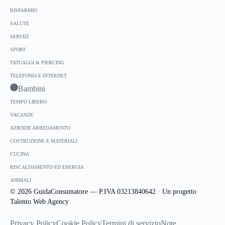
RISPARMIO
SALUTE
SERVIZI
SPORT
TATUAGGI & PIERCING
TELEFONIA E INTERNET
Bambini
TEMPO LIBERO
VACANZE
AZIENDE ARREDAMENTO
COSTRUZIONE E MATERIALI
CUCINA
RISCALDAMENTO ED ENERGIA
ANIMALI
© 2026 GuidaConsumatore — P.IVA 03213840642 · Un progetto
Talento Web Agency
Privacy Policy
Cookie Policy
Termini di servizio
Note