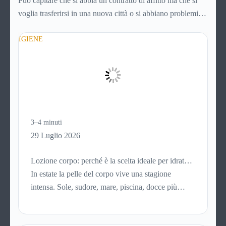
Può capitare che si abbia un contratto di affitto ma che si
voglia trasferirsi in una nuova città o si abbiano problemi a
pagare il canone, per cui si comincia a cercare un’altra
abitazione: è legittimo chiedersi se è possibile
IGIENE
disdire il
contratto di locazione
prima che scada. In questa guida
capiremo come inviare la disdetta per un contratto di affitto.
3–4 minuti
29 Luglio 2026
Lozione corpo: perché è la scelta ideale per idratare
la pelle in estate
In estate la pelle del corpo vive una stagione
intensa. Sole, sudore, mare, piscina, docce più
frequenti e aria condizionata possono renderla
meno morbida, più disidratata o semplicemente