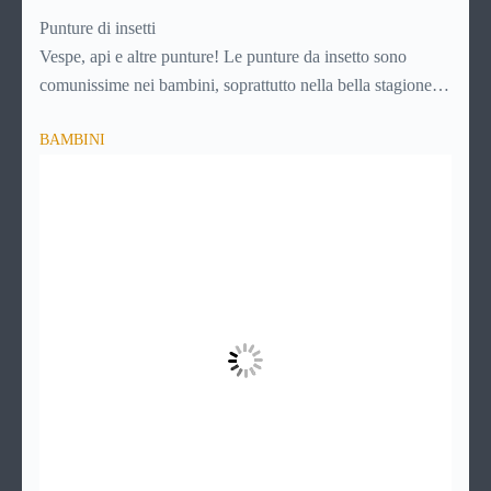
Punture di insetti
Vespe, api e altre punture! Le punture da insetto sono
comunissime nei bambini, soprattutto nella bella stagione
che favorisce i giochi nei parchi, nei prati e in ogni caso
BAMBINI
all’aria aperta. Ad ogni puntura, però, c’è il suo rimedio.
Scopri
come comportarti in caso di puntura di insetto
continuando a leggere questa guida!