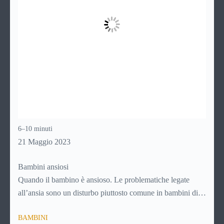
6–10 minuti
21 Maggio 2023
Bambini ansiosi
Quando il bambino è ansioso. Le problematiche legate
all’ansia sono un disturbo piuttosto comune in bambini di
tutte le età e vanno trattate subito e nel modo adeguato per
BAMBINI
evitare che si trasformino in un problema più grande, con la