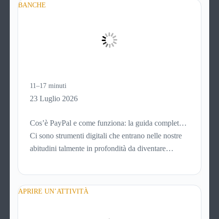
meno confortevole. Eppure, proprio nei mesi caldi,
BANCHE
molte persone smettono di applicare prodotti
idratanti perché temono texture pesanti, appiccicose
o difficili da assorbire.
11–17 minuti
23 Luglio 2026
Cos’è PayPal e come funziona: la guida completa
aggiornata per venditori e privati
Ci sono strumenti digitali che entrano nelle nostre
abitudini talmente in profondità da diventare
riferimenti assoluti. PayPal è uno di questi. Lo usi
per comprare su Amazon, per pagare un corso
online, per mandare venti euro a un amico. Ma se ti
APRIRE UN’ATTIVITÀ
chiedi esattamente cosa succede dietro quella
schermata (e soprattutto quanto ti costa davvero)