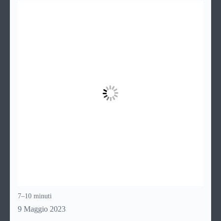
crescita. Per sapere di più su come affrontare i disturbi
legati all’ansia nei bambini, continua a leggere!
7–10 minuti
9 Maggio 2023