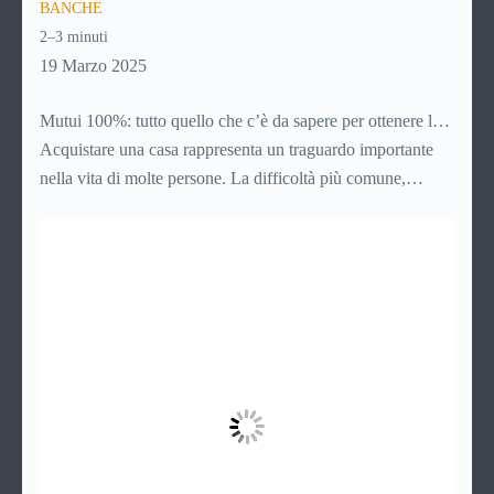
BANCHE
2–3 minuti
19 Marzo 2025
Mutui 100%: tutto quello che c’è da sapere per ottenere la
casa dei tuoi sogni
Acquistare una casa rappresenta un traguardo importante
nella vita di molte persone. La difficoltà più comune,
solitamente, è mettere da parte il capitale per l’anticipo: qui
entrano in gioco i mutui 100%, che finanziano l’intero
valore dell’immobile senza richiedere versamenti iniziali.
Analizziamone nel dettaglio le caratteristiche e i vantaggi.