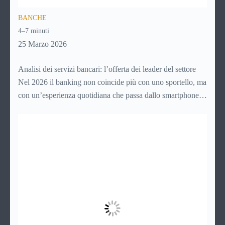
BANCHE
4–7 minuti
25 Marzo 2026
Analisi dei servizi bancari: l’offerta dei leader del settore
Nel 2026 il banking non coincide più con uno sportello, ma
con un’esperienza quotidiana che passa dallo smartphone.
Per i giovani, soprattutto, la banca non è più un luogo da
raggiungere, ma un servizio da aprire in app, usare in pochi
secondi e integrare nella gestione ordinaria della vita.
Controllare il saldo, fare un bonifico, richiedere un prodotto
o monitorare le spese sono attività che ormai devono essere
semplici, immediate e disponibili sempre.