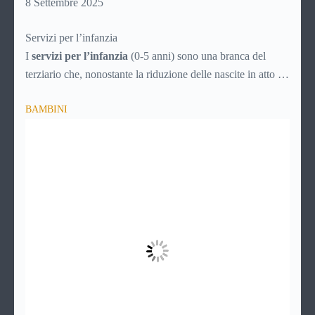
8 Settembre 2025
Servizi per l’infanzia
I
servizi per l’infanzia
(0-5 anni) sono una branca del
terziario che, nonostante la riduzione delle nascite in atto da
decenni, è comunque in continuo sviluppo. Ecco quindi un
BAMBINI
articolo specifico ricco di consigli utili per la scelta
intelligente dei servizi che possono rendere la vità più facile
ai genitori dei bimbi da 0 a 5 anni, aiutando i neonati nella
crescita e nello sviluppo.