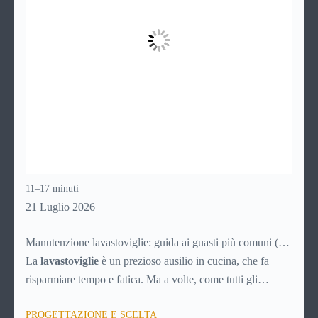
11–17 minuti
21 Luglio 2026
Manutenzione lavastoviglie: guida ai guasti più comuni (e
soluzioni)
La
lavastoviglie
è un prezioso ausilio in cucina, che fa
risparmiare tempo e fatica. Ma a volte, come tutti gli
elettrodomestici, può accusare malfunzionamenti o avere
PROGETTAZIONE E SCELTA
problemi tecnici. Ecco una breve guida ai principali guasti e