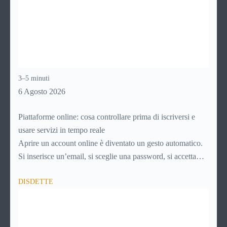
3–5 minuti
6 Agosto 2026
Piattaforme online: cosa controllare prima di iscriversi e
usare servizi in tempo reale
Aprire un account online è diventato un gesto automatico.
Si inserisce un’email, si sceglie una password, si accetta
una serie di condizioni senza leggerle davvero. Tutto
DISDETTE
avviene in pochi minuti, spesso senza che ci si fermi a
capire dove si sta entrando.