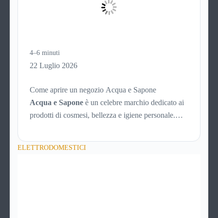
probabilmente non hai una risposta precisa su come
funziona PayPal.
4–6 minuti
22 Luglio 2026
Come aprire un negozio Acqua e Sapone
Acqua e Sapone
è un celebre marchio dedicato ai
prodotti di cosmesi, bellezza e igiene personale.
L’azienda è presente dal 1992 e con circa 700 punti
vendita sparsi per tutta Italia è un marchio di
ELETTRODOMESTICI
successo, affermato e simbolo di convenienza.