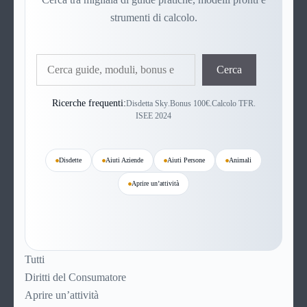
strumenti di calcolo.
Cerca
Cerca
Ricerche frequenti:
Disdetta Sky
.
Bonus 100€
.
Calcolo TFR
.
ISEE 2024
Disdette
Aiuti Aziende
Aiuti Persone
Animali
Aprire un’attività
Tutti
Diritti del Consumatore
Aprire un’attività