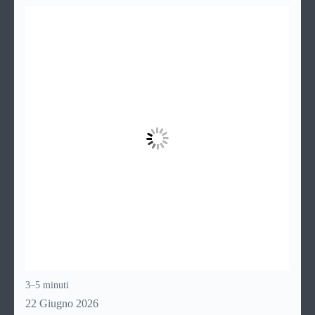
inconvenienti, con tutti i consigli utili per cercare di
risolverli da soli, senza chiamare il tecnico e risparmiando
quindi soldi.
3–5 minuti
22 Giugno 2026