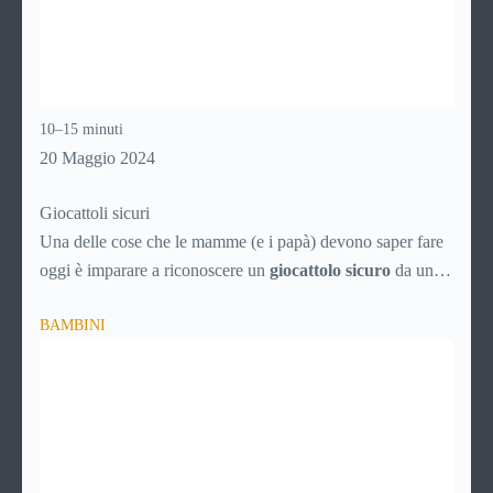
10–15 minuti
20 Maggio 2024
Giocattoli sicuri
Una delle cose che le mamme (e i papà) devono saper fare
oggi è imparare a riconoscere un
giocattolo sicuro
da uno
pericoloso, soprattutto alla luce del proliferare di prodotti a
BAMBINI
basso costo provenienti dalla Cina, che spesso sono vere e
proprie trappole per i nostri figli.