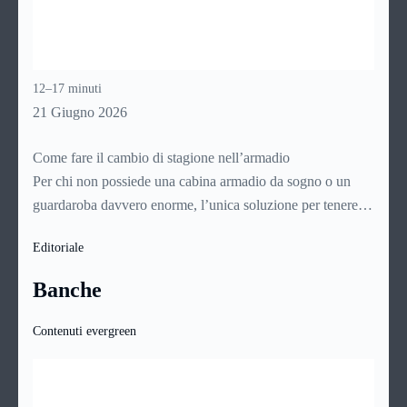
12–17 minuti
21 Giugno 2026
Come fare il cambio di stagione nell’armadio
Per chi non possiede una cabina armadio da sogno o un
guardaroba davvero enorme, l’unica soluzione per tenere
tutti i capi d’abbigliamento in ordine e a portata di mano è il
Editoriale
cambio di stagione. Odiato e temuto momento, il
cambio di
stagione
si rende tuttavia indispensabile nel nostro Paese,
Banche
dove il clima ci mette di fronte a 4 stagioni diverse, con 4
climi differenti e quindi con tanti tipi di tessuti e di capi,
Contenuti evergreen
ancora più numerosi per tipologia per quanto riguarda le
donne.