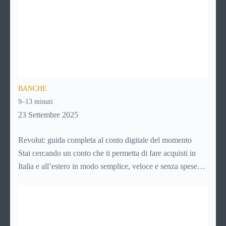
BANCHE
9–13 minuti
23 Settembre 2025
Revolut: guida completa al conto digitale del momento
Stai cercando un conto che ti permetta di fare acquisti in
Italia e all’estero in modo semplice, veloce e senza spese
nascoste? Ti piacerebbe gestire tutto direttamente dal tuo
smartphone, senza code in banca o documenti cartacei?
Allora è il momento di scoprire Revolut, una delle soluzioni
fintech più utilizzate al mondo.