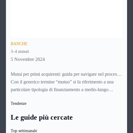
BANCHE
3–4 minuti
5 Novembre 2024
Mutui per primi acquirenti: guida per navigare nel processo
di acquisto della casa
Con il generico termine “mutuo” si fa riferimento a una
particolare tipologia di finanziamento a medio-lungo
termine (con durate che vanno generalmente dai 5 ai 30
Tendenze
anni). Si tratta di norma di un contratto a titolo oneroso: il
richiedente infatti non dovrà restituire alla banca soltanto il
Le guide più cercate
capitale richiesto, ma anche una certa quota a titolo di
interessi e altre spese.
Top settimanale