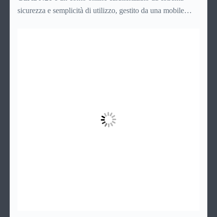
sicurezza e semplicità di utilizzo, gestito da una mobile
bank tedesca fondata nel 2013. La banca online rientra nel
sistema finanziario tedesco e, nonostante non abbia sedi
fisiche, consente il prelievo di denaro allo sportello in tutto
il mondo.