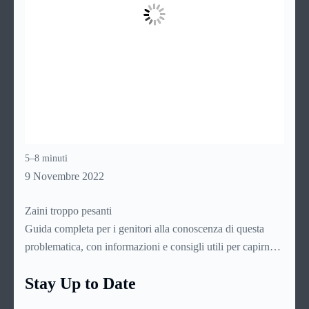
5–8 minuti
9 Novembre 2022
Zaini troppo pesanti
Guida completa per i genitori alla conoscenza di questa
problematica, con informazioni e consigli utili per capirne
l’origine e le cause, leggerne i sintomi e le manifestazioni,
Stay Up to Date
individuare lo specialista più indicato e intervenire per
fronteggiarla nel migliore dei modi