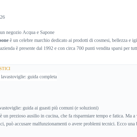
026
 un negozio Acqua e Sapone
pone
è un celebre marchio dedicato ai prodotti di cosmesi, bellezza e ig
azienda è presente dal 1992 e con circa 700 punti vendita sparsi per tutta
uccesso, affermato e simbolo di convenienza.
TICI
astoviglie: guida ai guasti più comuni (e soluzioni)
è un prezioso ausilio in cucina, che fa risparmiare tempo e fatica. Ma a 
tici, può accusare malfunzionamenti o avere problemi tecnici. Ecco una 
e inconvenienti, con tutti i consigli utili per cercare di risolverli da soli,