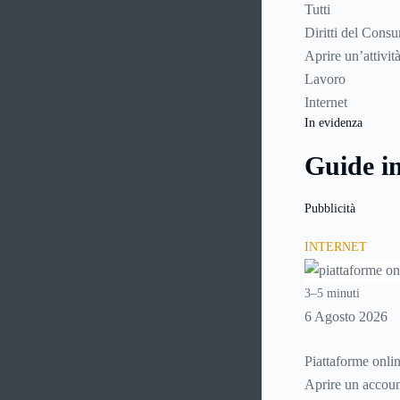
Tutti
Diritti del Cons
Aprire un’attivit
Lavoro
Internet
In evidenza
Guide i
Pubblicità
INTERNET
3–5 minuti
6 Agosto 2026
Piattaforme onlin
Aprire un account