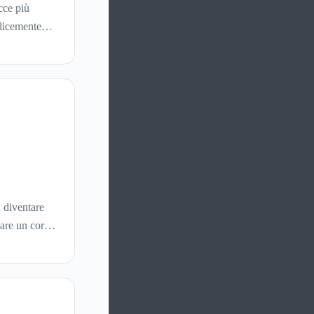
cce più
plicemente
are prodotti
a diventare
gare un corso
dietro quella
 precisa su