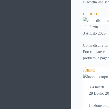
si accetta una se
ci si fermi a capi
DISDETTE
10–15 minuti
3 Agosto 2026
Come disdire un 
Può capitare che 
problemi a pagare
possibile
disdire
disdetta per un co
IGIENE
3–4 minuti
29 Luglio 2
Lozione corpo