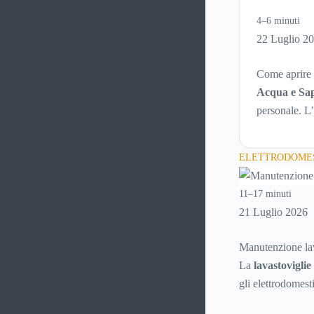
4–6 minuti
22 Luglio 2
Come aprire
Acqua e Sa
personale. L’
marchio di s
ELETTRODOMES
11–17 minuti
21 Luglio 2026
Manutenzione lav
La
lavastoviglie
gli elettrodomes
principali guasti 