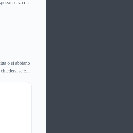
 spesso senza che
ittà o si abbiano
 chiedersi se è
me inviare la