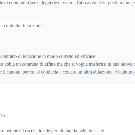
rie di condizioni senza leggerle davvero. Tutto avviene in pochi minuti,
re dove si sta entrando.
contratto di locazione in modo corretto ed efficace
si abbia un contratto di affitto ma che si voglia trasferirsi in una nuova c
 il canone, per cui si comincia a cercare un’altra abitazione: è legittimo
 il contratto di locazione
prima che scada. In questa guida capiremo co
ntratto di affitto.
026
: perché è la scelta ideale per idratare la pelle in estate