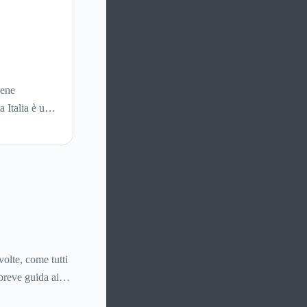
iene
 Italia è un
volte, come tutti
breve guida ai
 senza chiamare il