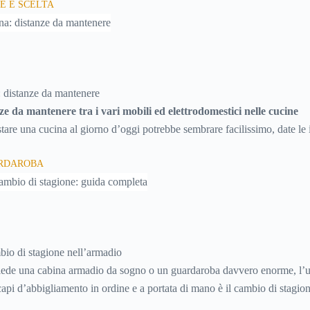
E E SCELTA
iando quindi soldi.
 distanze da mantenere
ze da mantenere tra i vari mobili ed elettrodomestici nelle cucine
tare una cucina al giorno d’oggi potrebbe sembrare facilissimo, date le i
 a disposizione dal mercato. In realtà la scelta è resa “difficile” proprio
ARDAROBA
ui scegliere, che trasformano l’acquisto della cucina in una vera e propri
care fra migliaia di particolari e di elementi.Senza un po’ di conoscenza r
tare, è possibile affidarsi ai rivenditori, che però non conoscono a fondo 
bbero non soddisfarle appieno, soprattutto per quanto riguarda l’aspett
in più oltre al modello di base infatti, aumenterà il costo finale.
bio di stagione nell’armadio
iede una cabina armadio da sogno o un guardaroba davvero enorme, l’u
i capi d’abbigliamento in ordine e a portata di mano è il cambio di stagio
 il
cambio di stagione
si rende tuttavia indispensabile nel nostro Paese,