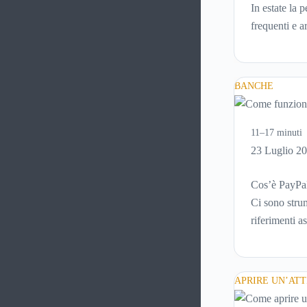
In estate la 
frequenti e 
meno confort
idratanti per
BANCHE
11–17 minuti
23 Luglio 2
Cos’è PayPal
Ci sono strum
riferimenti a
online, per m
schermata (e 
come funzio
APRIRE UN’ATT