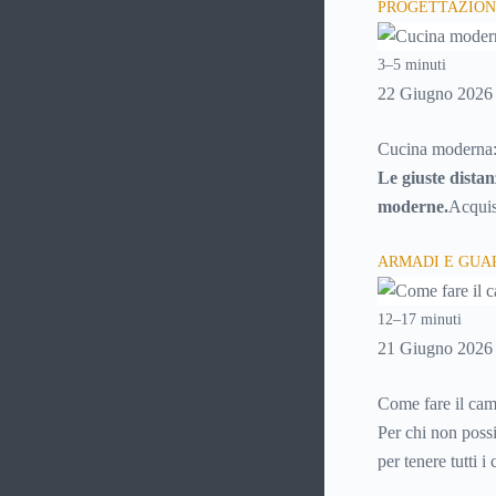
PROGETTAZION
tecnico e risparm
3–5 minuti
22 Giugno 2026
Cucina moderna:
Le giuste distan
moderne.
Acquis
possibilità messe
ARMADI E GU
possibilità fra c
ci si deve distri
12–17 minuti
si sta per acquis
21 Giugno 2026
esigenze e potre
singolo elemento 
Come fare il cam
Per chi non poss
per tenere tutti 
temuto momento,