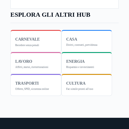
ESPLORA GLI ALTRI HUB
CARNEVALE
CASA
Diritti, contratti, previdenza
Recedere senza penali
LAVORO
ENERGIA
Affitti, mutui, ristrutturazioni
Risparmio e investimenti
TRASPORTI
CULTURA
Offerte, SPID, sicurezza online
Fac-simile pronti all'uso