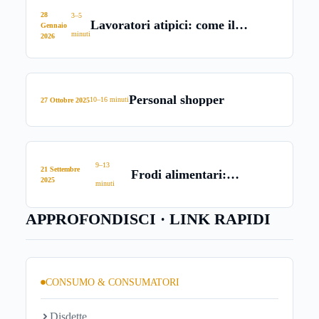
28
3–5
Lavoratori atipici: come il
Gennaio
minuti
garante sblocca l’acquisto casa
2026
Personal shopper
10–16 minuti
27 Ottobre 2025
9–13
21 Settembre
Frodi alimentari:
2025
minuti
formaggi
APPROFONDISCI · LINK RAPIDI
CONSUMO & CONSUMATORI
Disdette