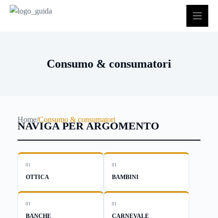
Vai
al
contenuto
Consumo & consumatori
Home
/
Consumo & consumatori
NAVIGA PER ARGOMENTO
01
01
OTTICA
BAMBINI
01
01
BANCHE
CARNEVALE