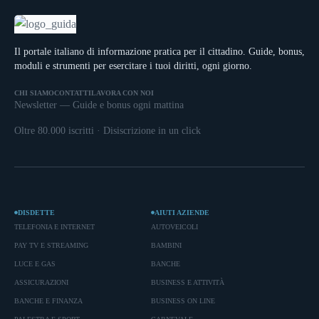
Il portale italiano di informazione pratica per il cittadino. Guide, bonus,
moduli e strumenti per esercitare i tuoi diritti, ogni giorno.
CHI SIAMO
CONTATTI
LAVORA CON NOI
Newsletter — Guide e bonus ogni mattina
Oltre 80.000 iscritti · Disiscrizione in un click
DISDETTE
AIUTI AZIENDE
TELEFONIA E INTERNET
AUTOVEICOLI
PAY TV E STREAMING
BAMBINI
LUCE E GAS
BANCHE
ASSICURAZIONI
BUSINESS E ATTIVITÀ
BANCHE E FINANZA
BUSINESS ON LINE