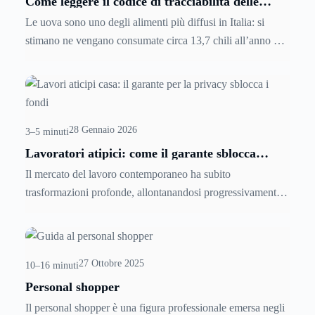
Come leggere il codice di tracciabilità delle
uova: tutto quello che c’è scritto sul guscio
Le uova sono uno degli alimenti più diffusi in Italia: si
stimano ne vengano consumate circa 13,7 chili all’anno per
persona, tra quelle mangiate così come sono e quelle usate
in altre preparazioni come torte e altre ricette. Scopriamo
come leggere
il codice di tracciabilità delle uova
.
28 Gennaio 2026
3–5 minuti
Lavoratori atipici: come il garante sblocca
l’acquisto casa
Il mercato del lavoro contemporaneo ha subito
trasformazioni profonde, allontanandosi progressivamente
dal modello del posto fisso a tempo indeterminato per
abbracciare forme contrattuali più flessibili, dinamiche e
variegate. Per chi opera con contratti a tempo determinato,
27 Ottobre 2025
collaborazioni coordinate, somministrazioni o altre forme di
10–16 minuti
impiego non standard, la pianificazione di un investimento
Personal shopper
immobiliare di lungo termine può apparire inizialmente
Il personal shopper è una figura professionale emersa negli