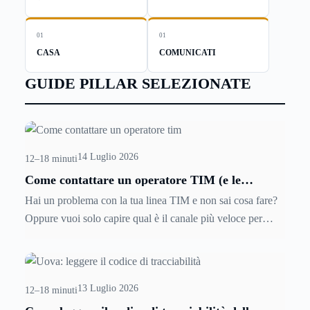
01
01
CASA
COMUNICATI
GUIDE PILLAR SELEZIONATE
14 Luglio 2026
12–18 minuti
Come contattare un operatore TIM (e le
soluzioni per risolvere i problemi più
Hai un problema con la tua linea TIM e non sai cosa fare?
velocemente)
Oppure vuoi solo capire qual è il canale più veloce per
parlare con una persona reale, senza passare mezz'ora ad
ascoltare voci automatiche? Questa guida è esattamente
quello che ti serve per contattare un operatore TIM e
13 Luglio 2026
risolvere la situazione prima possibile.
12–18 minuti