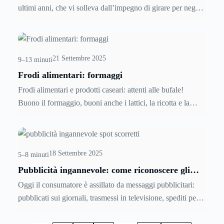
complessa a causa della natura talvolta discontinua dei
ultimi anni, che vi solleva dall’impegno di girare per negozi
flussi reddituali.
e negozi… ci va lui al posto tuo! Scopri com’è nato questo
mestiere, dove ha preso maggiormente piede, dove trovarne
uno… e soprattutto come diventarlo!
21 Settembre 2025
9–13 minuti
Frodi alimentari: formaggi
Frodi alimentari e prodotti caseari: attenti alle bufale!
Buono il formaggio, buoni anche i lattici, la ricotta e la
mozzarella, soprattutto quella di bufala. Ma siamo sicuri
che faccia bene? Non per l'aspettpo nutrizionale, ma per la
qualità. I prodotti caseari sono infatti soggetti a una miriade
18 Settembre 2025
di truffe e sofisticazioni, dal latte importato dall'estero ai
5–8 minuti
veri e propri raggiri con riciclio di alimenti scaduti e
Pubblicità ingannevole: come riconoscere gli
spot scorretti
rietichettati. Leggere questa guida sulle sofisticazioni e le
Oggi il consumatore è assillato da messaggi pubblicitari:
frodi nel campo dei formaggi è quindi molto importante per
pubblicati sui giornali, trasmessi in televisione, spediti per
la nostra salute.
posta o tramite e-mail, stampati sui manifesti pubblicitari.
Ma i messaggi di questi spot pubblicitari sono corretti e