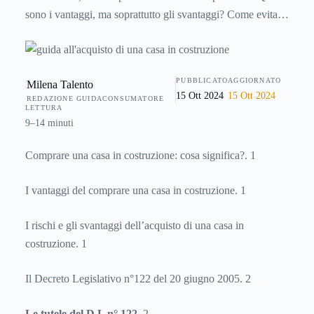
sono i vantaggi, ma soprattutto gli svantaggi? Come evitare
truffe e brutte sorprese? Vie univoche e sicure, forse non ce
ne sono, ma qualche consiglio può aiutare.
PUBBLICATO
AGGIORNATO
Milena Talento
15 Ott 2024
15 Ott 2024
REDAZIONE GUIDACONSUMATORE
LETTURA
9–14 minuti
Comprare una casa in costruzione: cosa significa?. 1
I vantaggi del comprare una casa in costruzione. 1
I rischi e gli svantaggi dell’acquisto di una casa in
costruzione. 1
Il Decreto Legislativo n°122 del 20 giugno 2005. 2
Le tutele del D.L n° 122
. 2