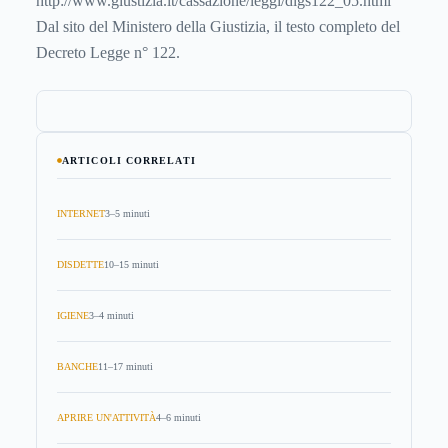
http://www.giustizia.it/cassazione/leggi/dlgs122_05.html
Dal sito del Ministero della Giustizia, il testo completo del
Decreto Legge n° 122.
ARTICOLI CORRELATI
INTERNET
3–5 minuti
DISDETTE
10–15 minuti
IGIENE
3–4 minuti
BANCHE
11–17 minuti
APRIRE UN'ATTIVITÀ
4–6 minuti