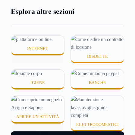
meno morbida, più disidratata o semplicemente
Esplora altre sezioni
meno confortevole. Eppure, proprio nei mesi caldi,
molte persone smettono di applicare prodotti
idratanti perché temono texture pesanti, appiccicose
o difficili da assorbire.
INTERNET
DISDETTE
IGIENE
BANCHE
APRIRE UN'ATTIVITÀ
ELETTRODOMESTICI