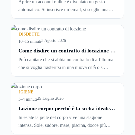
Aprire un account online è diventato un gesto
tempo reale
automatico. Si inserisce un’email, si sceglie una
password, si accetta una serie di condizioni senza
leggerle davvero. Tutto avviene in pochi minuti,
spesso senza che ci si fermi a capire dove si sta
DISDETTE
entrando.
3 Agosto 2026
10–15 minuti
Come disdire un contratto di locazione in
modo corretto ed efficace
Può capitare che si abbia un contratto di affitto ma
che si voglia trasferirsi in una nuova città o si
abbiano problemi a pagare il canone, per cui si
comincia a cercare un’altra abitazione: è legittimo
chiedersi se è possibile
disdire il contratto di
IGIENE
locazione
prima che scada. In questa guida
29 Luglio 2026
3–4 minuti
capiremo come inviare la disdetta per un contratto
Lozione corpo: perché è la scelta ideale
per idratare la pelle in estate
di affitto.
In estate la pelle del corpo vive una stagione
intensa. Sole, sudore, mare, piscina, docce più
frequenti e aria condizionata possono renderla