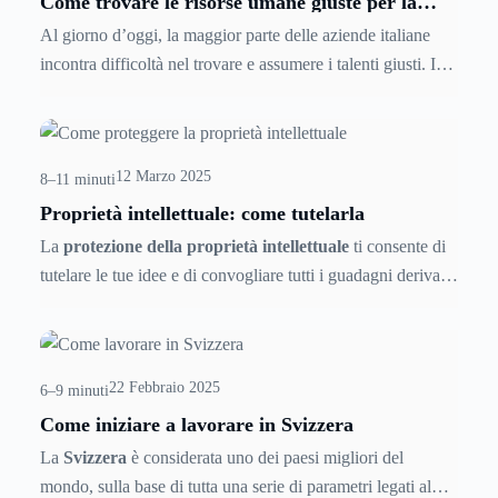
Come trovare le risorse umane giuste per la
propria azienda
Al giorno d’oggi, la maggior parte delle aziende italiane
incontra difficoltà nel trovare e assumere i talenti giusti. I
profondi cambiamenti socio-economici hanno trasformato il
mercato del lavoro, rendendo necessario un ripensamento
delle strategie di recruitment.Le imprese che non adattano i
12 Marzo 2025
propri processi rischiano di perdere i migliori professionisti
8–11 minuti
a favore della concorrenza. Per attrarre talenti qualificati, le
Proprietà intellettuale: come tutelarla
aziende devono rivedere le modalità di selezione, puntando
La
protezione della proprietà intellettuale
ti consente di
su approcci innovativi e personalizzati.
tutelare le tue idee e di convogliare tutti i guadagni derivanti
dalla tua idea. Per sapere come difendere le tue creazioni e
sfruttarle per ottenerne il massimo guadagno continua a
leggere questa guida! La proprietà intellettuale
è un bene
22 Febbraio 2025
difficile da proteggere se non si conosce bene la legge.
6–9 minuti
Come iniziare a lavorare in Svizzera
La
Svizzera
è considerata uno dei paesi migliori del
mondo, sulla base di tutta una serie di parametri legati al