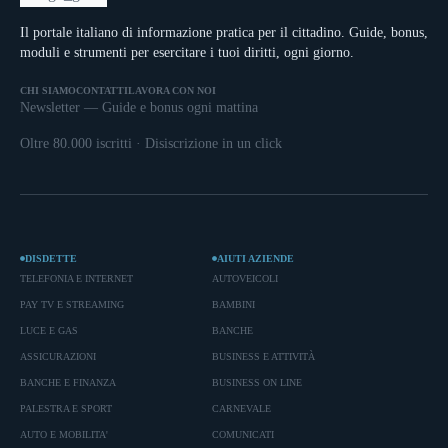
Il portale italiano di informazione pratica per il cittadino. Guide, bonus,
moduli e strumenti per esercitare i tuoi diritti, ogni giorno.
CHI SIAMO
CONTATTI
LAVORA CON NOI
Newsletter — Guide e bonus ogni mattina
Oltre 80.000 iscritti · Disiscrizione in un click
DISDETTE
AIUTI AZIENDE
TELEFONIA E INTERNET
AUTOVEICOLI
PAY TV E STREAMING
BAMBINI
LUCE E GAS
BANCHE
ASSICURAZIONI
BUSINESS E ATTIVITÀ
BANCHE E FINANZA
BUSINESS ON LINE
PALESTRA E SPORT
CARNEVALE
AUTO E MOBILITA'
COMUNICATI