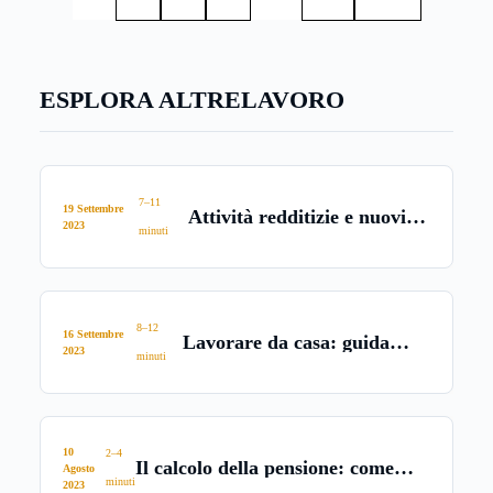
permette il mantenimento di uno stipendio dignitoso a
fronte di un tempo libero maggiore, da dedicare alla
famiglia e alla propria vita.
ESPLORA ALTRE
LAVORO
7–11
19 Settembre
Attività redditizie e nuovi
2023
minuti
lavori
8–12
16 Settembre
Lavorare da casa: guida
2023
minuti
completa
10
2–4
Il calcolo della pensione: come
Agosto
minuti
farlo e quanto è affidabile
2023