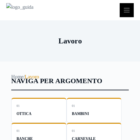
Vai
al
contenuto
Lavoro
Home
/
Lavoro
NAVIGA PER ARGOMENTO
01
01
OTTICA
BAMBINI
01
01
BANCHE
CARNEVALE