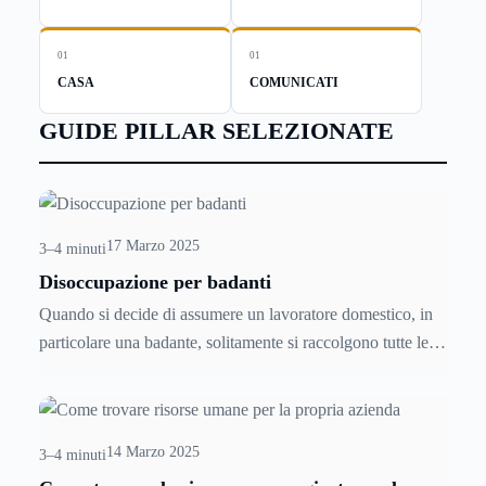
01
01
CASA
COMUNICATI
GUIDE PILLAR SELEZIONATE
17 Marzo 2025
3–4 minuti
Disoccupazione per badanti
Quando si decide di assumere un lavoratore domestico, in
particolare una badante, solitamente si raccolgono tutte le
informazioni necessarie per poter procedere alle regolare
assunzione, ma difficilmente ci si informa in caso di
licenziamento. Tuttavia è bene sapere che esistono delle
14 Marzo 2025
normative in merito alla disoccupazione per badanti,
3–4 minuti
qualora esse vengano licenziate.