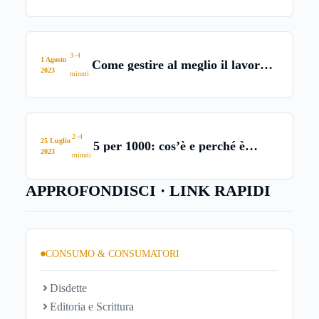
3–4
1 Agosto
Come gestire al meglio il lavoro e
2023
minuti
la vita privata?
2–4
25 Luglio
5 per 1000: cos’è e perché è
2023
minuti
importante devolverlo
APPROFONDISCI · LINK RAPIDI
CONSUMO & CONSUMATORI
Disdette
Editoria e Scrittura