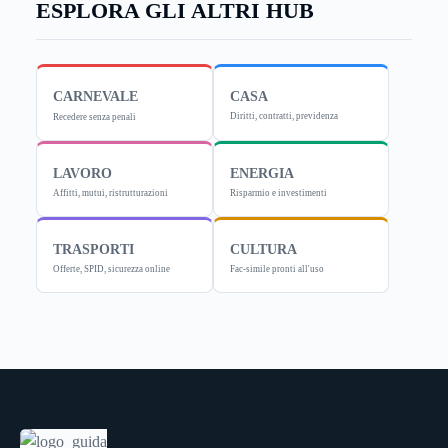
ESPLORA GLI ALTRI HUB
CARNEVALE
CASA
Diritti, contratti, previdenza
Recedere senza penali
LAVORO
ENERGIA
Affitti, mutui, ristrutturazioni
Risparmio e investimenti
TRASPORTI
CULTURA
Offerte, SPID, sicurezza online
Fac-simile pronti all'uso