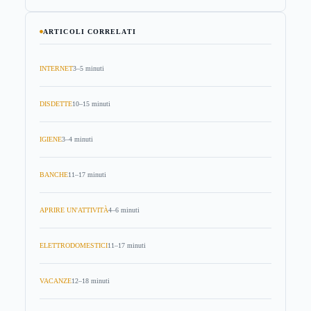
ARTICOLI CORRELATI
INTERNET
3–5 minuti
DISDETTE
10–15 minuti
IGIENE
3–4 minuti
BANCHE
11–17 minuti
APRIRE UN'ATTIVITÀ
4–6 minuti
ELETTRODOMESTICI
11–17 minuti
VACANZE
12–18 minuti