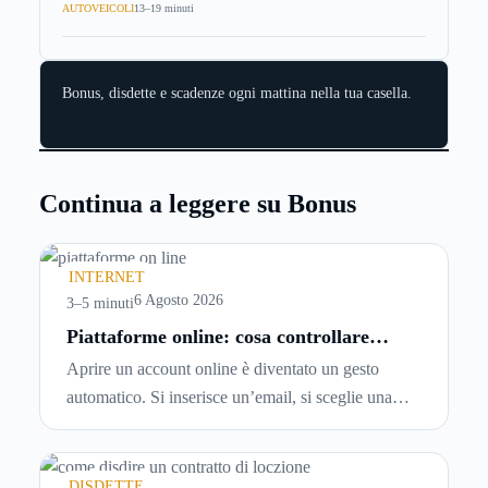
AUTOVEICOLI
13–19 minuti
Bonus, disdette e scadenze ogni mattina nella tua casella.
Continua a leggere su Bonus
INTERNET
6 Agosto 2026
3–5 minuti
Piattaforme online: cosa controllare
prima di iscriversi e usare servizi in
Aprire un account online è diventato un gesto
tempo reale
automatico. Si inserisce un’email, si sceglie una
password, si accetta una serie di condizioni senza
leggerle davvero. Tutto avviene in pochi minuti,
spesso senza che ci si fermi a capire dove si sta
DISDETTE