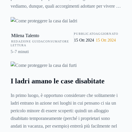
vediamo, dunque, quali accorgimenti adottare per vivere in
una abitazione il più possibile tranquilla e mantenere i
malintezionati a distanza di sicurezza. Molto spesso, infatti,
essi approfittano di nostre debolezze o errori per introdursi
PUBBLICATO
AGGIORNATO
Milena Talento
all'interno e fare razzia.
15 Ott 2024
15 Ott 2024
REDAZIONE GUIDACONSUMATORE
LETTURA
5–7 minuti
I ladri amano le case disabitate
In primo luogo, è opportuno considerare che solitamente i
ladri entrano in azione nei luoghi in cui pensano ci sia un
pericolo minore di essere scoperti: quindi un alloggio
disabitato temporaneamente (perché i proprietari sono
andati in vacanza, per esempio) entrerà più facilmente nel