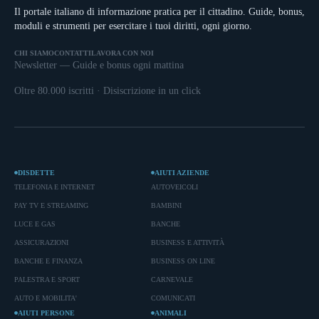
Il portale italiano di informazione pratica per il cittadino. Guide, bonus,
moduli e strumenti per esercitare i tuoi diritti, ogni giorno.
CHI SIAMO
CONTATTI
LAVORA CON NOI
Newsletter — Guide e bonus ogni mattina
Oltre 80.000 iscritti · Disiscrizione in un click
DISDETTE
AIUTI AZIENDE
TELEFONIA E INTERNET
AUTOVEICOLI
PAY TV E STREAMING
BAMBINI
LUCE E GAS
BANCHE
ASSICURAZIONI
BUSINESS E ATTIVITÀ
BANCHE E FINANZA
BUSINESS ON LINE
PALESTRA E SPORT
CARNEVALE
AUTO E MOBILITA'
COMUNICATI
AIUTI PERSONE
ANIMALI