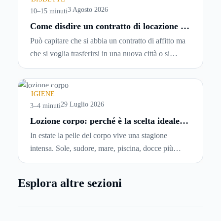
entrando.
3 Agosto 2026
10–15 minuti
Come disdire un contratto di locazione in
modo corretto ed efficace
Può capitare che si abbia un contratto di affitto ma
che si voglia trasferirsi in una nuova città o si
abbiano problemi a pagare il canone, per cui si
comincia a cercare un’altra abitazione: è legittimo
chiedersi se è possibile
disdire il contratto di
IGIENE
locazione
prima che scada. In questa guida
29 Luglio 2026
3–4 minuti
capiremo come inviare la disdetta per un contratto
Lozione corpo: perché è la scelta ideale
per idratare la pelle in estate
di affitto.
In estate la pelle del corpo vive una stagione
intensa. Sole, sudore, mare, piscina, docce più
frequenti e aria condizionata possono renderla
meno morbida, più disidratata o semplicemente
Esplora altre sezioni
meno confortevole. Eppure, proprio nei mesi caldi,
molte persone smettono di applicare prodotti
idratanti perché temono texture pesanti, appiccicose