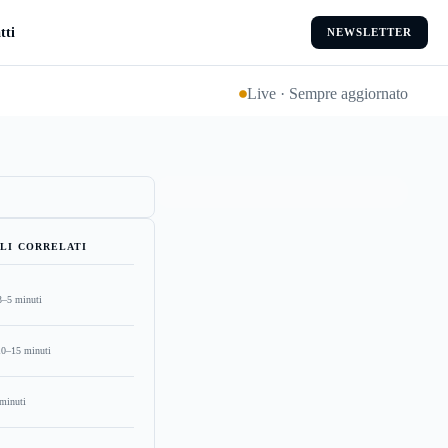
tti
NEWSLETTER
Live · Sempre aggiornato
LI CORRELATI
3–5 minuti
10–15 minuti
minuti