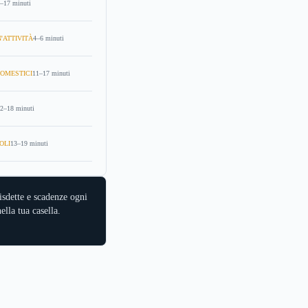
–17 minuti
'ATTIVITÀ
4–6 minuti
OMESTICI
11–17 minuti
2–18 minuti
OLI
13–19 minuti
isdette e scadenze ogni
ella tua casella.