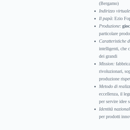
(Bergamo)
Indirizzo virtual
Il papà
: Ezio Fo
Produzione
:
gioc
particolare prodo
Caratteristiche d
intelligenti, che
dei grandi
Mission:
fabbrica
rivoluzionari, sop
produzione rispet
Metodo di realiz
eccellenza, il leg
per servire idee 
Identità nazional
per prodotti inno