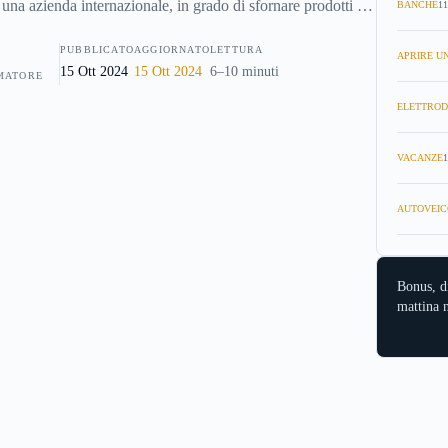
 una azienda internazionale, in grado di sfornare prodotti di
BANCHE
11
elebri, come l'
asse da stiro
o il
lettino
per bambini.
PUBBLICATO
AGGIORNATO
LETTURA
 nota nel mondo anche per una miriade di altri elementi di
APRIRE UN
15 Ott 2024
15 Ott 2024
6–10 minuti
MATORE
zionali, in particolare rivolti ai bambini, così come di
ELETTROD
e per il giardino.
VACANZE
1
AUTOVEIC
Bonus, d
mattina n