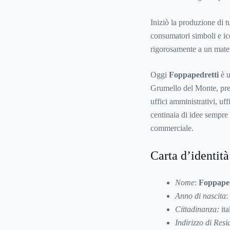
Iniziò la produzione di t
consumatori simboli e ico
rigorosamente a un materi
Oggi
Foppapedretti
è u
Grumello del Monte, pre
uffici amministrativi, uff
centinaia di idee sempre
commerciale.
Carta d’identità
Nome
:
Foppaped
Anno di nascita
:
Cittadinanza:
ita
Indirizzo di Res