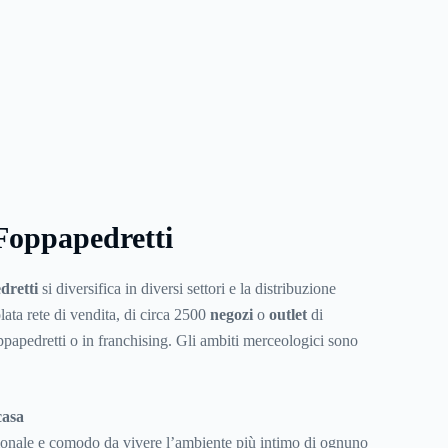
 Foppapedretti
dretti
si diversifica in diversi settori e la distribuzione
lata rete di vendita, di circa 2500
negozi
o
outlet
di
ppapedretti o in franchising. Gli ambiti merceologici sono
casa
ionale e comodo da vivere l’ambiente più intimo di ognuno