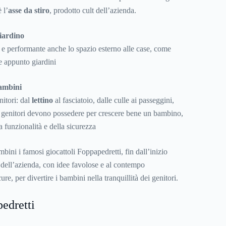
 l’
asse da stiro
, prodotto cult dell’azienda.
giardino
 e performante anche lo spazio esterno alle case, come
 e appunto giardini
bambini
nitori: dal
lettino
al fasciatoio, dalle culle ai passeggini,
 i genitori devono possedere per crescere bene un bambino,
 funzionalità e della sicurezza
bini i famosi giocattoli Foppapedretti, fin dall’inizio
 dell’azienda, con idee favolose e al contempo
re, per divertire i bambini nella tranquillità dei genitori.
pedretti