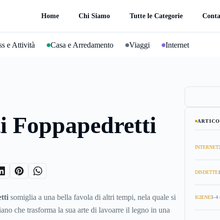
Home
Chi Siamo
Tutte le Categorie
Conta
s e Attività
Casa e Arredamento
Viaggi
Internet
i Foppapedretti
ARTICO
INTERNET
DISDETTE
tti
somiglia a una bella favola di altri tempi, nela quale si
IGIENE
3–4 
iano che trasforma la sua arte di lavoarre il legno in una