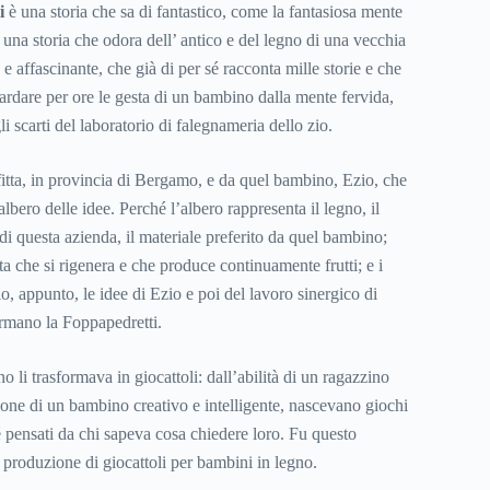
i
è una storia che sa di fantastico, come la fantasiosa mente
una storia che odora dell’ antico e del legno di una vecchia
 e affascinante, che già di per sé racconta mille storie e che
ardare per ore le gesta di un bambino dalla mente fervida,
 scarti del laboratorio di falegnameria dello zio.
fitta, in provincia di Bergamo, e da quel bambino, Ezio, che
lbero delle idee. Perché l’albero rappresenta il legno, il
di questa azienda, il materiale preferito da quel bambino;
ta che si rigenera e che produce continuamente frutti; e i
io, appunto, le idee di Ezio e poi del lavoro sinergico di
rmano la Foppapedretti.
no li trasformava in giocattoli: dall’abilità di un ragazzino
one di un bambino creativo e intelligente, nascevano giochi
é pensati da chi sapeva cosa chiedere loro. Fu questo
a produzione di giocattoli per bambini in legno.