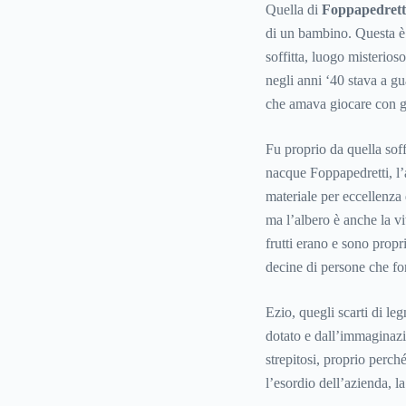
Quella di
Foppapedrett
di un bambino. Questa è 
soffitta, luogo misterioso
negli anni ‘40 stava a gu
che amava giocare con gli
Fu proprio da quella sof
nacque Foppapedretti, l’a
materiale per eccellenza 
ma l’albero è anche la vi
frutti erano e sono propr
decine di persone che fo
Ezio, quegli scarti di leg
dotato e dall’immaginazi
strepitosi, proprio perch
l’esordio dell’azienda, l