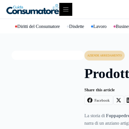
Vai
al
contenuto
Diritti del Consumatore
Disdette
Lavoro
Busines
AZIENDE ARREDAMENTO
Prodott
Share this article
Facebook
La storia di
Foppapedre
narra di un anziano artig