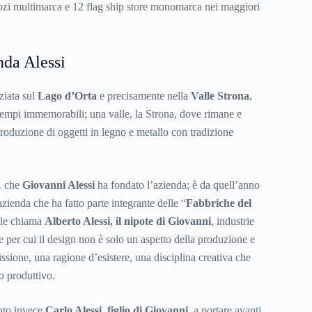
i multimarca e 12 flag ship store monomarca nei maggiori
nda Alessi
ziata sul
Lago d’Orta
e precisamente nella
Valle Strona
,
 tempi immemorabili; una valle, la Strona, dove rimane e
roduzione di oggetti in legno e metallo con tradizione
1
che
Giovanni Alessi
ha fondato l’azienda; è da quell’anno
azienda che ha fatto parte integrante delle “
Fabbriche del
 le chiama
Alberto Alessi, il nipote di Giovanni
, industrie
e per cui il design non è solo un aspetto della produzione e
ssione, una ragione d’esistere, una disciplina creativa che
o produttivo.
tato invece
Carlo Alessi, figlio di Giovanni
, a portare avanti