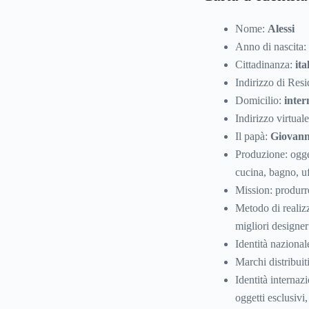
Nome:
Alessi
Anno di nascita:
Cittadinanza:
ita
Indirizzo di Res
Domicilio:
inter
Indirizzo virtual
Il papà:
Giovanni
Produzione: ogget
cucina, bagno, uf
Mission: produrre
Metodo di realiz
migliori designe
Identità nazionale
Marchi distribuiti
Identità internaz
oggetti esclusivi