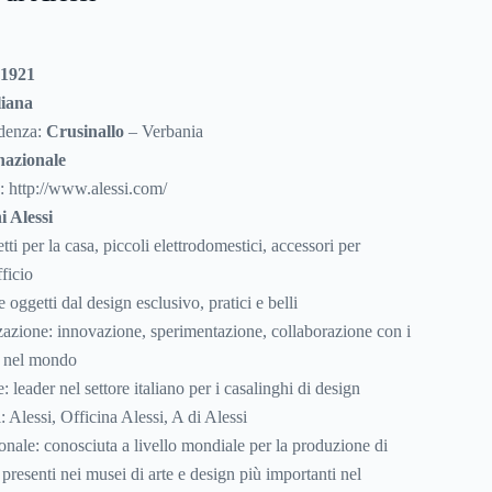
1921
liana
idenza:
Crusinallo
– Verbania
nazionale
e: http://www.alessi.com/
 Alessi
ti per la casa, piccoli elettrodomestici, accessori per
ficio
 oggetti dal design esclusivo, pratici e belli
zazione: innovazione, sperimentazione, collaborazione con i
r nel mondo
: leader nel settore italiano per i casalinghi di design
: Alessi, Officina Alessi, A di Alessi
ionale: conosciuta a livello mondiale per la produzione di
, presenti nei musei di arte e design più importanti nel