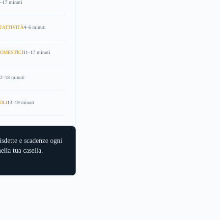
–17 minuti
'ATTIVITÀ
4–6 minuti
OMESTICI
11–17 minuti
2–18 minuti
OLI
13–19 minuti
isdette e scadenze ogni
ella tua casella.