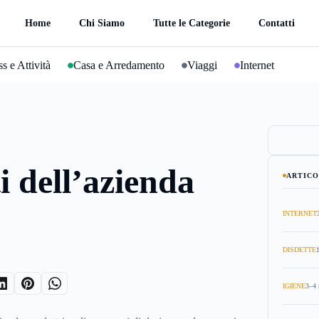
Home
Chi Siamo
Tutte le Categorie
Contatti
s e Attività
Casa e Arredamento
Viaggi
Internet
i dell’azienda
ARTICO
INTERNET
DISDETTE
IGIENE
3–4 