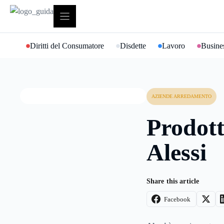
Vai
al
contenuto
Diritti del Consumatore
Disdette
Lavoro
Busines
AZIENDE ARREDAMENTO
Prodott
Alessi
Share this article
Facebook