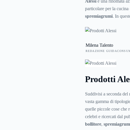
Alessi
è una rinomata azi
particolare per la cucin
spremiagrumi
. In ques
metodi di produzione e la
sono anche esposti in al
Conoscere bene una azien
Milena Talento
maniera consapevole i su
REDAZIONE GUIDACONSU
Prodotti Ale
Suddivisi a seconda del 
vasta gamma di tipologie.
quelle piccole cose che r
celebri e ricercati dal pu
bollitore
,
spremiagrum