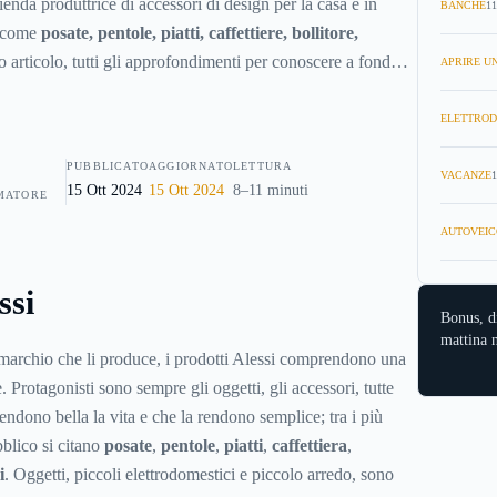
enda produttrice di accessori di design per la casa e in
BANCHE
11
a come
posate, pentole, piatti, caffettiere, bollitore,
to articolo, tutti gli approfondimenti per conoscere a fondo i
APRIRE UN
 filosofia di una grande azienda come Alessi, i cui oggetti
cuni dei musei del design più importanti al mondo.
ELETTROD
da è importante per il consumatore che vuole scegliere in
PUBBLICATO
AGGIORNATO
LETTURA
oi prodotti ed elementi di arredo.
VACANZE
1
15 Ott 2024
15 Ott 2024
8–11 minuti
MATORE
AUTOVEIC
ssi
Bonus, d
mattina n
marchio che li produce, i prodotti Alessi comprendono una
 Protagonisti sono sempre gli oggetti, gli accessori, tutte
endono bella la vita e che la rendono semplice; tra i più
bblico si citano
posate
,
pentole
,
piatti
,
caffettiera
,
i
. Oggetti, piccoli elettrodomestici e piccolo arredo, sono