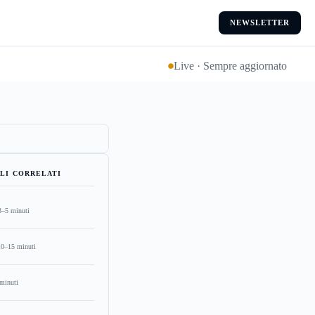
NEWSLETTER
Live · Sempre aggiornato
LI CORRELATI
3–5 minuti
10–15 minuti
minuti