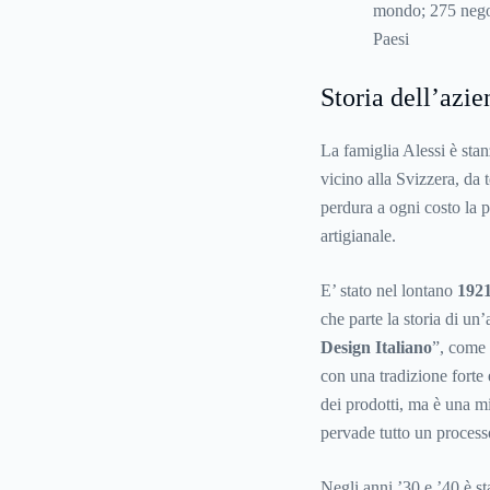
mondo; 275 negoz
Paesi
Storia dell’azie
La famiglia Alessi è stan
vicino alla Svizzera, da
perdura a ogni costo la p
artigianale.
E’ stato nel lontano
192
che parte la storia di un’
Design Italiano
”, come
con una tradizione forte 
dei prodotti, ma è una mi
pervade tutto un process
Negli anni ’30 e ’40 è s