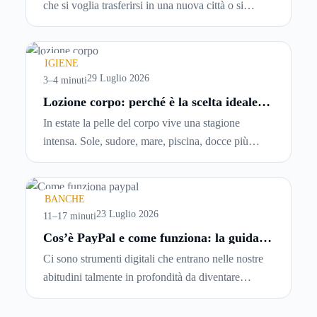
che si voglia trasferirsi in una nuova città o si
abbiano problemi a pagare il canone, per cui si
comincia a cercare un’altra abitazione: è legittimo
chiedersi se è possibile
disdire il contratto di
IGIENE
locazione
prima che scada. In questa guida
29 Luglio 2026
3–4 minuti
capiremo come inviare la disdetta per un contratto
Lozione corpo: perché è la scelta ideale
per idratare la pelle in estate
di affitto.
In estate la pelle del corpo vive una stagione
intensa. Sole, sudore, mare, piscina, docce più
frequenti e aria condizionata possono renderla
meno morbida, più disidratata o semplicemente
meno confortevole. Eppure, proprio nei mesi caldi,
BANCHE
molte persone smettono di applicare prodotti
23 Luglio 2026
11–17 minuti
idratanti perché temono texture pesanti, appiccicose
Cos’è PayPal e come funziona: la guida
completa aggiornata per venditori e
o difficili da assorbire.
Ci sono strumenti digitali che entrano nelle nostre
privati
abitudini talmente in profondità da diventare
riferimenti assoluti. PayPal è uno di questi. Lo usi
per comprare su Amazon, per pagare un corso