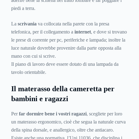
aderire bene la schiena nel tratto lombare e far poggiare i
piedi a terra.
La
scrivania
va collocata nella parete con la presa
telefonica, per il collegamento a
internet
, e dove si trovano
le prese di corrente per pc, periferiche e lampada; inoltre la
luce naturale dovrebbe provenire dalla parte opposta alla
mano con cui si scrive.
Il piano di lavoro deve essere dotato di una lampada da
tavolo orientabile.
Il materasso della cameretta per
bambini e ragazzi
Per
far dormire bene i vostri ragazzi
, scegliete per loro
un materasso ergonomico, cioè che segua la naturale curva
della spina dorsale, e anallergico, oltre che antiacaro.
Esiste anche una normativa, l’Uni 11036, che disciplina i