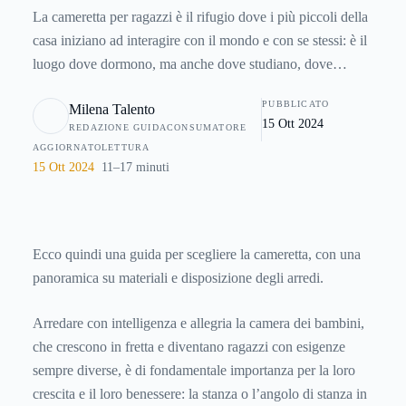
La cameretta per ragazzi è il rifugio dove i più piccoli della
casa iniziano ad interagire con il mondo e con se stessi: è il
luogo dove dormono, ma anche dove studiano, dove
giocano, dove ospitano gli amici. Per questo è importante
PUBBLICATO
Milena Talento
che la cameretta per ragazzi sia funzionale a ognuna di
15 Ott 2024
REDAZIONE GUIDACONSUMATORE
queste attività, ma anche allegra e vivace perché si adatti al
AGGIORNATO
LETTURA
carattere dei bambini.
15 Ott 2024
11–17 minuti
Ecco quindi una guida per scegliere la cameretta, con una
panoramica su materiali e disposizione degli arredi.
Arredare con intelligenza e allegria la camera dei bambini,
che crescono in fretta e diventano ragazzi con esigenze
sempre diverse, è di fondamentale importanza per la loro
crescita e il loro benessere: la stanza o l’angolo di stanza in