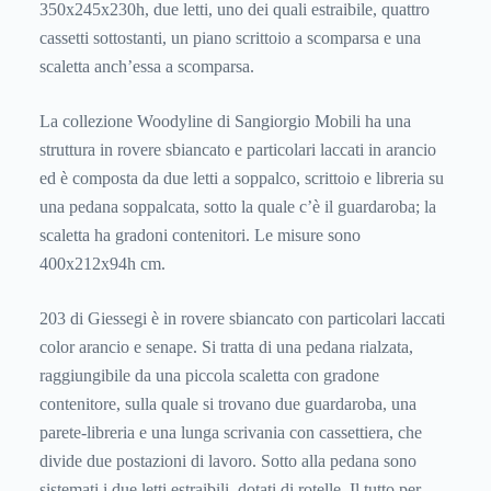
350x245x230h, due letti, uno dei quali estraibile, quattro
cassetti sottostanti, un piano scrittoio a scomparsa e una
scaletta anch’essa a scomparsa.
La collezione Woodyline di Sangiorgio Mobili ha una
struttura in rovere sbiancato e particolari laccati in arancio
ed è composta da due letti a soppalco, scrittoio e libreria su
una pedana soppalcata, sotto la quale c’è il guardaroba; la
scaletta ha gradoni contenitori. Le misure sono
400x212x94h cm.
203 di Giessegi è in rovere sbiancato con particolari laccati
color arancio e senape. Si tratta di una pedana rialzata,
raggiungibile da una piccola scaletta con gradone
contenitore, sulla quale si trovano due guardaroba, una
parete-libreria e una lunga scrivania con cassettiera, che
divide due postazioni di lavoro. Sotto alla pedana sono
sistemati i due letti estraibili, dotati di rotelle. Il tutto per