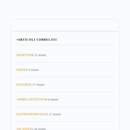
ARTICOLI CORRELATI
DISDETTE
10–15 minuti
IGIENE
3–4 minuti
BANCHE
11–17 minuti
APRIRE UN'ATTIVITÀ
4–6 minuti
ELETTRODOMESTICI
11–17 minuti
VACANZE
12–18 minuti