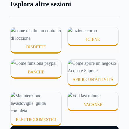
Esplora altre sezioni
online, per mandare venti euro a un amico. Ma se ti
chiedi esattamente cosa succede dietro quella
schermata (e soprattutto quanto ti costa davvero)
probabilmente non hai una risposta precisa su come
funziona PayPal.
IGIENE
DISDETTE
BANCHE
APRIRE UN'ATTIVITÀ
VACANZE
ELETTRODOMESTICI