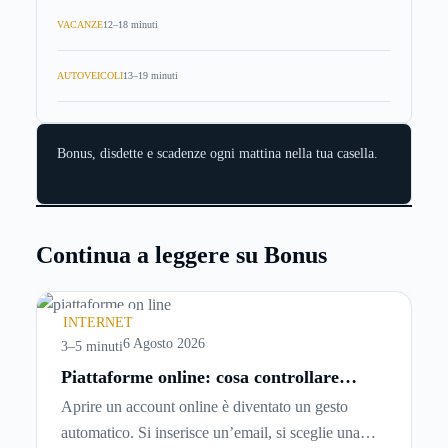
VACANZE
12–18 minuti
AUTOVEICOLI
13–19 minuti
Bonus, disdette e scadenze ogni mattina nella tua casella.
Continua a leggere su Bonus
INTERNET
6 Agosto 2026
3–5 minuti
Piattaforme online: cosa controllare
prima di iscriversi e usare servizi in
Aprire un account online è diventato un gesto
tempo reale
automatico. Si inserisce un’email, si sceglie una