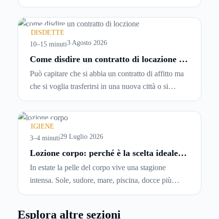
password, si accetta una serie di condizioni senza
leggerle davvero. Tutto avviene in pochi minuti,
spesso senza che ci si fermi a capire dove si sta
DISDETTE
entrando.
3 Agosto 2026
10–15 minuti
Come disdire un contratto di locazione in
modo corretto ed efficace
Può capitare che si abbia un contratto di affitto ma
che si voglia trasferirsi in una nuova città o si
abbiano problemi a pagare il canone, per cui si
comincia a cercare un’altra abitazione: è legittimo
chiedersi se è possibile
disdire il contratto di
IGIENE
locazione
prima che scada. In questa guida
29 Luglio 2026
3–4 minuti
capiremo come inviare la disdetta per un contratto
Lozione corpo: perché è la scelta ideale
per idratare la pelle in estate
di affitto.
In estate la pelle del corpo vive una stagione
intensa. Sole, sudore, mare, piscina, docce più
frequenti e aria condizionata possono renderla
meno morbida, più disidratata o semplicemente
Esplora altre sezioni
meno confortevole. Eppure, proprio nei mesi caldi,