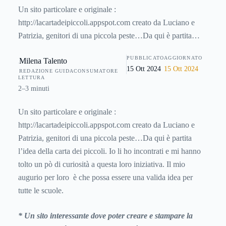
Un sito particolare e originale :
http://lacartadeipiccoli.appspot.com creato da Luciano e
Patrizia, genitori di una piccola peste…Da qui è partita
l’idea della carta dei piccoli. Io li ho incontrati e mi hanno
PUBBLICATO
AGGIORNATO
Milena Talento
tolto un pò di curiosità a questa loro iniziativa. Il mio
15 Ott 2024
15 Ott 2024
REDAZIONE GUIDACONSUMATORE
augurio per loro è che possa essere una valida idea per
LETTURA
tutte
2–3 minuti
Un sito particolare e originale :
http://lacartadeipiccoli.appspot.com creato da Luciano e
Patrizia, genitori di una piccola peste…Da qui è partita
l’idea della carta dei piccoli. Io li ho incontrati e mi hanno
tolto un pò di curiosità a questa loro iniziativa. Il mio
augurio per loro è che possa essere una valida idea per
tutte le scuole.
* Un sito interessante dove poter creare e stampare la