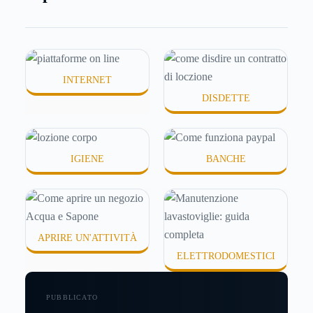
molte persone smettono di applicare prodotti
idratanti perché temono texture pesanti, appiccicose
o difficili da assorbire.
INTERNET
DISDETTE
IGIENE
BANCHE
APRIRE UN'ATTIVITÀ
ELETTRODOMESTICI
PUBBLICATO