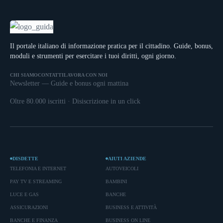
Il portale italiano di informazione pratica per il cittadino. Guide, bonus,
moduli e strumenti per esercitare i tuoi diritti, ogni giorno.
CHI SIAMO
CONTATTI
LAVORA CON NOI
Newsletter — Guide e bonus ogni mattina
Oltre 80.000 iscritti · Disiscrizione in un click
DISDETTE
AIUTI AZIENDE
TELEFONIA E INTERNET
AUTOVEICOLI
PAY TV E STREAMING
BAMBINI
LUCE E GAS
BANCHE
ASSICURAZIONI
BUSINESS E ATTIVITÀ
BANCHE E FINANZA
BUSINESS ON LINE