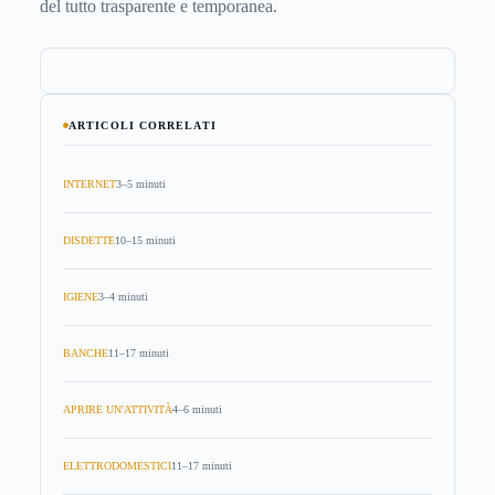
del tutto trasparente e temporanea.
ARTICOLI CORRELATI
INTERNET
3–5 minuti
DISDETTE
10–15 minuti
IGIENE
3–4 minuti
BANCHE
11–17 minuti
APRIRE UN'ATTIVITÀ
4–6 minuti
ELETTRODOMESTICI
11–17 minuti