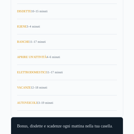
DISDETTE
10–15 minuti
IGIENE
3–4 minuti
BANCHE
11–17 minuti
APRIRE UN'ATTIVITÀ
4–6 minuti
ELETTRODOMESTICI
11–17 minuti
VACANZE
12–18 minuti
AUTOVEICOLI
13–19 minuti
Bonus, disdette e scadenze ogni mattina nella tua casella.