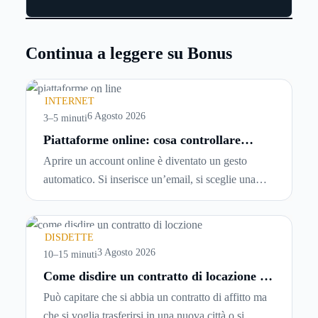
Continua a leggere su Bonus
INTERNET
6 Agosto 2026
3–5 minuti
Piattaforme online: cosa controllare
prima di iscriversi e usare servizi in
Aprire un account online è diventato un gesto
tempo reale
automatico. Si inserisce un’email, si sceglie una
password, si accetta una serie di condizioni senza
leggerle davvero. Tutto avviene in pochi minuti,
spesso senza che ci si fermi a capire dove si sta
DISDETTE
entrando.
3 Agosto 2026
10–15 minuti
Come disdire un contratto di locazione in
modo corretto ed efficace
Può capitare che si abbia un contratto di affitto ma
che si voglia trasferirsi in una nuova città o si