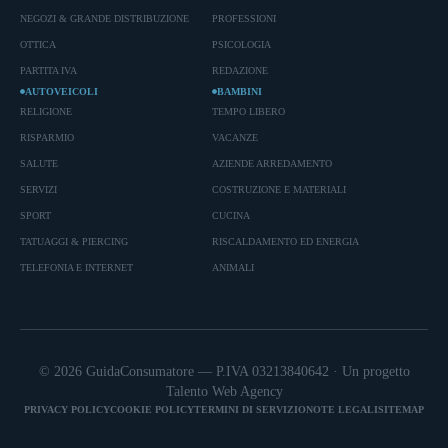
NEGOZI & GRANDE DISTRIBUZIONE
PROFESSIONI
OTTICA
PSICOLOGIA
PARTITA IVA
REDAZIONE
AUTOVEICOLI
BAMBINI
RELIGIONE
TEMPO LIBERO
RISPARMIO
VACANZE
SALUTE
AZIENDE ARREDAMENTO
SERVIZI
COSTRUZIONE E MATERIALI
SPORT
CUCINA
TATUAGGI & PIERCING
RISCALDAMENTO ED ENERGIA
TELEFONIA E INTERNET
ANIMALI
© 2026 GuidaConsumatore — P.IVA 03213840642 · Un progetto
Talento Web Agency
PRIVACY POLICY
COOKIE POLICY
TERMINI DI SERVIZIO
NOTE LEGALI
SITEMAP