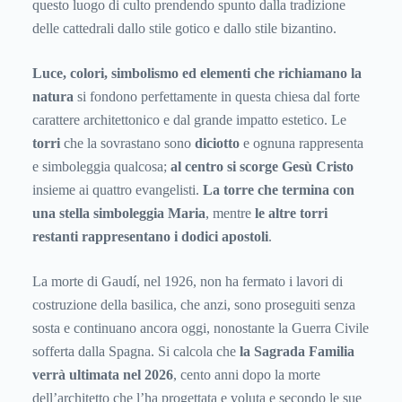
questo luogo di culto prendendo spunto dalla tradizione
delle cattedrali dallo stile gotico e dallo stile bizantino.
Luce, colori, simbolismo ed elementi che richiamano la
natura
si fondono perfettamente in questa chiesa dal forte
carattere architettonico e dal grande impatto estetico. Le
torri
che la sovrastano sono
diciotto
e ognuna rappresenta
e simboleggia qualcosa;
al centro si scorge Gesù Cristo
insieme ai quattro evangelisti.
La torre che termina con
una stella simboleggia Maria
, mentre
le altre torri
restanti rappresentano i dodici apostoli
.
La morte di Gaudí, nel 1926, non ha fermato i lavori di
costruzione della basilica, che anzi, sono proseguiti senza
sosta e continuano ancora oggi, nonostante la Guerra Civile
sofferta dalla Spagna. Si calcola che
la Sagrada Familia
verrà ultimata nel 2026
, cento anni dopo la morte
dell’architetto che l’ha progettata e voluta e secondo le sue