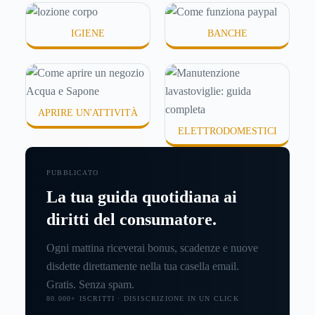
IGIENE
BANCHE
APRIRE UN'ATTIVITÀ
ELETTRODOMESTICI
PUBBLICATO
La tua guida quotidiana ai
diritti del consumatore.
Ogni mattina riceverai bonus, scadenze e nuove
disdette direttamente nella tua casella email.
Gratis. Senza spam.
80.000+ ISCRITTI · DISISCRIZIONE IN UN CLICK