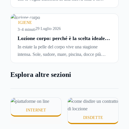
abbiano problemi a pagare il canone, per cui si
comincia a cercare un’altra abitazione: è legittimo
chiedersi se è possibile
disdire il contratto di
IGIENE
locazione
prima che scada. In questa guida
29 Luglio 2026
3–4 minuti
capiremo come inviare la disdetta per un contratto
Lozione corpo: perché è la scelta ideale
per idratare la pelle in estate
di affitto.
In estate la pelle del corpo vive una stagione
intensa. Sole, sudore, mare, piscina, docce più
frequenti e aria condizionata possono renderla
meno morbida, più disidratata o semplicemente
Esplora altre sezioni
meno confortevole. Eppure, proprio nei mesi caldi,
molte persone smettono di applicare prodotti
idratanti perché temono texture pesanti, appiccicose
o difficili da assorbire.
INTERNET
DISDETTE