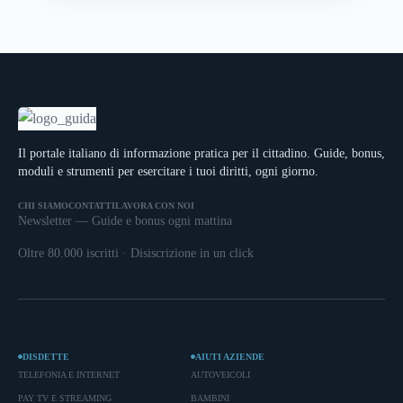
Il portale italiano di informazione pratica per il cittadino. Guide, bonus,
moduli e strumenti per esercitare i tuoi diritti, ogni giorno.
CHI SIAMO
CONTATTI
LAVORA CON NOI
Newsletter — Guide e bonus ogni mattina
Oltre 80.000 iscritti · Disiscrizione in un click
DISDETTE
AIUTI AZIENDE
TELEFONIA E INTERNET
AUTOVEICOLI
PAY TV E STREAMING
BAMBINI