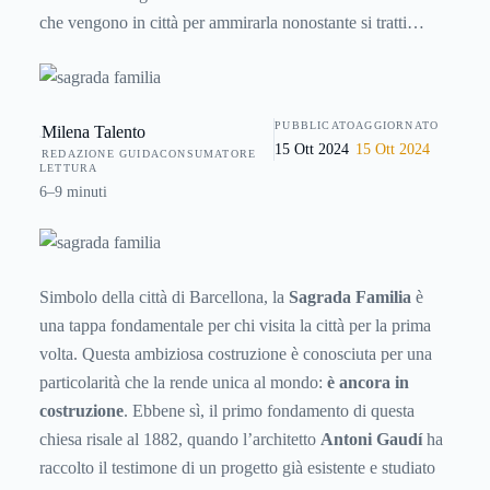
che vengono in città per ammirarla nonostante si tratti
dell’opera incompiuta più famosa di tutti i tempi. Parliamo
della Sagrada Familia, uno dei capolavori di Antoni Gaudì,
artista dallo stile unico al mondo, una chiesa in costruzione
PUBBLICATO
AGGIORNATO
Milena Talento
dalla storia molto singolare.
15 Ott 2024
15 Ott 2024
REDAZIONE GUIDACONSUMATORE
LETTURA
6–9 minuti
Simbolo della città di Barcellona, la
Sagrada Familia
è
una tappa fondamentale per chi visita la città per la prima
volta. Questa ambiziosa costruzione è conosciuta per una
particolarità che la rende unica al mondo:
è ancora in
costruzione
. Ebbene sì, il primo fondamento di questa
chiesa risale al 1882, quando l’architetto
Antoni Gaudí
ha
raccolto il testimone di un progetto già esistente e studiato