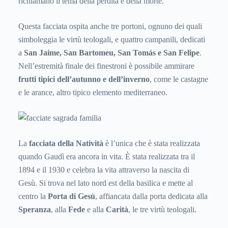
richiamano il tema della perdita e della morte.
Questa facciata ospita anche tre portoni, ognuno dei quali
simboleggia le virtù teologali, e quattro campanili, dedicati
a
San Jaime, San Bartomeu, San Tomás e San Felipe
.
Nell’estremità finale dei finestroni è possibile ammirare
frutti tipici dell’autunno e dell’inverno
, come le castagne
e le arance, altro tipico elemento mediterraneo.
La
facciata della Natività
è l’unica che è stata realizzata
quando Gaudì era ancora in vita. È stata realizzata tra il
1894 e il 1930 e celebra la vita attraverso la nascita di
Gesù. Si trova nel lato nord est della basilica e mette al
centro la
Porta di Gesù
, affiancata dalla porta dedicata alla
Speranza
, alla
Fede
e alla
Carità
, le tre virtù teologali.