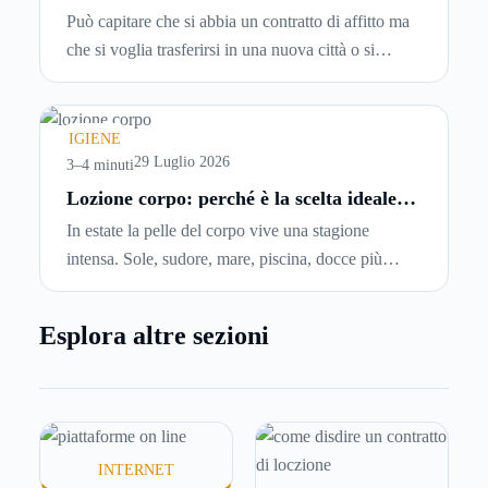
modo corretto ed efficace
Può capitare che si abbia un contratto di affitto ma
che si voglia trasferirsi in una nuova città o si
abbiano problemi a pagare il canone, per cui si
comincia a cercare un’altra abitazione: è legittimo
chiedersi se è possibile
disdire il contratto di
IGIENE
locazione
prima che scada. In questa guida
29 Luglio 2026
3–4 minuti
capiremo come inviare la disdetta per un contratto
Lozione corpo: perché è la scelta ideale
per idratare la pelle in estate
di affitto.
In estate la pelle del corpo vive una stagione
intensa. Sole, sudore, mare, piscina, docce più
frequenti e aria condizionata possono renderla
meno morbida, più disidratata o semplicemente
Esplora altre sezioni
meno confortevole. Eppure, proprio nei mesi caldi,
molte persone smettono di applicare prodotti
idratanti perché temono texture pesanti, appiccicose
o difficili da assorbire.
INTERNET