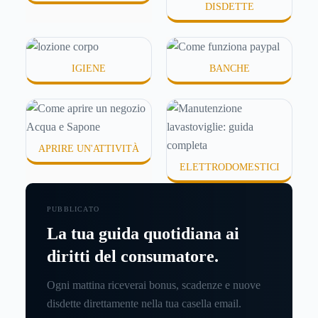
DISDETTE
IGIENE
BANCHE
APRIRE UN'ATTIVITÀ
ELETTRODOMESTICI
PUBBLICATO
La tua guida quotidiana ai
diritti del consumatore.
Ogni mattina riceverai bonus, scadenze e nuove
disdette direttamente nella tua casella email.