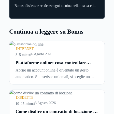
Bonus, disdette e scadenze ogni mattina nella tua casella.
Continua a leggere su Bonus
INTERNET
6 Agosto 2026
3–5 minuti
Piattaforme online: cosa controllare
prima di iscriversi e usare servizi in
Aprire un account online è diventato un gesto
tempo reale
automatico. Si inserisce un’email, si sceglie una
password, si accetta una serie di condizioni senza
leggerle davvero. Tutto avviene in pochi minuti,
spesso senza che ci si fermi a capire dove si sta
DISDETTE
entrando.
3 Agosto 2026
10–15 minuti
Come disdire un contratto di locazione in