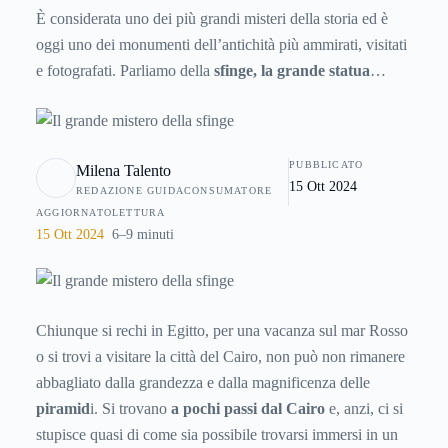
È considerata uno dei più grandi misteri della storia ed è
oggi uno dei monumenti dell’antichità più ammirati, visitati
e fotografati. Parliamo della
sfinge
, la grande statua
monumentale scolpita partendo da uno sperone di
roccia che si trova in Egitto, nella spianata di Giza, alle
porte del Cairo e a pochi passe dalla Grande Piramide.
PUBBLICATO
Milena Talento
Ecco qualche curiosità in proposito!
15 Ott 2024
REDAZIONE GUIDACONSUMATORE
AGGIORNATO
LETTURA
15 Ott 2024
6–9 minuti
Chiunque si rechi in Egitto, per una vacanza sul mar Rosso
o si trovi a visitare la città del Cairo, non può non rimanere
abbagliato dalla grandezza e dalla magnificenza delle
piramid
i. Si trovano
a pochi passi dal Cairo
e, anzi, ci si
stupisce quasi di come sia possibile trovarsi immersi in un