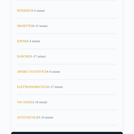
INTERNET
3–5 minuti
DISDETTE
10–15 minuti
IGIENE
3–4 minuti
BANCHE
11–17 minuti
APRIRE UN'ATTIVITÀ
4–6 minuti
ELETTRODOMESTICI
11–17 minuti
VACANZE
12–18 minuti
AUTOVEICOLI
13–19 minuti