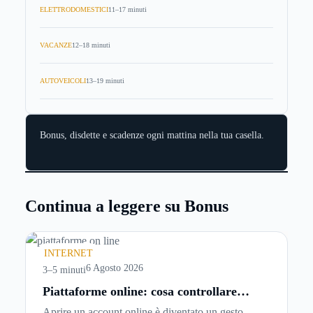
ELETTRODOMESTICI
11–17 minuti
VACANZE
12–18 minuti
AUTOVEICOLI
13–19 minuti
Bonus, disdette e scadenze ogni mattina nella tua casella.
Continua a leggere su Bonus
INTERNET
6 Agosto 2026
3–5 minuti
Piattaforme online: cosa controllare
prima di iscriversi e usare servizi in
Aprire un account online è diventato un gesto