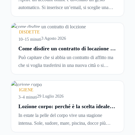
tempo reale
automatico. Si inserisce un’email, si sceglie una
password, si accetta una serie di condizioni senza
leggerle davvero. Tutto avviene in pochi minuti,
spesso senza che ci si fermi a capire dove si sta
DISDETTE
entrando.
3 Agosto 2026
10–15 minuti
Come disdire un contratto di locazione in
modo corretto ed efficace
Può capitare che si abbia un contratto di affitto ma
che si voglia trasferirsi in una nuova città o si
abbiano problemi a pagare il canone, per cui si
comincia a cercare un’altra abitazione: è legittimo
chiedersi se è possibile
disdire il contratto di
IGIENE
locazione
prima che scada. In questa guida
29 Luglio 2026
3–4 minuti
capiremo come inviare la disdetta per un contratto
Lozione corpo: perché è la scelta ideale
per idratare la pelle in estate
di affitto.
In estate la pelle del corpo vive una stagione
intensa. Sole, sudore, mare, piscina, docce più
frequenti e aria condizionata possono renderla