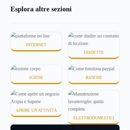
meno morbida, più disidratata o semplicemente
Esplora altre sezioni
meno confortevole. Eppure, proprio nei mesi caldi,
molte persone smettono di applicare prodotti
idratanti perché temono texture pesanti, appiccicose
o difficili da assorbire.
INTERNET
DISDETTE
IGIENE
BANCHE
APRIRE UN'ATTIVITÀ
ELETTRODOMESTICI