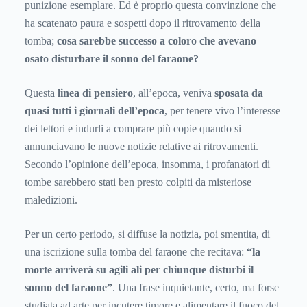
punizione esemplare. Ed è proprio questa convinzione che
ha scatenato paura e sospetti dopo il ritrovamento della
tomba;
cosa sarebbe successo a coloro che avevano
osato disturbare il sonno del faraone?
Questa
linea di pensiero
, all’epoca, veniva
sposata da
quasi tutti i giornali dell’epoca
, per tenere vivo l’interesse
dei lettori e indurli a comprare più copie quando si
annunciavano le nuove notizie relative ai ritrovamenti.
Secondo l’opinione dell’epoca, insomma, i profanatori di
tombe sarebbero stati ben presto colpiti da misteriose
maledizioni.
Per un certo periodo, si diffuse la notizia, poi smentita, di
una iscrizione sulla tomba del faraone che recitava:
“la
morte arriverà su agili ali per chiunque disturbi il
sonno del faraone”
. Una frase inquietante, certo, ma forse
studiata ad arte per incutere timore e alimentare il fuoco del