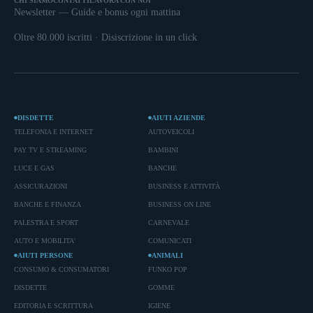
CHI SIAMO
CONTATTI
LAVORA CON NOI
Newsletter — Guide e bonus ogni mattina
Oltre 80.000 iscritti · Disiscrizione in un click
DISDETTE
AIUTI AZIENDE
TELEFONIA E INTERNET
AUTOVEICOLI
PAY TV E STREAMING
BAMBINI
LUCE E GAS
BANCHE
ASSICURAZIONI
BUSINESS E ATTIVITÀ
BANCHE E FINANZA
BUSINESS ON LINE
PALESTRA E SPORT
CARNEVALE
AUTO E MOBILITA'
COMUNICATI
AIUTI PERSONE
ANIMALI
CONSUMO & CONSUMATORI
FUNKO POP
DISDETTE
GOMME
EDITORIA E SCRITTURA
IGIENE