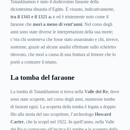
Tutankhamon è stato il dodicesimo faraone della
diciottesima dinastia d’Egitto. È vissuto, indicativamente,
tra il 1341 e il 1321 a. c
ed è tristemente noto come il
faraone che
morì a meno di vent’anni
. Nel corso degli
anni sono state diverse le interpretazioni della sua morte;
c’era chi sosteneva che fosse stato assassinato e chi, invece,
sostenne, grazie ad alcune analisi effettuate sullo scheletro
ritrovato, che morì a causa di una frattura al femore che lo
portò a contrarre il tetano.
La tomba del faraone
La tomba di Tutankhamon si trova nella
Valle dei Re
, dove
sono state scoperte, nel corso degli anni, numerose tombe
di faraoni egizi. La scoperta della tomba è legata a doppio
filo alla storia del suo scopritore, l’archeologo
Howard
Carter
, che la scoprì nel 1922. In quell’anno, nella Valle
dei Re si contavano all’incirca 61 tombe e la scoperta della