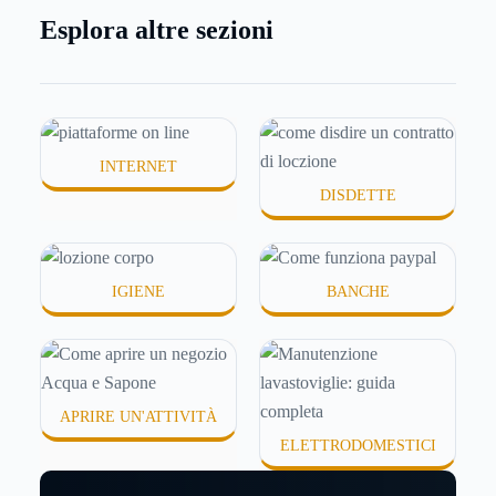
meno morbida, più disidratata o semplicemente
Esplora altre sezioni
meno confortevole. Eppure, proprio nei mesi caldi,
molte persone smettono di applicare prodotti
idratanti perché temono texture pesanti, appiccicose
o difficili da assorbire.
INTERNET
DISDETTE
IGIENE
BANCHE
APRIRE UN'ATTIVITÀ
ELETTRODOMESTICI