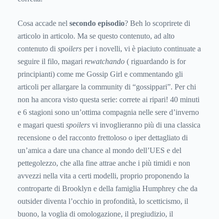
Cosa accade nel
secondo episodio
? Beh lo scoprirete di
articolo in articolo. Ma se questo contenuto, ad alto
contenuto di
spoilers
per i novelli, vi è piaciuto continuate a
seguire il filo, magari
rewatchando
( riguardando is for
principianti) come me Gossip Girl e commentando gli
articoli per allargare la community di “gossippari”. Per chi
non ha ancora visto questa serie: correte ai ripari! 40 minuti
e 6 stagioni sono un’ottima compagnia nelle sere d’inverno
e magari questi
spoilers
vi invoglieranno più di una classica
recensione o del racconto frettoloso o iper dettagliato di
un’amica a dare una chance al mondo dell’UES e del
pettegolezzo, che alla fine attrae anche i più timidi e non
avvezzi nella vita a certi modelli, proprio proponendo la
controparte di Brooklyn e della famiglia Humphrey che da
outsider diventa l’occhio in profondità, lo scetticismo, il
buono, la voglia di omologazione, il pregiudizio, il