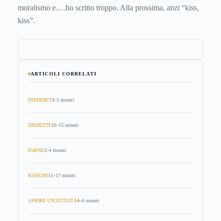
moralismo e….ho scritto troppo. Alla prossima, anzi “kiss,
kiss”.
ARTICOLI CORRELATI
INTERNET
3–5 minuti
DISDETTE
10–15 minuti
IGIENE
3–4 minuti
BANCHE
11–17 minuti
APRIRE UN'ATTIVITÀ
4–6 minuti