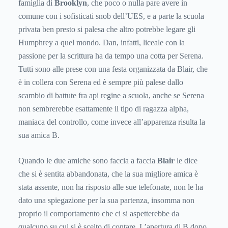
famiglia di
Brooklyn
, che poco o nulla pare avere in
comune con i sofisticati snob dell’UES, e a parte la scuola
privata ben presto si palesa che altro potrebbe legare gli
Humphrey a quel mondo. Dan, infatti, liceale con la
passione per la scrittura ha da tempo una cotta per Serena.
Tutti sono alle prese con una festa organizzata da Blair, che
è in collera con Serena ed è sempre più palese dallo
scambio di battute fra api regine a scuola, anche se Serena
non sembrerebbe esattamente il tipo di ragazza alpha,
maniaca del controllo, come invece all’apparenza risulta la
sua amica B.
Quando le due amiche sono faccia a faccia
Blair
le dice
che si è sentita abbandonata, che la sua migliore amica è
stata assente, non ha risposto alle sue telefonate, non le ha
dato una spiegazione per la sua partenza, insomma non
proprio il comportamento che ci si aspetterebbe da
qualcuno su cui si è scelto di contare. L’apertura di B dopo