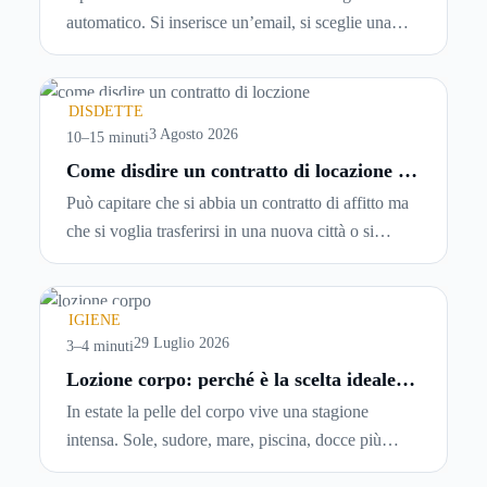
tempo reale
automatico. Si inserisce un’email, si sceglie una
password, si accetta una serie di condizioni senza
leggerle davvero. Tutto avviene in pochi minuti,
spesso senza che ci si fermi a capire dove si sta
DISDETTE
entrando.
3 Agosto 2026
10–15 minuti
Come disdire un contratto di locazione in
modo corretto ed efficace
Può capitare che si abbia un contratto di affitto ma
che si voglia trasferirsi in una nuova città o si
abbiano problemi a pagare il canone, per cui si
comincia a cercare un’altra abitazione: è legittimo
chiedersi se è possibile
disdire il contratto di
IGIENE
locazione
prima che scada. In questa guida
29 Luglio 2026
3–4 minuti
capiremo come inviare la disdetta per un contratto
Lozione corpo: perché è la scelta ideale
per idratare la pelle in estate
di affitto.
In estate la pelle del corpo vive una stagione
intensa. Sole, sudore, mare, piscina, docce più
frequenti e aria condizionata possono renderla