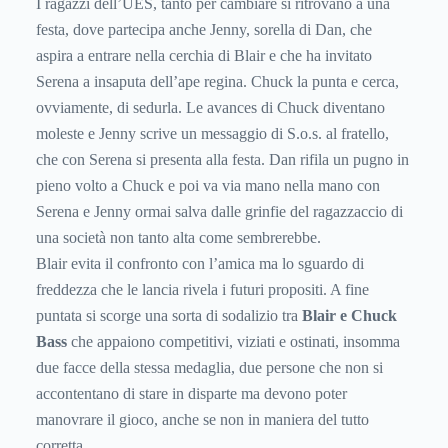
I ragazzi dell’UES, tanto per cambiare si ritrovano a una
festa, dove partecipa anche Jenny, sorella di Dan, che
aspira a entrare nella cerchia di Blair e che ha invitato
Serena a insaputa dell’ape regina. Chuck la punta e cerca,
ovviamente, di sedurla. Le avances di Chuck diventano
moleste e Jenny scrive un messaggio di S.o.s. al fratello,
che con Serena si presenta alla festa. Dan rifila un pugno in
pieno volto a Chuck e poi va via mano nella mano con
Serena e Jenny ormai salva dalle grinfie del ragazzaccio di
una società non tanto alta come sembrerebbe.
Blair evita il confronto con l’amica ma lo sguardo di
freddezza che le lancia rivela i futuri propositi. A fine
puntata si scorge una sorta di sodalizio tra
Blair e Chuck
Bass
che appaiono competitivi, viziati e ostinati, insomma
due facce della stessa medaglia, due persone che non si
accontentano di stare in disparte ma devono poter
manovrare il gioco, anche se non in maniera del tutto
corretta.