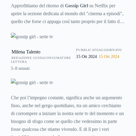
Approfittiamo del ritorno di
Gossip Girl
su Netflix per
aprire la sezione dedicata al mondo del "cinema a episodi",
quello che forse ci appaga così tanto proprio per il fatto di
non finire dopo due ore, ma magari di durare dai venti ai
quaranta minuti, rendendoci più semplice trovare il tempo
per la visione, o assolutamente impossibile evitare di
PUBBLICATO
AGGIORNATO
Milena Talento
smettere di fare clic su prossimo episodio per la curiosità di
15 Ott 2024
15 Ott 2024
REDAZIONE GUIDACONSUMATORE
sapere, sentendo la sicurezza che pure maratonando
LETTURA
abbastanza velocemente, avremmo sicuramente per 3 o 4
5–8 minuti
giorni un impegno costante.
Che poi l’impegno costante, significa anche un argomento
fisso, anche nel gergo quotidiano, tra un amico cerchiamo
di corrompere a iniziare la nostra serie tv del momento e un
bisogno di sfogo come se quello che vedessimo in parte
fosse qualcosa che stiamo vivendo. E di lì per i veri