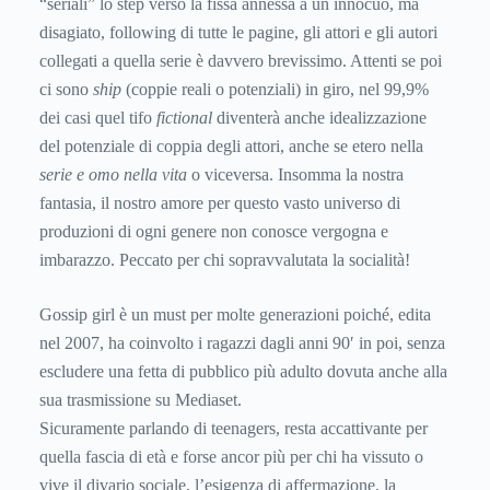
“seriali” lo step verso la fissa annessa a un innocuo, ma
disagiato, following di tutte le pagine, gli attori e gli autori
collegati a quella serie è davvero brevissimo. Attenti se poi
ci sono
ship
(coppie reali o potenziali) in giro, nel 99,9%
dei casi quel tifo
fictional
diventerà anche idealizzazione
del potenziale di coppia degli attori, anche se etero nella
serie e omo nella vita
o viceversa. Insomma la nostra
fantasia, il nostro amore per questo vasto universo di
produzioni di ogni genere non conosce vergogna e
imbarazzo. Peccato per chi sopravvalutata la socialità!
Gossip girl è un must per molte generazioni poiché, edita
nel 2007, ha coinvolto i ragazzi dagli anni 90′ in poi, senza
escludere una fetta di pubblico più adulto dovuta anche alla
sua trasmissione su Mediaset.
Sicuramente parlando di teenagers, resta accattivante per
quella fascia di età e forse ancor più per chi ha vissuto o
vive il divario sociale, l’esigenza di affermazione, la