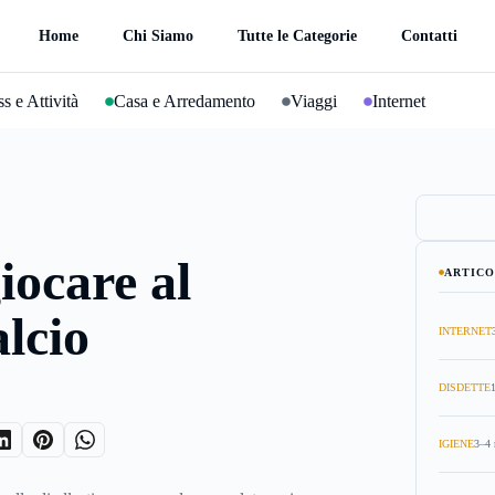
Home
Chi Siamo
Tutte le Categorie
Contatti
s e Attività
Casa e Arredamento
Viaggi
Internet
ocare al
ARTICO
lcio
INTERNET
DISDETTE
IGIENE
3–4 