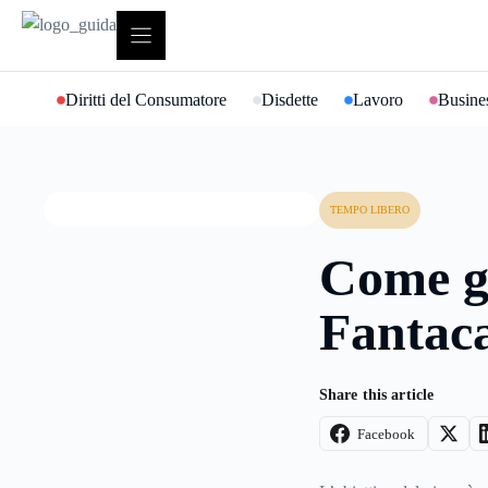
Vai
al
contenuto
Diritti del Consumatore
Disdette
Lavoro
Busines
TEMPO LIBERO
Come gi
Fantaca
Share this article
Facebook