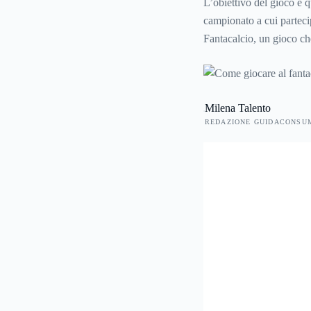
L’obiettivo del gioco è q
campionato a cui partecip
Fantacalcio, un gioco ch
calcio. Ecco allora come 
Milena Talento
REDAZIONE GUIDACONSU