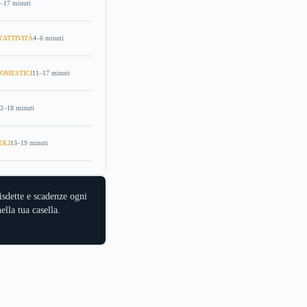
–17 minuti
'ATTIVITÀ
4–6 minuti
OMESTICI
11–17 minuti
2–18 minuti
OLI
13–19 minuti
isdette e scadenze ogni
ella tua casella.