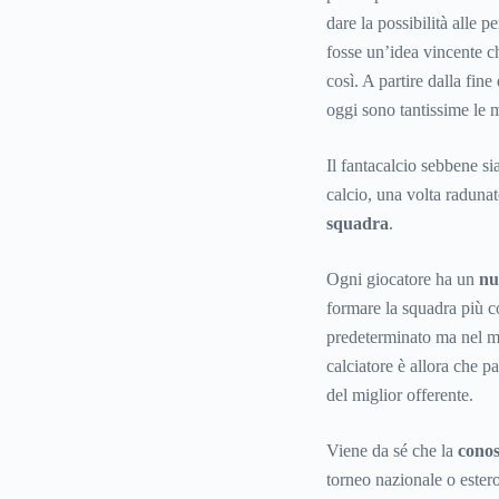
dare la possibilità alle p
fosse un’idea vincente c
così. A partire dalla fine
oggi sono tantissime le mo
Il fantacalcio sebbene si
calcio, una volta raduna
squadra
.
Ogni giocatore ha un
nu
formare la squadra più c
predeterminato ma nel mo
calciatore è allora che p
del miglior offerente.
Viene da sé che la
conos
torneo nazionale o estero