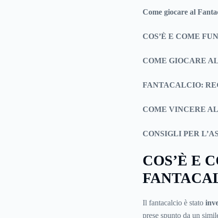
Come giocare al Fanta
COS’È E COME FU
COME GIOCARE A
FANTACALCIO: R
COME VINCERE AL
CONSIGLI PER L’A
COS’È E 
FANTACA
Il fantacalcio è stato
inv
prese spunto da un simil