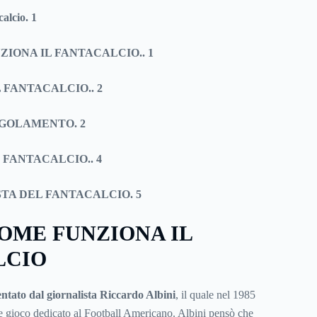
calcio
.
1
NZIONA IL FANTACALCIO
..
1
L FANTACALCIO
..
2
EGOLAMENTO
.
2
 FANTACALCIO
..
4
STA DEL FANTACALCIO
.
5
COME FUNZIONA IL
LCIO
entato dal giornalista Riccardo Albini
, il quale nel 1985
e gioco dedicato al Football Americano. Albini pensò che