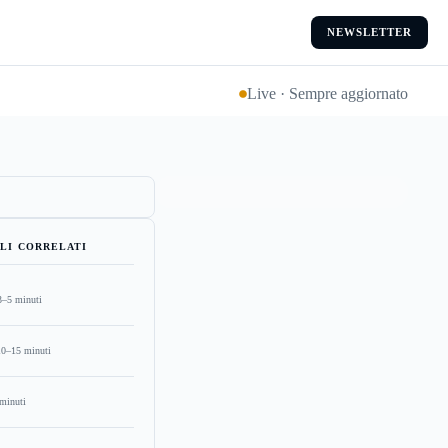
NEWSLETTER
Live · Sempre aggiornato
LI CORRELATI
3–5 minuti
10–15 minuti
minuti