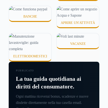
BANCHE
APRIRE UN'ATTIVITÀ
VACANZE
ELETTRODOMESTICI
PUBBLICATO
La tua guida quotidiana ai
diritti del consumatore.
Ogni mattina riceverai bonus, scadenze e nuove
disdette direttamente nella tua casella email.