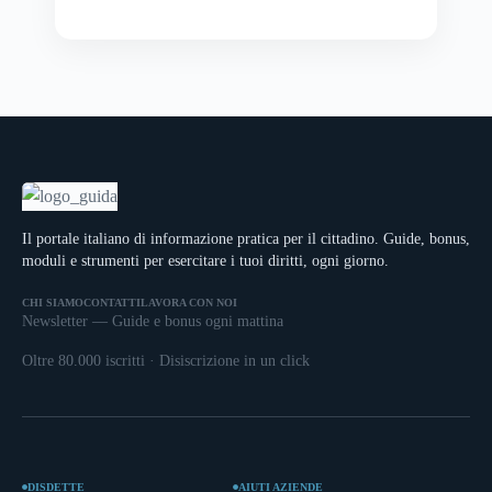
Il portale italiano di informazione pratica per il cittadino. Guide, bonus,
moduli e strumenti per esercitare i tuoi diritti, ogni giorno.
CHI SIAMO
CONTATTI
LAVORA CON NOI
Newsletter — Guide e bonus ogni mattina
Oltre 80.000 iscritti · Disiscrizione in un click
DISDETTE
AIUTI AZIENDE