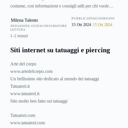
costume, con informazioni e consigli utili per chi vuole
conoscere origini e storia della pratica del tauaggio e del
PUBBLICATO
AGGIORNATO
Milena Talento
piercing, chi vuole approfondire tecniche e stili e chi
15 Ott 2024
15 Ott 2024
REDAZIONE GUIDACONSUMATORE
desidera conoscere le precauzioni per evitare inconvenienti
LETTURA
e problemi di salute
1–2 minuti
Siti internet su tatuaggi e piercing
Arte del corpo
www.artedelcorpo.com
Un bellissimo sito dedicato al mondo dei tatuaggi
Tatuatori.it
www.tatuatori.it
Sito molto ben fatto sui tatuaggi
Tatuatori.com
www.tatuatori.com