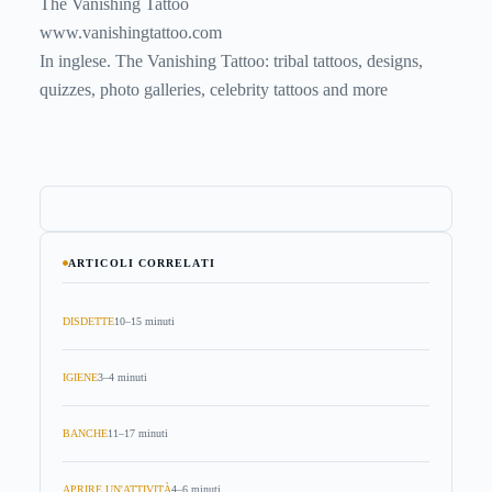
The Vanishing Tattoo
www.vanishingtattoo.com
In inglese. The Vanishing Tattoo: tribal tattoos, designs,
quizzes, photo galleries, celebrity tattoos and more
ARTICOLI CORRELATI
DISDETTE
10–15 minuti
IGIENE
3–4 minuti
BANCHE
11–17 minuti
APRIRE UN'ATTIVITÀ
4–6 minuti