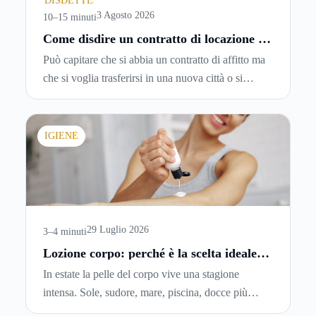
DISDETTE
3 Agosto 2026
10–15 minuti
Come disdire un contratto di locazione in
modo corretto ed efficace
Può capitare che si abbia un contratto di affitto ma
che si voglia trasferirsi in una nuova città o si
abbiano problemi a pagare il canone, per cui si
comincia a cercare un’altra abitazione: è legittimo
chiedersi se è possibile
disdire il contratto di
IGIENE
locazione
prima che scada. In questa guida
capiremo come inviare la disdetta per un contratto
di affitto.
29 Luglio 2026
3–4 minuti
Lozione corpo: perché è la scelta ideale
per idratare la pelle in estate
In estate la pelle del corpo vive una stagione
intensa. Sole, sudore, mare, piscina, docce più
frequenti e aria condizionata possono renderla