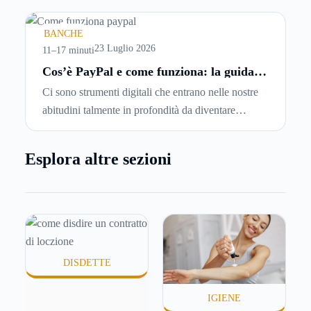
meno morbida, più disidratata o semplicemente
meno confortevole. Eppure, proprio nei mesi caldi,
BANCHE
molte persone smettono di applicare prodotti
23 Luglio 2026
11–17 minuti
idratanti perché temono texture pesanti, appiccicose
Cos’è PayPal e come funziona: la guida
completa aggiornata per venditori e
o difficili da assorbire.
Ci sono strumenti digitali che entrano nelle nostre
privati
abitudini talmente in profondità da diventare
riferimenti assoluti. PayPal è uno di questi. Lo usi
per comprare su Amazon, per pagare un corso
Esplora altre sezioni
online, per mandare venti euro a un amico. Ma se ti
chiedi esattamente cosa succede dietro quella
schermata (e soprattutto quanto ti costa davvero)
probabilmente non hai una risposta precisa su come
funziona PayPal.
DISDETTE
IGIENE