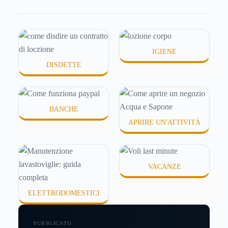
chiedi esattamente cosa succede dietro quella
schermata (e soprattutto quanto ti costa davvero)
probabilmente non hai una risposta precisa su come
funziona PayPal.
IGIENE
DISDETTE
BANCHE
APRIRE UN'ATTIVITÀ
VACANZE
ELETTRODOMESTICI
PUBBLICATO