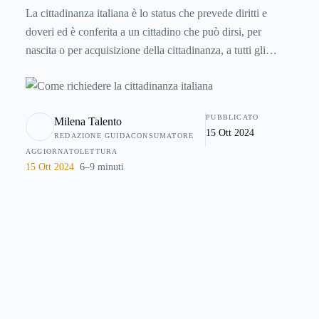
La cittadinanza italiana è lo status che prevede diritti e
doveri ed è conferita a un cittadino che può dirsi, per
nascita o per acquisizione della cittadinanza, a tutti gli
effetti cittadino italiano. Ma come richiedere la cittadinanza
italiana e quali sono le norme che la disciplinano? Ecco
allora tutto quello che c’è da sapere in merito.
PUBBLICATO
Milena Talento
15 Ott 2024
REDAZIONE GUIDACONSUMATORE
AGGIORNATO
LETTURA
15 Ott 2024
6–9 minuti