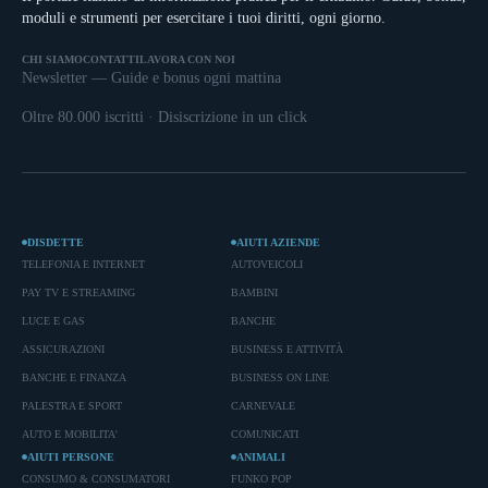
moduli e strumenti per esercitare i tuoi diritti, ogni giorno.
CHI SIAMO
CONTATTI
LAVORA CON NOI
Newsletter — Guide e bonus ogni mattina
Oltre 80.000 iscritti · Disiscrizione in un click
DISDETTE
AIUTI AZIENDE
TELEFONIA E INTERNET
AUTOVEICOLI
PAY TV E STREAMING
BAMBINI
LUCE E GAS
BANCHE
ASSICURAZIONI
BUSINESS E ATTIVITÀ
BANCHE E FINANZA
BUSINESS ON LINE
PALESTRA E SPORT
CARNEVALE
AUTO E MOBILITA'
COMUNICATI
AIUTI PERSONE
ANIMALI
CONSUMO & CONSUMATORI
FUNKO POP