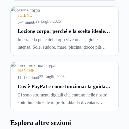
comincia a cercare un’altra abitazione: è legittimo
chiedersi se è possibile
disdire il contratto di
IGIENE
locazione
prima che scada. In questa guida
29 Luglio 2026
3–4 minuti
capiremo come inviare la disdetta per un contratto
Lozione corpo: perché è la scelta ideale
per idratare la pelle in estate
di affitto.
In estate la pelle del corpo vive una stagione
intensa. Sole, sudore, mare, piscina, docce più
frequenti e aria condizionata possono renderla
meno morbida, più disidratata o semplicemente
meno confortevole. Eppure, proprio nei mesi caldi,
BANCHE
molte persone smettono di applicare prodotti
23 Luglio 2026
11–17 minuti
idratanti perché temono texture pesanti, appiccicose
Cos’è PayPal e come funziona: la guida
completa aggiornata per venditori e
o difficili da assorbire.
Ci sono strumenti digitali che entrano nelle nostre
privati
abitudini talmente in profondità da diventare
riferimenti assoluti. PayPal è uno di questi. Lo usi
per comprare su Amazon, per pagare un corso
Esplora altre sezioni
online, per mandare venti euro a un amico. Ma se ti