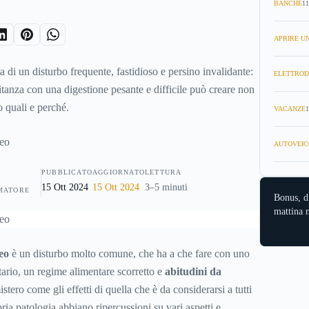
BANCHE
11
APRIRE UN
ta di un disturbo frequente, fastidioso e persino invalidante:
ELETTROD
itanza con una digestione pesante e difficile può creare non
 quali e perché.
VACANZE
1
AUTOVEIC
PUBBLICATO
AGGIORNATO
LETTURA
15 Ott 2024
15 Ott 2024
3–5 minuti
MATORE
Bonus, d
mattina n
eo
è un disturbo molto comune, che ha a che fare con uno
ntario, un regime alimentare scorretto e
abitudini da
stero come gli effetti di quella che è da considerarsi a tutti
pria patologia abbiano ripercussioni su vari aspetti e