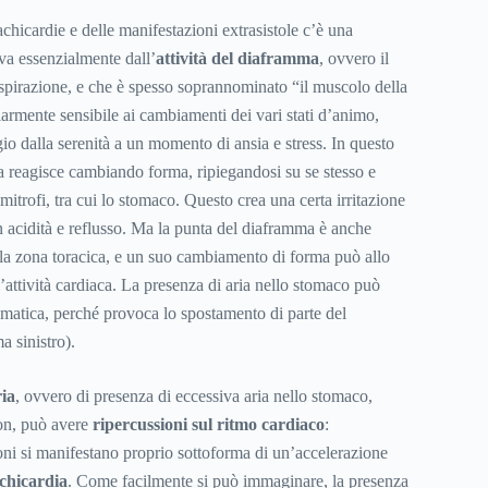
chicardie e delle manifestazioni extrasistole c’è una
iva essenzialmente dall’
attività del diaframma
, ovvero il
spirazione, e che è spesso soprannominato “il muscolo della
larmente sensibile ai cambiamenti dei vari stati d’animo,
io dalla serenità a un momento di ansia e stress. In questo
ma reagisce cambiando forma, ripiegandosi su se stesso e
mitrofi, tra cui lo stomaco. Questo crea una certa irritazione
in acidità e reflusso. Ma la punta del diaframma è anche
lla zona toracica, e un suo cambiamento di forma può allo
l’attività cardiaca. La presenza di aria nello stomaco può
matica, perché provoca lo spostamento di parte del
 sinistro).
ia
, ovvero di presenza di eccessiva aria nello stomaco,
lon, può avere
ripercussioni sul ritmo cardiaco
:
ioni si manifestano proprio sottoforma di un’accelerazione
chicardia
. Come facilmente si può immaginare, la presenza