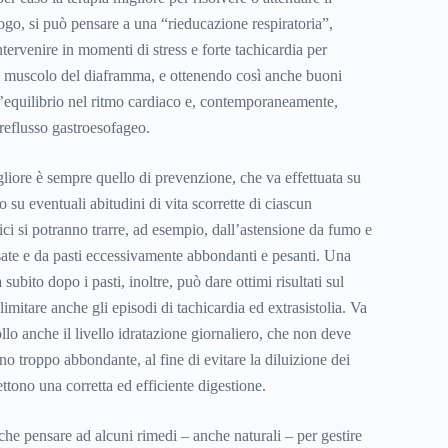
go, si può pensare a una “rieducazione respiratoria”,
ntervenire in momenti di stress e forte tachicardia per
 il muscolo del diaframma, e ottenendo così anche buoni
ll’equilibrio nel ritmo cardiaco e, contemporaneamente,
 reflusso gastroesofageo.
gliore è sempre quello di prevenzione, che va effettuata su
su eventuali abitudini di vita scorrette di ciascun
ci si potranno trarre, ad esempio, dall’astensione da fumo e
sate e da pasti eccessivamente abbondanti e pesanti. Una
a
subito dopo i pasti, inoltre, può dare ottimi risultati sul
limitare anche gli episodi di tachicardia ed extrasistolia. Va
llo anche il livello
idratazione
giornaliero, che non deve
o troppo abbondante, al fine di evitare la diluizione dei
ttono una corretta ed efficiente digestione.
che pensare ad alcuni rimedi – anche naturali – per gestire