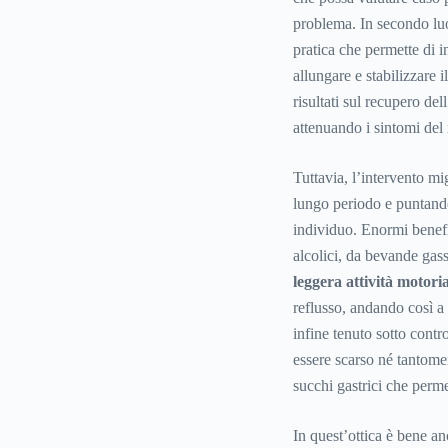
problema. In secondo luo
pratica che permette di i
allungare e stabilizzare
risultati sul recupero de
attenuando i sintomi del
Tuttavia, l’intervento mi
lungo periodo e puntando 
individuo. Enormi benefi
alcolici, da bevande gas
leggera attività motori
reflusso, andando così a 
infine tenuto sotto contro
essere scarso né tantomen
succhi gastrici che perme
In quest’ottica è bene an