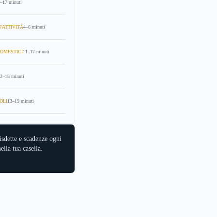
–17 minuti
'ATTIVITÀ
4–6 minuti
OMESTICI
11–17 minuti
2–18 minuti
OLI
13–19 minuti
isdette e scadenze ogni
ella tua casella.