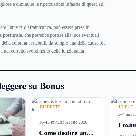
gliore e diminuire le ripercussioni infauste di questi sul
are l’attività diaframmatica, può essere presa in
ta posturale
, che potrebbe portare alla luce eventuali
 della colonna vertebrali, da sempre una delle cause più
i nel corretto svolgimento delle funzionalità
leggere su Bonus
DISDETTE
IGIENE
3–4 minut
10–15 minuti
3 Agosto 2026
Lozio
Come disdire un
perché
In estate 