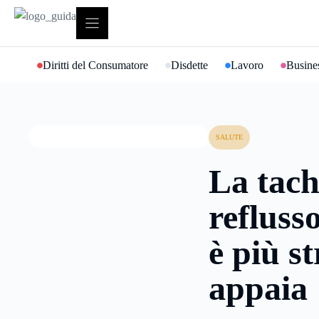
Vai
al
contenuto
Diritti del Consumatore
Disdette
Lavoro
Busines
SALUTE
La tach
reflusso
è più s
appaia