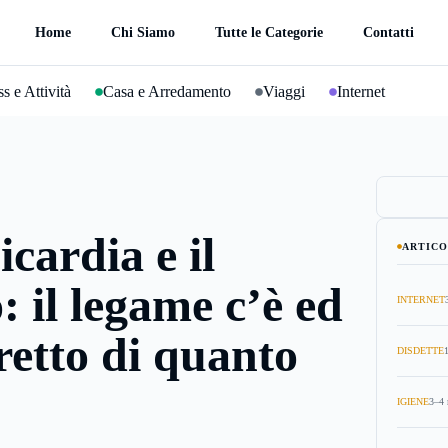
Home
Chi Siamo
Tutte le Categorie
Contatti
s e Attività
Casa e Arredamento
Viaggi
Internet
icardia e il
ARTICO
: il legame c’è ed
INTERNET
tretto di quanto
DISDETTE
IGIENE
3–4 