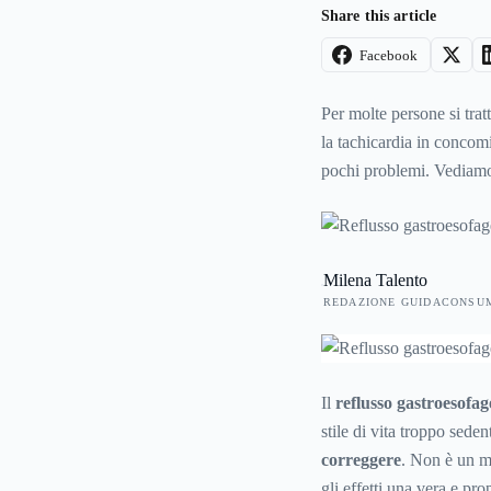
Share this article
Facebook
Per molte persone si trat
la tachicardia in concom
pochi problemi. Vediamo
Milena Talento
REDAZIONE GUIDACONSU
Il
reflusso gastroesofag
stile di vita troppo sede
correggere
. Non è un mi
gli effetti una vera e pro