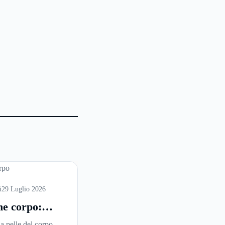
i
29 Luglio 2026
ne corpo:
 è la scelta
la pelle del corpo