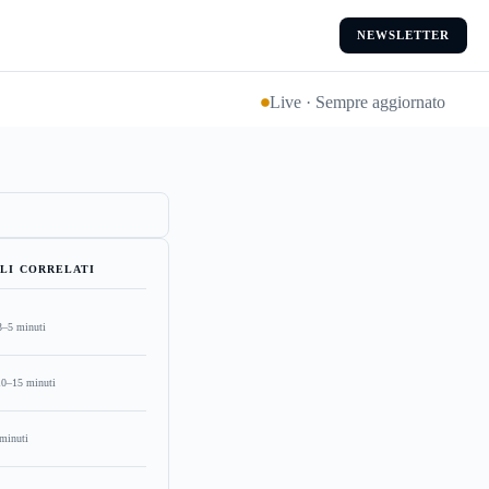
NEWSLETTER
Live · Sempre aggiornato
LI CORRELATI
3–5 minuti
10–15 minuti
minuti