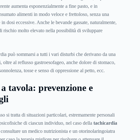
gerente aumenta esponenzialmente a fine pasto, e in
nsumato alimenti in modo veloce e frettoloso, senza una
 in dosi eccessive. Anche le bevande gassate, naturalmente,
i rischio molto elevato nella possibilità di sviluppare
dia può sommarsi a tutti i vari disturbi che derivano da una
i, oltre al reflusso gastroesofageo, anche dolore di stomaco,
onnolenza, tosse e senso di oppressione al petto, ecc.
a tavola: prevenzione e
gli
 si tratta di situazioni particolari, estremamente personali
 psicofisiche di ciascun individuo, nel caso della
tachicardia
consultare un medico nutrizionista e un otorinolaringoiatra
er caso la terapia migliore per risolvere o attenuare il