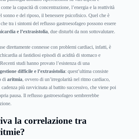
come la capacità di concentrazione, l’energia e la reattività
del sonno e del riposo, il benessere psicofisico. Quel che è
 che tra i sintomi del reflusso gastroesofageo possono essere
icardia e l’extrasistolia
, due disturbi da non sottovalutare.
e direttamente connesse con problemi cardiaci, infatti, è
chicardia ai fastidiosi episodi di acidità di stomaco e
 Recenti studi hanno provato l’esistenza di una
estione difficile e l’extrasistolia
: quest’ultima consiste
o di
aritmia
, ovvero di un’irregolarità nel ritmo cardiaco,
cadenza più ravvicinata al battito successivo, che viene poi
opria pausa. Il reflusso gastroesofageo sembrerebbe
zione.
va la correlazione tra
ritmie?