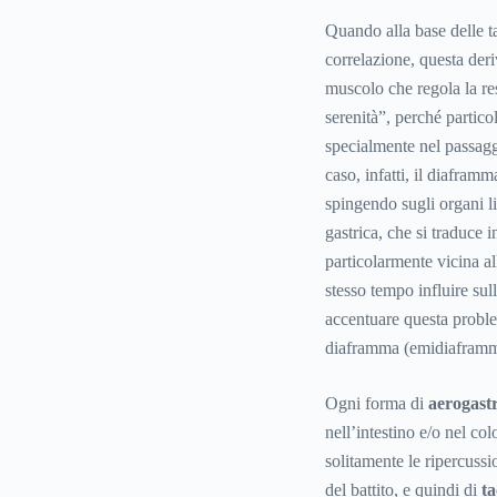
Quando alla base delle ta
correlazione, questa der
muscolo che regola la re
serenità”, perché partico
specialmente nel passagg
caso, infatti, il diafram
spingendo sugli organi li
gastrica, che si traduce 
particolarmente vicina a
stesso tempo influire sul
accentuare questa proble
diaframma (emidiaframma
Ogni forma di
aerogastr
nell’intestino e/o nel co
solitamente le ripercuss
del battito, e quindi di
ta