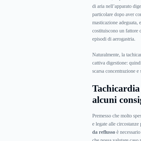
di aria nell’apparato di
particolare dopo aver co
masticazione adeguata, e
costituiscono un fattore d
episodi di aerogastria.
Naturalmente, la tachicar
cattiva digestione: quind
scarsa concentrazione e s
Tachicardia 
alcuni consi
Premesso che molto spesso
e legate alle circostanze
da reflusso
è necessario 
che possa valutare caso p