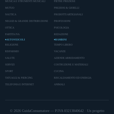
MUSICA E STRUMENTI MUSICALI
PIETRE PREZIOSE
MUTUO
PREZIOSI & GIOIELLI
NAUTICA
PRODOTTI ARTIGIANALI
NEGOZI & GRANDE DISTRIBUZIONE
PROFESSIONI
OTTICA
PSICOLOGIA
PARTITA IVA
REDAZIONE
AUTOVEICOLI
BAMBINI
RELIGIONE
TEMPO LIBERO
RISPARMIO
VACANZE
SALUTE
AZIENDE ARREDAMENTO
SERVIZI
COSTRUZIONE E MATERIALI
SPORT
CUCINA
TATUAGGI & PIERCING
RISCALDAMENTO ED ENERGIA
TELEFONIA E INTERNET
ANIMALI
© 2026 GuidaConsumatore — P.IVA 03213840642 · Un progetto