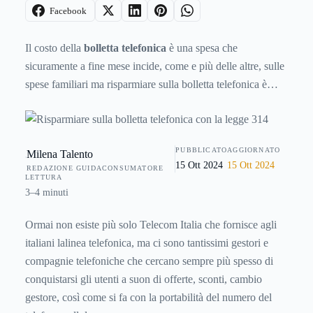
Facebook
Il costo della
bolletta telefonica
è una spesa che
sicuramente a fine mese incide, come e più delle altre, sulle
spese familiari ma risparmiare sulla bolletta telefonica è
possibile, non solo grazie alla concorrenza tra operatori di
telefonia fissa, ma anche grazie alle agevolazioni previste
dalla
legge 314.
PUBBLICATO
AGGIORNATO
Milena Talento
15 Ott 2024
15 Ott 2024
REDAZIONE GUIDACONSUMATORE
LETTURA
3–4 minuti
Ormai non esiste più solo Telecom Italia che fornisce agli
italiani lalinea telefonica, ma ci sono tantissimi gestori e
compagnie telefoniche che cercano sempre più spesso di
conquistarsi gli utenti a suon di offerte, sconti, cambio
gestore, così come si fa con la portabilità del numero del