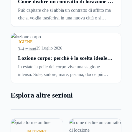
Come disdire un contratto di locazione in
modo corretto ed efficace
Può capitare che si abbia un contratto di affitto ma
che si voglia trasferirsi in una nuova città o si
abbiano problemi a pagare il canone, per cui si
comincia a cercare un’altra abitazione: è legittimo
chiedersi se è possibile
disdire il contratto di
IGIENE
locazione
prima che scada. In questa guida
29 Luglio 2026
3–4 minuti
capiremo come inviare la disdetta per un contratto
Lozione corpo: perché è la scelta ideale
per idratare la pelle in estate
di affitto.
In estate la pelle del corpo vive una stagione
intensa. Sole, sudore, mare, piscina, docce più
frequenti e aria condizionata possono renderla
meno morbida, più disidratata o semplicemente
Esplora altre sezioni
meno confortevole. Eppure, proprio nei mesi caldi,
molte persone smettono di applicare prodotti
idratanti perché temono texture pesanti, appiccicose
o difficili da assorbire.
INTERNET