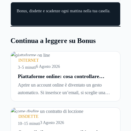
Bonus, disdette e scadenze ogni mattina nella tua casella.
Continua a leggere su Bonus
INTERNET
6 Agosto 2026
3–5 minuti
Piattaforme online: cosa controllare
prima di iscriversi e usare servizi in
Aprire un account online è diventato un gesto
tempo reale
automatico. Si inserisce un’email, si sceglie una
password, si accetta una serie di condizioni senza
leggerle davvero. Tutto avviene in pochi minuti,
spesso senza che ci si fermi a capire dove si sta
DISDETTE
entrando.
3 Agosto 2026
10–15 minuti