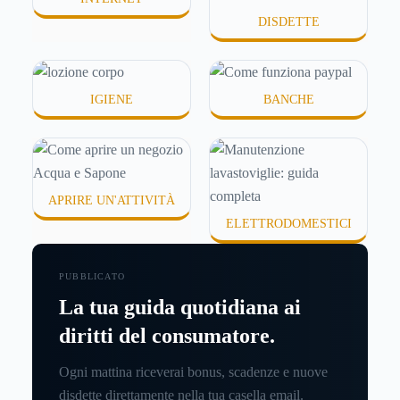
DISDETTE
IGIENE
BANCHE
APRIRE UN'ATTIVITÀ
ELETTRODOMESTICI
PUBBLICATO
La tua guida quotidiana ai
diritti del consumatore.
Ogni mattina riceverai bonus, scadenze e nuove
disdette direttamente nella tua casella email.