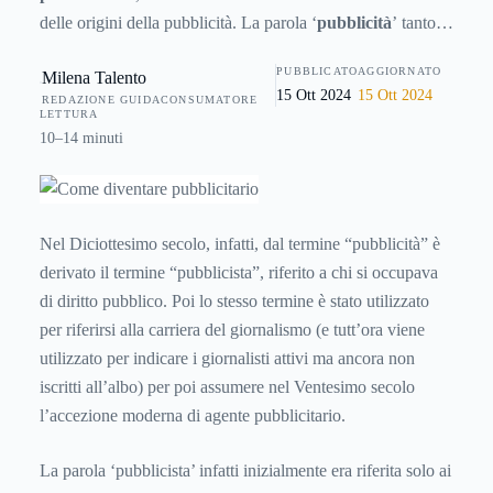
delle origini della pubblicità. La parola ‘
pubblicità
’ tanto
utilizzata ai nostri giorni proviene infatti dal termine latino
PUBBLICATO
AGGIORNATO
Milena Talento
publicus
, ossia pubblico, usato all'inizio per lo più in ampo
15 Ott 2024
15 Ott 2024
REDAZIONE GUIDACONSUMATORE
giuridico: il senso commerciale inizia a diffondersi solo agli
LETTURA
inizi del XIX secolo.
10–14 minuti
Nel Diciottesimo secolo, infatti, dal termine “pubblicità” è
derivato il termine “pubblicista”, riferito a chi si occupava
di diritto pubblico. Poi lo stesso termine è stato utilizzato
per riferirsi alla carriera del giornalismo (e tutt’ora viene
utilizzato per indicare i giornalisti attivi ma ancora non
iscritti all’albo) per poi assumere nel Ventesimo secolo
l’accezione moderna di agente pubblicitario.
La parola ‘pubblicista’ infatti inizialmente era riferita solo ai