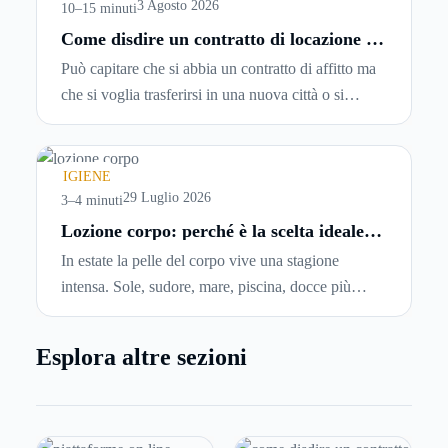
entrando.
3 Agosto 2026
10–15 minuti
Come disdire un contratto di locazione in
modo corretto ed efficace
Può capitare che si abbia un contratto di affitto ma
che si voglia trasferirsi in una nuova città o si
abbiano problemi a pagare il canone, per cui si
comincia a cercare un’altra abitazione: è legittimo
chiedersi se è possibile
disdire il contratto di
IGIENE
locazione
prima che scada. In questa guida
29 Luglio 2026
3–4 minuti
capiremo come inviare la disdetta per un contratto
Lozione corpo: perché è la scelta ideale
per idratare la pelle in estate
di affitto.
In estate la pelle del corpo vive una stagione
intensa. Sole, sudore, mare, piscina, docce più
frequenti e aria condizionata possono renderla
meno morbida, più disidratata o semplicemente
Esplora altre sezioni
meno confortevole. Eppure, proprio nei mesi caldi,
molte persone smettono di applicare prodotti
idratanti perché temono texture pesanti, appiccicose
o difficili da assorbire.