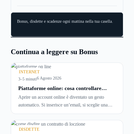
Bonus, disdette e scadenze ogni mattina nella tua casella.
Continua a leggere su Bonus
INTERNET
6 Agosto 2026
3–5 minuti
Piattaforme online: cosa controllare
prima di iscriversi e usare servizi in
Aprire un account online è diventato un gesto
tempo reale
automatico. Si inserisce un’email, si sceglie una
password, si accetta una serie di condizioni senza
leggerle davvero. Tutto avviene in pochi minuti,
spesso senza che ci si fermi a capire dove si sta
DISDETTE