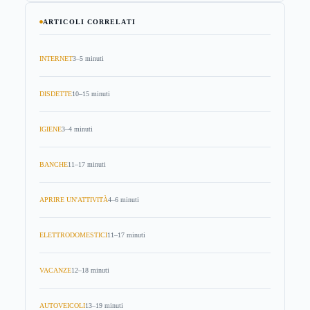
ARTICOLI CORRELATI
INTERNET
3–5 minuti
DISDETTE
10–15 minuti
IGIENE
3–4 minuti
BANCHE
11–17 minuti
APRIRE UN'ATTIVITÀ
4–6 minuti
ELETTRODOMESTICI
11–17 minuti
VACANZE
12–18 minuti
AUTOVEICOLI
13–19 minuti