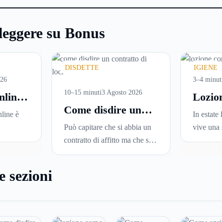
leggere su Bonus
DISDETTE
IGIENE
026
3–4 minut
10–15 minuti
3 Agosto 2026
nline:
Lozio
Come disdire un
are
perché
line è
In estate 
contratto di
versi
ideale
Può capitare che si abbia un
vive una 
locazione in modo
i in
la pell
sce
contratto di affitto ma che si
Sole, sud
corretto ed efficace
una
voglia trasferirsi in una nuova
docce più
una serie
città o si abbiano problemi a
condizio
e sezioni
leggerle
pagare il canone, per cui si
renderla
ne in
comincia a cercare un’altra
disidrata
 senza
abitazione: è legittimo
meno con
ire dove
chiedersi se è possibile
proprio n