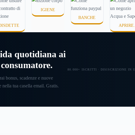
disdire il contratto di
persone s
IGIENE
locazione
prima che scada. In
prodotti 
BANCHE
questa guida capiremo come
temono te
DISDETTE
APRIRE
inviare la disdetta per un
appiccicos
UN'ATTIVI
contratto di affitto.
assorbire
ida quotidiana ai
l consumatore.
80.000+ ISCRITTI · DISISCRIZIONE IN
rai bonus, scadenze e nuove
 nella tua casella email. Gratis.