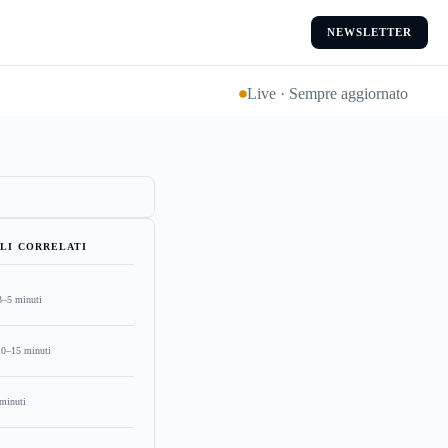
NEWSLETTER
Live · Sempre aggiornato
LI CORRELATI
3–5 minuti
10–15 minuti
minuti