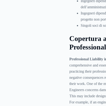
Ingegneri dipend
dell’amministraz
Ingegneri dipend
progetto non port
Singoli soci di s
Copertura a
Professional
Professional Liability 
comprehensive and essent
practicing their professi
negative consequences re
their work. One of the m
Engineers concerns damag
This may include design e
For example, if an engin