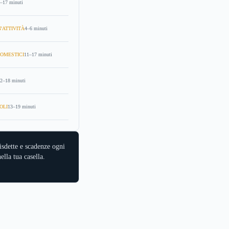
–17 minuti
'ATTIVITÀ
4–6 minuti
OMESTICI
11–17 minuti
2–18 minuti
OLI
13–19 minuti
isdette e scadenze ogni
ella tua casella.