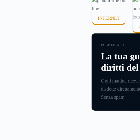
si sta entrando.
INTERNET
PUBBLICATO
La tua gu
diritti de
Ogni mattina riceve
disdette direttamente
Senza spam.