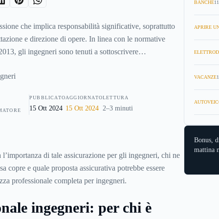
BANCHE
11
sione che implica responsabilità significative, soprattutto
APRIRE UN
ttazione e direzione di opere. In linea con le normative
2013, gli ingegneri sono tenuti a sottoscrivere
ELETTROD
sabilità Civile Professionale (RC Professionale).
VACANZE
1
PUBBLICATO
AGGIORNATO
LETTURA
AUTOVEIC
15 Ott 2024
15 Ott 2024
2–3 minuti
MATORE
Bonus, d
mattina n
 l’importanza di tale assicurazione per gli ingegneri, chi ne
sa copre e quale proposta assicurativa potrebbe essere
zza professionale completa per ingegneri
.
nale ingegneri: per chi è