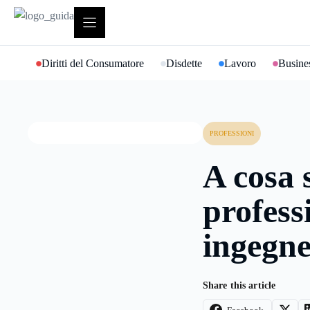
Vai
al
contenuto
Diritti del Consumatore
Disdette
Lavoro
Busines
PROFESSIONI
A cosa 
profess
ingegn
Share this article