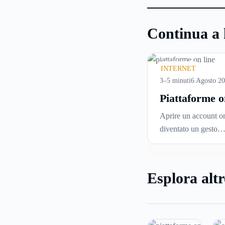
Continua a 
INTERNET
3–5 minuti
6 Agosto 2
Piattaforme o
cosa controll
Aprire un account on
prima di iscri
diventato un gesto
e usare serviz
automatico. Si inseri
tempo reale
un’email, si sceglie 
password, si accetta 
Esplora altr
di condizioni senza 
davvero. Tutto avvie
pochi minuti, spesso
che ci si fermi a cap