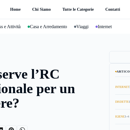
Home
Chi Siamo
Tutte le Categorie
Contatti
s e Attività
Casa e Arredamento
Viaggi
Internet
serve l’RC
ARTICO
ionale per un
INTERNET
ere?
DISDETTE
IGIENE
3–4 