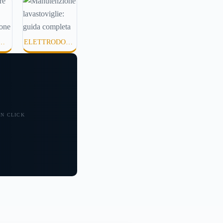
mettono di applicare
idratanti perché
xture pesanti,
ELETTRODOME
e o difficili da
TÀ
STICI
.
 UN CLICK