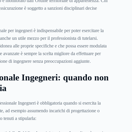
o è monitorato dall’Ordine territoriale di appartenenza. Chi
’assicurazione è soggetto a sanzioni disciplinari decise
le per ingegneri è indispensabile per poter esercitare la
anche un utile mezzo per il professionista di tutelarsi.
idonea alle proprie specifiche e che possa essere modulata
e avanzate è sempre la scelta migliore da effettuare per
sione di ingegnere senza preoccupazioni aggiunte.
onale Ingegneri: quando non
ia
ssionale Ingegneri è obbligatoria quando si esercita la
te, ad esempio assumendo incarichi di progettazione o
tenuti a stipularla: