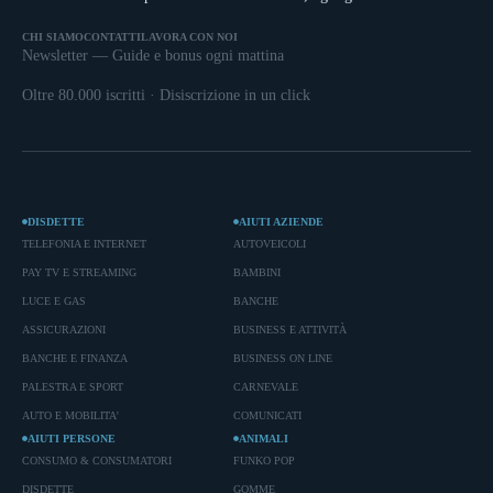
CHI SIAMO
CONTATTI
LAVORA CON NOI
Newsletter — Guide e bonus ogni mattina
Oltre 80.000 iscritti · Disiscrizione in un click
DISDETTE
AIUTI AZIENDE
TELEFONIA E INTERNET
AUTOVEICOLI
PAY TV E STREAMING
BAMBINI
LUCE E GAS
BANCHE
ASSICURAZIONI
BUSINESS E ATTIVITÀ
BANCHE E FINANZA
BUSINESS ON LINE
PALESTRA E SPORT
CARNEVALE
AUTO E MOBILITA'
COMUNICATI
AIUTI PERSONE
ANIMALI
CONSUMO & CONSUMATORI
FUNKO POP
DISDETTE
GOMME