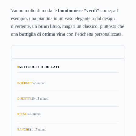
Vanno molto di moda le
bomboniere “verdi”
come, ad
esempio, una piantina in un vaso elegante o dal design
divertente, un
buon libro
, magari un classico, piuttosto che
una
bottiglia di ottimo vino
con l’etichetta personalizzata.
ARTICOLI CORRELATI
INTERNET
3–5 minuti
DISDETTE
10–15 minuti
IGIENE
3–4 minuti
BANCHE
11–17 minuti