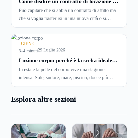
Come disdire un contratto di locazione in
modo corretto ed efficace
Può capitare che si abbia un contratto di affitto ma
che si voglia trasferirsi in una nuova città o si
abbiano problemi a pagare il canone, per cui si
comincia a cercare un’altra abitazione: è legittimo
chiedersi se è possibile
disdire il contratto di
IGIENE
locazione
prima che scada. In questa guida
29 Luglio 2026
3–4 minuti
capiremo come inviare la disdetta per un contratto
Lozione corpo: perché è la scelta ideale
per idratare la pelle in estate
di affitto.
In estate la pelle del corpo vive una stagione
intensa. Sole, sudore, mare, piscina, docce più
frequenti e aria condizionata possono renderla
meno morbida, più disidratata o semplicemente
Esplora altre sezioni
meno confortevole. Eppure, proprio nei mesi caldi,
molte persone smettono di applicare prodotti
idratanti perché temono texture pesanti, appiccicose
o difficili da assorbire.