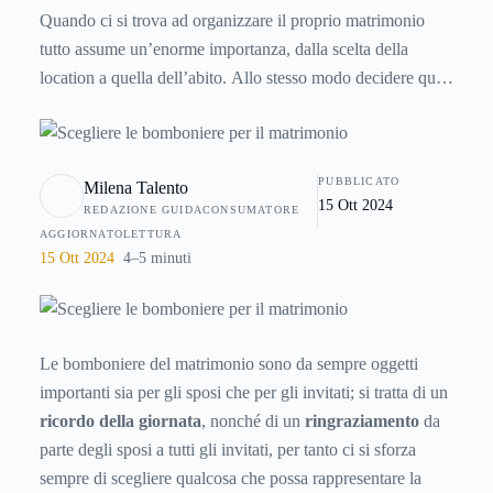
Quando ci si trova ad organizzare il proprio matrimonio
tutto assume un’enorme importanza, dalla scelta della
location a quella dell’abito. Allo stesso modo decidere quali
bomboniere acquistare diventa un vero e proprio lavoro
poiché la scelta è davvero infinita. Vediamo come
affrontare questo step nel migliore dei modi e quali
PUBBLICATO
Milena Talento
considerazioni è opportuno fare.
15 Ott 2024
REDAZIONE GUIDACONSUMATORE
AGGIORNATO
LETTURA
15 Ott 2024
4–5 minuti
Le bomboniere del matrimonio sono da sempre oggetti
importanti sia per gli sposi che per gli invitati; si tratta di un
ricordo della giornata
, nonché di un
ringraziamento
da
parte degli sposi a tutti gli invitati, per tanto ci si sforza
sempre di scegliere qualcosa che possa rappresentare la