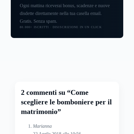
Ogni mattina riceverai bonus, scadenze e nuove
disdette direttamente nella tua casella email.
Gratis. Senza spam.
80.000+ ISCRITTI · DISISCRIZIONE IN UN CLICK
2 commenti su “Come
scegliere le bomboniere per il
matrimonio”
Marianna
22 Aprile 2018 alle 10:56