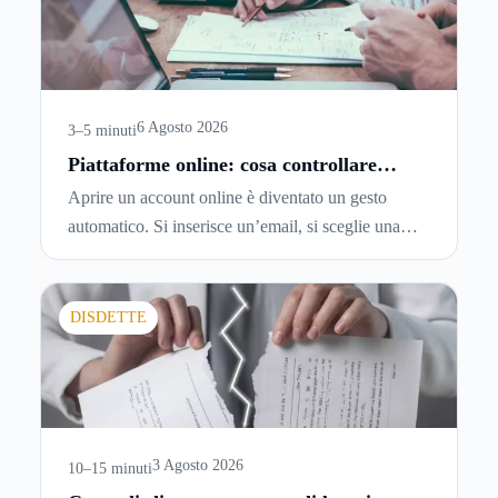
6 Agosto 2026
3–5 minuti
Piattaforme online: cosa controllare
prima di iscriversi e usare servizi in
Aprire un account online è diventato un gesto
tempo reale
automatico. Si inserisce un’email, si sceglie una
password, si accetta una serie di condizioni senza
leggerle davvero. Tutto avviene in pochi minuti,
spesso senza che ci si fermi a capire dove si sta
DISDETTE
entrando.
3 Agosto 2026
10–15 minuti