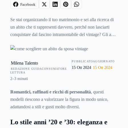
Facebook
Se stai organizzando il tuo matrimonio e sei alla ricerca di
un abito che ti rappresenti davvero, perché non lasciarti
conquistare dal fascino intramontabile del vintage? Gli abiti
ispirati agli anni ’20 e ’30 sono una scelta originale,
elegante e sempre più apprezzata da chi desidera qualcosa
di diverso dal classico.
PUBBLICATO
AGGIORNATO
Milena Talento
15 Ott 2024
15 Ott 2024
REDAZIONE GUIDACONSUMATORE
LETTURA
2–3 minuti
Romantici, raffinati e ricchi di personalità
, questi
modelli riescono a valorizzare la figura in modo unico,
adattandosi a stili e gusti molto diversi.
Lo stile anni ’20 e ’30: eleganza e