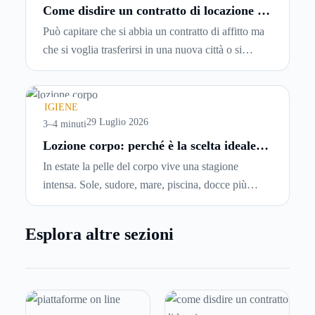
Come disdire un contratto di locazione in
modo corretto ed efficace
Può capitare che si abbia un contratto di affitto ma
che si voglia trasferirsi in una nuova città o si
abbiano problemi a pagare il canone, per cui si
comincia a cercare un’altra abitazione: è legittimo
chiedersi se è possibile
disdire il contratto di
IGIENE
locazione
prima che scada. In questa guida
29 Luglio 2026
3–4 minuti
capiremo come inviare la disdetta per un contratto
Lozione corpo: perché è la scelta ideale
per idratare la pelle in estate
di affitto.
In estate la pelle del corpo vive una stagione
intensa. Sole, sudore, mare, piscina, docce più
frequenti e aria condizionata possono renderla
meno morbida, più disidratata o semplicemente
Esplora altre sezioni
meno confortevole. Eppure, proprio nei mesi caldi,
molte persone smettono di applicare prodotti
idratanti perché temono texture pesanti, appiccicose
o difficili da assorbire.