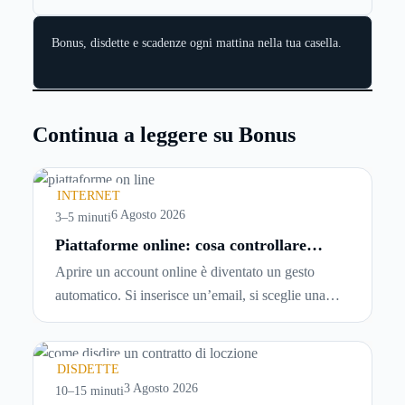
Bonus, disdette e scadenze ogni mattina nella tua casella.
Continua a leggere su Bonus
INTERNET
6 Agosto 2026
3–5 minuti
Piattaforme online: cosa controllare
prima di iscriversi e usare servizi in
Aprire un account online è diventato un gesto
tempo reale
automatico. Si inserisce un’email, si sceglie una
password, si accetta una serie di condizioni senza
leggerle davvero. Tutto avviene in pochi minuti,
spesso senza che ci si fermi a capire dove si sta
DISDETTE
entrando.
3 Agosto 2026
10–15 minuti