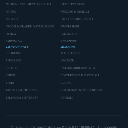
MUSICA E STRUMENTI MUSICALI
PIETRE PREZIOSE
MUTUO
PREZIOSI & GIOIELLI
NAUTICA
PRODOTTI ARTIGIANALI
NEGOZI & GRANDE DISTRIBUZIONE
PROFESSIONI
OTTICA
PSICOLOGIA
PARTITA IVA
REDAZIONE
AUTOVEICOLI
BAMBINI
RELIGIONE
TEMPO LIBERO
RISPARMIO
VACANZE
SALUTE
AZIENDE ARREDAMENTO
SERVIZI
COSTRUZIONE E MATERIALI
SPORT
CUCINA
TATUAGGI & PIERCING
RISCALDAMENTO ED ENERGIA
TELEFONIA E INTERNET
ANIMALI
© 2026 GuidaConsumatore — P.IVA 03213840642 · Un progetto