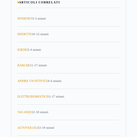
ARTICOLI CORRELATI
INTERNET
3–5 minuti
DISDETTE
10–15 minuti
IGIENE
3–4 minuti
BANCHE
11–17 minuti
APRIRE UN'ATTIVITÀ
4–6 minuti
ELETTRODOMESTICI
11–17 minuti
VACANZE
12–18 minuti
AUTOVEICOLI
13–19 minuti